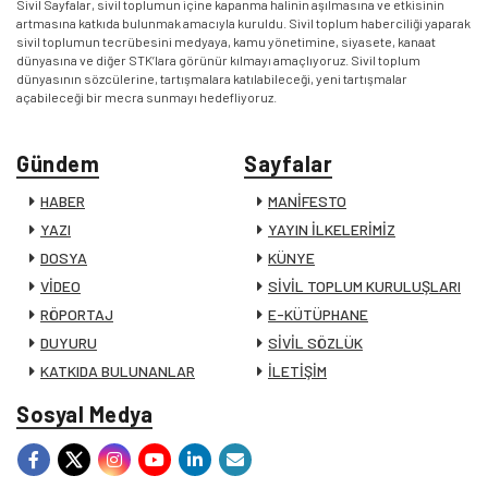
Sivil Sayfalar, sivil toplumun içine kapanma halinin aşılmasına ve etkisinin
artmasına katkıda bulunmak amacıyla kuruldu. Sivil toplum haberciliği yaparak
sivil toplumun tecrübesini medyaya, kamu yönetimine, siyasete, kanaat
dünyasına ve diğer STK’lara görünür kılmayı amaçlıyoruz. Sivil toplum
dünyasının sözcülerine, tartışmalara katılabileceği, yeni tartışmalar
açabileceği bir mecra sunmayı hedefliyoruz.
Gündem
Sayfalar
HABER
MANİFESTO
YAZI
YAYIN İLKELERİMİZ
DOSYA
KÜNYE
VİDEO
SİVİL TOPLUM KURULUŞLARI
RÖPORTAJ
E-KÜTÜPHANE
DUYURU
SİVİL SÖZLÜK
KATKIDA BULUNANLAR
İLETİŞİM
Sosyal Medya