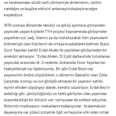
ve tanıklarından sözlü tarih yöntemiyle dinlemenin, tarihin
canlılığını ve bugüne etkisini anlamayı kolaylaştıracağını
kaydediyor.
1970 sonrası dönemde ideoloji ve görüş ayrımına gitmenden
yayıncılık yapan kişilerle TYH projesi kapsamında görüşmeler
yaparken sol, sağ, İslamcı ya da muhafazakâr tüm yayıncıların
birbirleriyle olan ilişkilerini de ortaya koyduklarını belirten Bulut,
Dost Yayınları sahibi Erdal Akalın ile yaptıkları görüşmeden bir
anekdot aktarıyor: “Erdal Akalın, 12 Eylül darbesinde tutuklanan
yayıncılar arasında idi. O nedenle, Ankara’da Dost Yayınları’nın
faaliyetleriyle eşi ilgileniyordu. Bir gün Erdal Beyin eşi
yayınevinin önünü süpürürken, o dönemin Babıali’si olan Zafer
Çarşında, komşu ve sol görüşlü olmayan bir yayınevi sahibi,
eşinin elinden süpürgeyi alarak, kendisi süpürüyor. Erdal Bey’in
anlattığı gibi, görüştüğümüz ve farklı görüşten olan yayıncılar
arasında böyle bir iletişim var; tartışsalar da sohbet ediyorlar.
Birbirinin matbaasını, mekanlarını kullanıyorlar. Aralarında bir
dayanışma var çünkü sistemle ilgili ve hepsine etki eden ortak