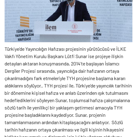
Türkiye’de Yayıncılığın Hafızası projesinin yürütücüsü ve İLKE
Vakfı Yönetim Kurulu Başkanı Lütfi Sunar ise projeye ilişkin
detayları aktaran konuşmasında, 2014’te başlayan İslamcı
Dergiler Projesi sırasında, yayıncılığa dair hafızanın ortaya
çıkarılmadığını fark etmeleriyle TYH projesine başlama kararı
aldıklarını söylüyor.. TYH projesi ile, Türkiye’de yayıncılık tarihinin
bir dönemine kişisel hafıza ve anlatı üzerinden ışık tutulmasını
hedeflediklerini söyleyen Sunar, toplumsal hafıza çalışmalarına
sözlü tarih ile yenilikçi bir yaklaşım getirmesi amacıyla TYH
projesine başladıklarını kaydediyor. Sunar, projenin
tamamlanmasının ardından kitaplaşacağını anlatıyor. Sözlü
tarihin hafızanın ortaya çıkarılması ve ilgili kişinin hikayesini
birlikte konuşmak ve dinlemek için iyi bir yöntem olduğunu