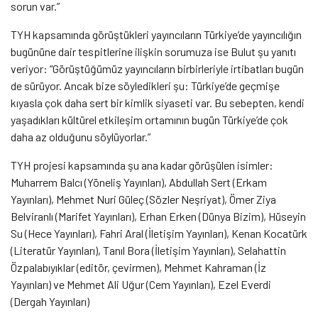
sorun var.”
TYH kapsamında görüştükleri yayıncıların Türkiye’de yayıncılığın
bugününe dair tespitlerine ilişkin sorumuza ise Bulut şu yanıtı
veriyor: “Görüştüğümüz yayıncıların birbirleriyle irtibatları bugün
de sürüyor. Ancak bize söyledikleri şu: Türkiye’de geçmişe
kıyasla çok daha sert bir kimlik siyaseti var. Bu sebepten, kendi
yaşadıkları kültürel etkileşim ortamının bugün Türkiye’de çok
daha az olduğunu söylüyorlar.”
TYH projesi kapsamında şu ana kadar görüşülen isimler:
Muharrem Balcı (Yöneliş Yayınları), Abdullah Sert (Erkam
Yayınları), Mehmet Nuri Güleç (Sözler Neşriyat), Ömer Ziya
Belviranlı (Marifet Yayınları), Erhan Erken (Dünya Bizim), Hüseyin
Su (Hece Yayınları), Fahri Aral (İletişim Yayınları), Kenan Kocatürk
(Literatür Yayınları), Tanıl Bora (İletişim Yayınları), Selahattin
Özpalabıyıklar (editör, çevirmen), Mehmet Kahraman (İz
Yayınları) ve Mehmet Ali Uğur (Cem Yayınları), Ezel Everdi
(Dergah Yayınları)