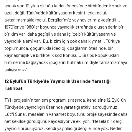
ancak son 10 yılda olduğu kadar, öncesinde birbirinden kopuk ve
uzak değil. Türkiye’de kültür yaşamı kesintilerle malul,
aktarılmamakla malul. Dergilerimiz yayınevlerimiz kesintili…
1970’ler ve 1980’ler boyunca yayıncılık etrafında oluşan derin bir
birikim var; daha geçişli ve daha iç içe bir kültür yaşamı ve
yayıncılık alemi var. Bu, bizim için çok daha kıymetli. Türkiye
toplumunda, çoğunlukla ideolojik bağlamın ötesinde, bir
kaynaşmışlık ve birliktelik söz konusu… Biz bu kopuklukları
birbirlerine bağlayacak ipuçlarını bulmak ümidiyle tamamlamaya
çalışıyoruz.”
12 Eylül’ün Türkiye’de Yayıncılık Üzerinde Yarattığı
Tahribat
TYH projesinin tanıtım programı sırasında, kendisine 12 Eylül’ün
Türkiye’de yayıncılığın üzerinde yarattığı etkiyi sorduğumuz
Lütfi Sunar, meselenin vahamet boyutunu proje sayesinde daha
net şekilde gördüğünü kaydediyor ve ekliyor: “Mesela bir dergi
yayıncısını buluyoruz, kendi yayınladığı dergi elinde yok. Neden