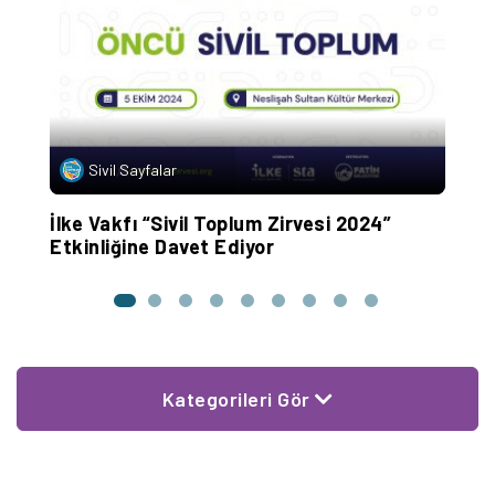
Sivil Sayfalar
İlke Vakfı “Sivil Toplum Zirvesi 2024”
S
Etkinliğine Davet Ediyor
B
Kategorileri Gör