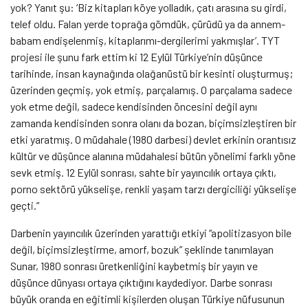
yok? Yanıt şu: ‘Biz kitapları köye yolladık, çatı arasına su girdi,
telef oldu. Falan yerde toprağa gömdük, çürüdü ya da annem-
babam endişelenmiş, kitaplarımı-dergilerimi yakmışlar’. TYT
projesi ile şunu fark ettim ki 12 Eylül Türkiye’nin düşünce
tarihinde, insan kaynağında olağanüstü bir kesinti oluşturmuş;
üzerinden geçmiş, yok etmiş, parçalamış. O parçalama sadece
yok etme değil, sadece kendisinden öncesini değil aynı
zamanda kendisinden sonra olanı da bozan, biçimsizleştiren bir
etki yaratmış. O müdahale (1980 darbesi) devlet erkinin orantısız
kültür ve düşünce alanına müdahalesi bütün yönelimi farklı yöne
sevk etmiş. 12 Eylül sonrası, sahte bir yayıncılık ortaya çıktı,
porno sektörü yükselişe, renkli yaşam tarzı dergiciliği yükselişe
geçti.”
Darbenin yayıncılık üzerinden yarattığı etkiyi “apolitizasyon bile
değil, biçimsizleştirme, amorf, bozuk” şeklinde tanımlayan
Sunar, 1980 sonrası üretkenliğini kaybetmiş bir yayın ve
düşünce dünyası ortaya çıktığını kaydediyor. Darbe sonrası
büyük oranda en eğitimli kişilerden oluşan Türkiye nüfusunun