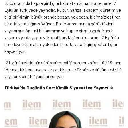
%1,5 oranında hapse girdiğini hatırlatan Sunar, bu nedenle 12
Eylül’ün Türkiye’de yayıncılık, kültür, hafıza, akademik üretim ve
bilgi birikimini büyük oranda bozan, yok eden, biçimsizleştiren
bir etki yarattığını söylüyor. Proje kapsamında görüştükleri
yayıncıların önemli bir kısmının ya hapse girmiş ya da kaçak
yaşamış ya da yayınevi kapatılmış kişiler olmasının, 12 Eylül’ün
neredeyse tüm alanı yok eden bir etki yarattığını gösterdiğini
kaydediyor.
12 Eylül’ün etkisinin sürüp sürmediği sorumuza ise Lütfi Sunar,
“Hem aştık hem aşamadık; aştık ama köksüz ve düşüncesiz bir
yayıncılık oluştu” yanıtını veriyor.
Türkiye’de Bugünün Sert Kimlik Siyaseti ve Yayıncılık