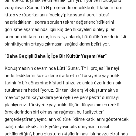
vurgulayan Sunar, TYH projesinde öncelikle ilgili kişinin tüm
kitap ve röportajlarını inceleyip kapsamlı soru listesi
hazırladıklarını, sonra soruları tekrar değerlendirdiklerini;
görüşme aşamasında ilgili kişiden hikâyeleri dinleyip, en
sonunda bir kurgu oluşturarak, anlamlı, bütünlüklü ve derinlikli
bir hikâyenin ortaya çıkmasını sağladıklarını belirtiyor.
“Daha Geçişli Daha İç İçe Bir Kültür Yaşamı Var”
Konuşmasının devamında Lütfi Sunar, TYH projesi ile neyi
hedeflediklerini şu sözlerle ifade etti: “Türkiye’de yayıncılık
tarihinin bir dönemine kişisel hafıza ve anlatı üzerinden ışık
tutulmasını hedefliyoruz. Bir tanıklık arşivi oluşturmak ve
mevcut yazılı kaynaklara yeni öykü ve perspektif sunmayı
planlıyoruz. Türkiye’de yayıncılık düşün dünyasının en renkli
örneklerinden biri olmasına rağmen, bu faaliyetleri
gerçekleştiren yayıncıların kültürel iklime katkılarını gösterecek
çalışmalar eksik. Türkiye’de yayıncılık dünyasının nasıl
şekillendiğini, bunu oluşturan kişilerin nasıl bir havza etrafında