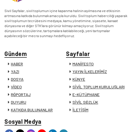
Sivil Sayfalar, sivil toplumun içine kapanma halinin aşılmasına ve etkisinin
artmasına katkıda bulunmak amacıyla kuruldu. Sivil toplum haberciliği yaparak
sivil toplumun tecrübesini medyaya, kamu yönetimine, siyasete, kanaat
dünyasına ve diğer STK’lara görünür kılmayı amaçlıyoruz. Sivil toplum
dünyasının sözcülerine, tartışmalara katılabileceği, yeni tartışmalar
açabileceği bir mecra sunmayı hedefliyoruz.
Gündem
Sayfalar
HABER
MANİFESTO
YAZI
YAYIN İLKELERİMİZ
DOSYA
KÜNYE
VİDEO
SİVİL TOPLUM KURULUŞLARI
RÖPORTAJ
E-KÜTÜPHANE
DUYURU
SİVİL SÖZLÜK
KATKIDA BULUNANLAR
İLETİŞİM
Sosyal Medya