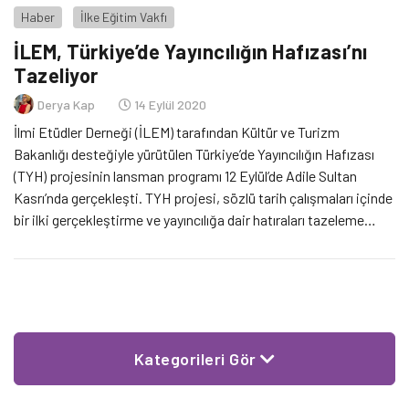
Haber
İlke Eğitim Vakfı
İLEM, Türkiye’de Yayıncılığın Hafızası’nı
Tazeliyor
Derya Kap
14 Eylül 2020
İlmi Etüdler Derneği (İLEM) tarafından Kültür ve Turizm
Bakanlığı desteğiyle yürütülen Türkiye’de Yayıncılığın Hafızası
(TYH) projesinin lansman programı 12 Eylül’de Adile Sultan
Kasrı’nda gerçekleşti. TYH projesi, sözlü tarih çalışmaları içinde
bir ilki gerçekleştirme ve yayıncılığa dair hatıraları tazeleme
iddiasını taşıyor. Proje kapsamında gerçekleştirilen 20’ye yakın
duayen yayıncı ile sözlü tarih görüşmesinin 30’a tamamlanması
hedefleniyor. Lansman vesilesiyle İLKE Vakfı Yönetim Kurulu
Başkanı Lütfi Sunar ve proje koordinatörü Büşra Bulut ile TYH
projesini ve 12 Eylül’ün yayıncılık üzerindeki yarattığı tahribatı
konuştuk.
Kategorileri Gör