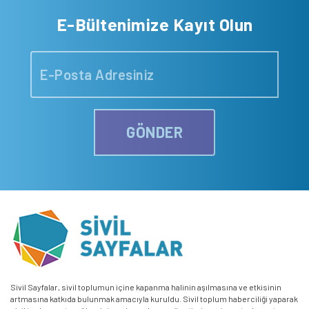
E-Bültenimize Kayıt Olun
GÖNDER
Sivil Sayfalar, sivil toplumun içine kapanma halinin aşılmasına ve etkisinin
artmasına katkıda bulunmak amacıyla kuruldu. Sivil toplum haberciliği yaparak