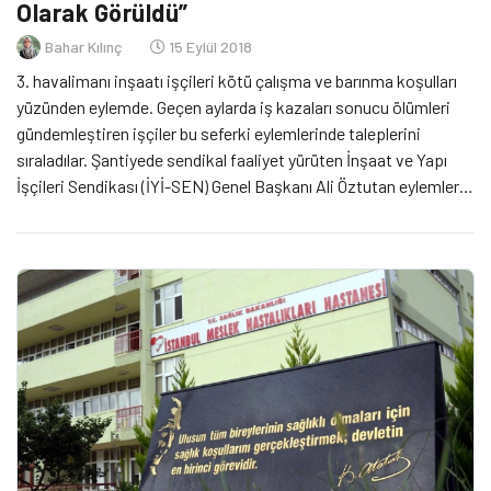
Olarak Görüldü”
Bahar Kılınç
15 Eylül 2018
3. havalimanı inşaatı işçileri kötü çalışma ve barınma koşulları
yüzünden eylemde. Geçen aylarda iş kazaları sonucu ölümleri
gündemleştiren işçiler bu seferki eylemlerinde taleplerini
sıraladılar. Şantiyede sendikal faaliyet yürüten İnşaat ve Yapı
İşçileri Sendikası (İYİ-SEN) Genel Başkanı Ali Öztutan eylemlerin
başlama sebeplerini ve işçilerin taleplerini bizim için
değerlendirdi.