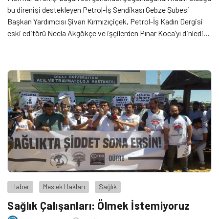
bu direnişi destekleyen Petrol-İş Sendikası Gebze Şubesi
Başkan Yardımcısı Şivan Kırmızıçiçek, Petrol-İş Kadın Dergisi
eski editörü Necla Akgökçe ve işçilerden Pınar Koca’yı dinledik.
Necla Akgökçe kadın ağırlıklı eylemlerin niteliği ve bu eylemlerin
sendikalar üzerindeki etkisi hakkında konuştu.
Haber
Meslek Hakları
Sağlık
Sağlık Çalışanları: Ölmek İstemiyoruz