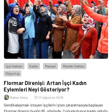
İşçi Hakları
Kadın
Manşet
Meslek Hakları
Röportaj
Flormar Direnişi: Artan İşçi Kadın
Eylemleri Neyi Gösteriyor?
Bahar Kılınç
17 Ağustos 2018
Sendikalaşmak isteyen işçilerin işten çıkarılmasıyla başlayan
Flormar direnişi bugün 95. gününde. Çoğunluğunun kadın olduğu