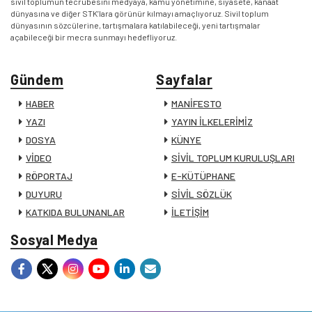
sivil toplumun tecrübesini medyaya, kamu yönetimine, siyasete, kanaat
dünyasına ve diğer STK’lara görünür kılmayı amaçlıyoruz. Sivil toplum
dünyasının sözcülerine, tartışmalara katılabileceği, yeni tartışmalar
açabileceği bir mecra sunmayı hedefliyoruz.
Gündem
Sayfalar
HABER
MANİFESTO
YAZI
YAYIN İLKELERİMİZ
DOSYA
KÜNYE
VİDEO
SİVİL TOPLUM KURULUŞLARI
RÖPORTAJ
E-KÜTÜPHANE
DUYURU
SİVİL SÖZLÜK
KATKIDA BULUNANLAR
İLETİŞİM
Sosyal Medya