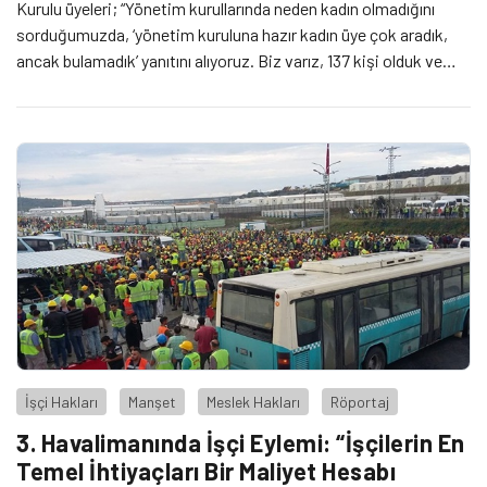
Kurulu üyeleri; “Yönetim kurullarında neden kadın olmadığını
sorduğumuzda, ‘yönetim kuruluna hazır kadın üye çok aradık,
ancak bulamadık’ yanıtını alıyoruz. Biz varız, 137 kişi olduk ve
buradayız" dediler.
İşçi Hakları
Manşet
Meslek Hakları
Röportaj
3. Havalimanında İşçi Eylemi: “İşçilerin En
Temel İhtiyaçları Bir Maliyet Hesabı