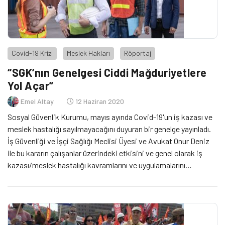
Covid-19 Krizi
Meslek Hakları
Röportaj
“SGK’nın Genelgesi Ciddi Mağduriyetlere
Yol Açar”
Emel Altay
12 Haziran 2020
Sosyal Güvenlik Kurumu, mayıs ayında Covid-19'un iş kazası ve
meslek hastalığı sayılmayacağını duyuran bir genelge yayınladı.
İş Güvenliği ve İşçi Sağlığı Meclisi Üyesi ve Avukat Onur Deniz
ile bu kararın çalışanlar üzerindeki etkisini ve genel olarak iş
kazası/meslek hastalığı kavramlarını ve uygulamalarını
konuştuk. Deniz, bu kararın uygulanması halinde çalışanların
mağdur edileceğini söylüyor.