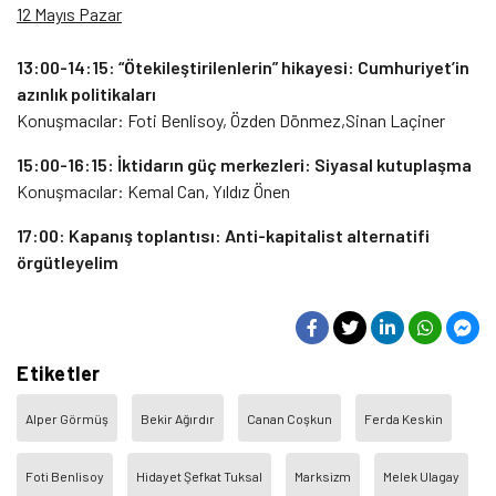
12 Mayıs Pazar
13:00-14:15: “Ötekileştirilenlerin” hikayesi: Cumhuriyet’in
azınlık politikaları
Konuşmacılar: Foti Benlisoy, Özden Dönmez,Sinan Laçiner
15:00-16:15: İktidarın güç merkezleri: Siyasal kutuplaşma
Konuşmacılar: Kemal Can, Yıldız Önen
17:00: Kapanış toplantısı: Anti-kapitalist alternatifi
örgütleyelim
Etiketler
Alper Görmüş
Bekir Ağırdır
Canan Coşkun
Ferda Keskin
Foti Benlisoy
Hidayet Şefkat Tuksal
Marksizm
Melek Ulagay