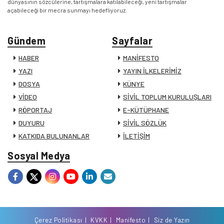
dünyasının sözcülerine, tartışmalara katılabileceği, yeni tartışmalar
açabileceği bir mecra sunmayı hedefliyoruz.
Gündem
Sayfalar
HABER
MANİFESTO
YAZI
YAYIN İLKELERİMİZ
DOSYA
KÜNYE
VİDEO
SİVİL TOPLUM KURULUŞLARI
RÖPORTAJ
E-KÜTÜPHANE
DUYURU
SİVİL SÖZLÜK
KATKIDA BULUNANLAR
İLETİŞİM
Sosyal Medya
Çerez Politikası
KVKK
Manifesto
Siz de Yazın