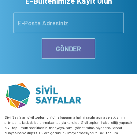
E-Bültenimize Kayıt Olun
GÖNDER
Sivil Sayfalar, sivil toplumun içine kapanma halinin aşılmasına ve etkisinin
artmasına katkıda bulunmak amacıyla kuruldu. Sivil toplum haberciliği yaparak
sivil toplumun tecrübesini medyaya, kamu yönetimine, siyasete, kanaat
dünyasına ve diğer STK’lara görünür kılmayı amaçlıyoruz. Sivil toplum