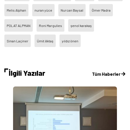
Melis Alphan
nuran yüce
Nurcan Baysal
Ömer Madra
POLAT ALPMAN
Roni Margulies
şenol karakaş
Sinan Laçiner
Ümit Aktaş
yıldız önen
İlgili Yazılar
Tüm Haberler