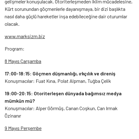
gelişmeler konuşulacak. Otoriterleşmeden iklim mücadelesine,
Kürt sorunundan göçmenlerle dayanışmaya, bir dizi başlıkta
nasıl daha güçlü hareketler inşa edebileceğine dair oturumlar
olacak.
www.marksizm.biz
Program:
8 Mayıs Çarşamba
17:00-18:15: Göçmen düşmanlığı, ırkçılık ve direniş
Konuşmacılar: Fuat Kına, Polat Alpman, Tuğba Çelik
19:00-20:15: Otoriterleşen dünyada bağımsız medya
mümkün mü?
Konuşmacılar: Alper Görmüş, Canan Coşkun, Can Irmak
Özinanır
9 Mayıs Perşembe