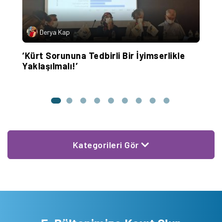
Derya Kap
‘Kürt Sorununa Tedbirli Bir İyimserlikle
T
Yaklaşılmalı!’
v
Kategorileri Gör