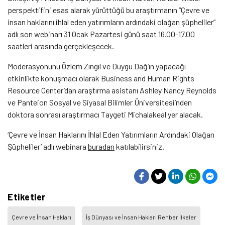
perspektifini esas alarak yürüttüğü bu araştırmanın “Çevre ve
insan haklarını ihlal eden yatırımların ardındaki olağan şüpheliler”
adlı son webinarı 31 Ocak Pazartesi günü saat 16.00-17.00
saatleri arasında gerçekleşecek.
Moderasyonunu Özlem Zıngıl ve Duygu Dağ’ın yapacağı
etkinlikte konuşmacı olarak Business and Human Rights
Resource Center’dan araştırma asistanı Ashley Nancy Reynolds
ve Panteion Sosyal ve Siyasal Bilimler Üniversitesi’nden
doktora sonrası araştırmacı Taygeti
Michalakeal yer alacak.
‘Çevre ve İnsan Haklarını İhlal Eden Yatırımların Ardındaki Olağan
Şüpheliler’ adlı webinara
buradan
katılabilirsiniz.
Etiketler
Çevre ve İnsan Hakları
İş Dünyası ve İnsan Hakları Rehber İlkeler