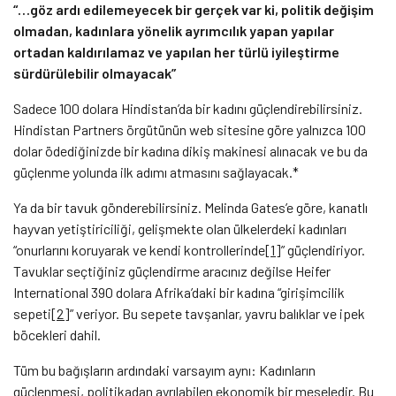
“…göz ardı edilemeyecek bir gerçek var ki, politik değişim
olmadan, kadınlara yönelik ayrımcılık yapan yapılar
ortadan kaldırılamaz ve yapılan her türlü iyileştirme
sürdürülebilir olmayacak”
Sadece 100 dolara Hindistan’da bir kadını güçlendirebilirsiniz.
Hindistan Partners örgütünün web sitesine göre yalnızca 100
dolar ödediğinizde bir kadına dikiş makinesi alınacak ve bu da
güçlenme yolunda ilk adımı atmasını sağlayacak.*
Ya da bir tavuk gönderebilirsiniz. Melinda Gates’e göre, kanatlı
hayvan yetiştiriciliği, gelişmekte olan ülkelerdeki kadınları
“onurlarını koruyarak ve kendi kontrollerinde
[1]
” güçlendiriyor.
Tavuklar seçtiğiniz güçlendirme aracınız değilse Heifer
International 390 dolara Afrika’daki bir kadına “girişimcilik
sepeti
[2]
” veriyor. Bu sepete tavşanlar, yavru balıklar ve ipek
böcekleri dahil.
Tüm bu bağışların ardındaki varsayım aynı: Kadınların
güçlenmesi, politikadan ayrılabilen ekonomik bir meseledir. Bu