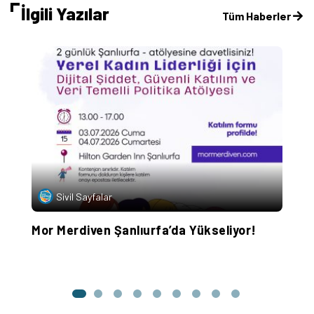
İlgili Yazılar
Tüm Haberler
Sivil Sayfalar
in
Mor Merdiven Şanlıurfa’da Yükseliyor!
S
G