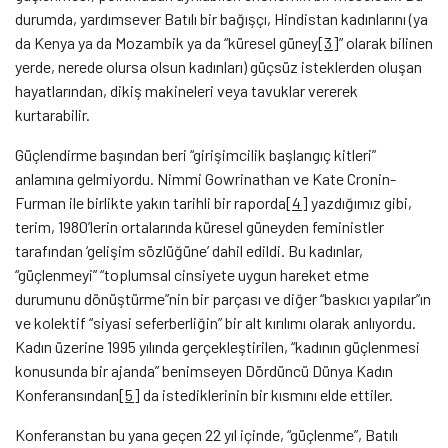
durumda, yardımsever Batılı bir bağışçı, Hindistan kadınlarını (ya
da Kenya ya da Mozambik ya da “küresel güney
[3]
” olarak bilinen
yerde, nerede olursa olsun kadınları) güçsüz isteklerden oluşan
hayatlarından, dikiş makineleri veya tavuklar vererek
kurtarabilir.
Güçlendirme başından beri “girişimcilik başlangıç kitleri”
anlamına gelmiyordu. Nimmi Gowrinathan ve Kate Cronin-
Furman ile birlikte yakın tarihli bir raporda
[4]
yazdığımız gibi,
terim, 1980’lerin ortalarında küresel güneyden feministler
tarafından ‘gelişim sözlüğüne’ dahil edildi. Bu kadınlar,
“güçlenmeyi” “toplumsal cinsiyete uygun hareket etme
durumunu dönüştürme”nin bir parçası ve diğer “baskıcı yapılar”ın
ve kolektif “siyasi seferberliğin” bir alt kırılımı olarak anlıyordu.
Kadın üzerine 1995 yılında gerçekleştirilen, “kadının güçlenmesi
konusunda bir ajanda” benimseyen Dördüncü Dünya Kadın
Konferansından
[5]
da istediklerinin bir kısmını elde ettiler.
Konferanstan bu yana geçen 22 yıl içinde, “güçlenme”, Batılı