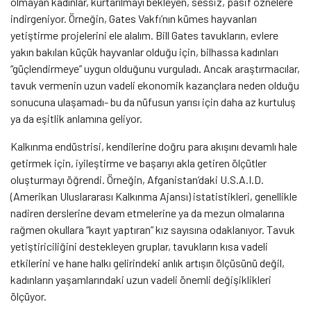
olmayan kadınlar, kurtarılmayı bekleyen, sessiz, pasif öznelere
indirgeniyor. Örneğin, Gates Vakfı’nın kümes hayvanları
yetiştirme projelerini ele alalım. Bill Gates tavukların, evlere
yakın bakılan küçük hayvanlar olduğu için, bilhassa kadınları
“güçlendirmeye” uygun olduğunu vurguladı. Ancak araştırmacılar,
tavuk vermenin uzun vadeli ekonomik kazançlara neden olduğu
sonucuna ulaşamadı- bu da nüfusun yarısı için daha az kurtuluş
ya da eşitlik anlamına geliyor.
Kalkınma endüstrisi, kendilerine doğru para akışını devamlı hale
getirmek için, iyileştirme ve başarıyı akla getiren ölçütler
oluşturmayı öğrendi. Örneğin, Afganistan’daki U.S.A.I.D.
(Amerikan Uluslararası Kalkınma Ajansı) istatistikleri, genellikle
nadiren derslerine devam etmelerine ya da mezun olmalarına
rağmen okullara “kayıt yaptıran” kız sayısına odaklanıyor. Tavuk
yetiştiriciliğini destekleyen gruplar, tavukların kısa vadeli
etkilerini ve hane halkı gelirindeki anlık artışın ölçüsünü değil,
kadınların yaşamlarındaki uzun vadeli önemli değişiklikleri
ölçüyor.