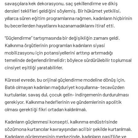
savaşçılara kek dekorasyonu, saç şekillendirme ve dikiş
dersleri teklifleri geldiğini söylemiş. Bir hükümet yetkilisi,
yıllarca süren eğitim programlarına rağmen, kadınların hiçbirinin
bu becerilerden hayatlarını kazanamadıklarını itiraf etti.
“Güçlendirme” tartışmasında bir değişikliğin zamanı geldi.
Kalkınma örgütlerinin programları kadınların siyasi
mobilizasyonu için potansiyellerini arttırıp artırmadığı
temelinde değerlendirilmelidir; böylece sürdürülebilir toplumsal
cinsiyet eşitliği yaratabilirler.
Küresel evrede, bu orijinal güçlendirme modeline dönüş için,
Batılı olmayan kadınları mağduriyet koşullarına- tecavüzden
kurtulanlar, savaş dul, çocuk gelin- indirgemenin durdurulması
gerekiyor. Kalkınma hedeflerinin ve gündemlerinin apolitik
olması gerektiği fikri ortadan kaldırılmalı.
Kadınların güçlenmesi konsepti, kalkınma endüstrisinde
sözümona kurtarıcılar kavrayışından acil bir şekilde kurtarılmalı.
Kadınların güçlenmesinin merkezinde, kadınların pasifliğe ve