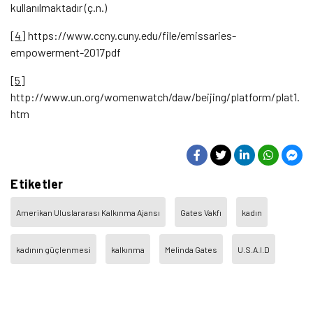
kullanılmaktadır (ç.n.)
[4]
https://www.ccny.cuny.edu/file/emissaries-
empowerment-2017pdf
[5]
http://www.un.org/womenwatch/daw/beijing/platform/plat1.
htm
Etiketler
Amerikan Uluslararası Kalkınma Ajansı
Gates Vakfı
kadın
kadının güçlenmesi
kalkınma
Melinda Gates
U.S.A.I.D