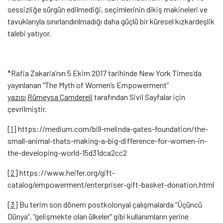
sessizliğe sürgün edilmediği, seçimlerinin dikiş makineleri ve
tavuklarıyla sınırlandırılmadığı daha güçlü bir küresel kızkardeşlik
talebi yatıyor.
*Rafia Zakaria’nın 5 Ekim 2017 tarihinde New York Times’da
yayınlanan “The Myth of Women’s Empowerment”
yazısı
Rümeysa Çamdereli
tarafından Sivil Sayfalar için
çevrilmiştir.
[1]
https://medium.com/bill-melinda-gates-foundation/the-
small-animal-thats-making-a-big-difference-for-women-in-
the-developing-world-15d31dca2cc2
[2]
https://www.heifer.org/gift-
catalog/empowerment/enterpriser-gift-basket-donation.html
[3]
Bu terim son dönem postkolonyal çalışmalarda “Üçüncü
Dünya”, “gelişmekte olan ülkeler” gibi kullanımların yerine