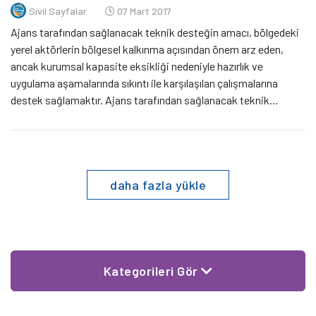
Sivil Sayfalar
07 Mart 2017
Ajans tarafından sağlanacak teknik desteğin amacı, bölgedeki
yerel aktörlerin bölgesel kalkınma açısından önem arz eden,
ancak kurumsal kapasite eksikliği nedeniyle hazırlık ve
uygulama aşamalarında sıkıntı ile karşılaşılan çalışmalarına
destek sağlamaktır. Ajans tarafından sağlanacak teknik
destek; Ajans tarafından yayınlanan herhangi bir proje teklif
çağrısı ile ilişkilendirilmemek koşuluyla; Yerel yönetimlerin
başta planlama çalışmaları ile bölge plan ve […]
daha fazla yükle
Kategorileri Gör