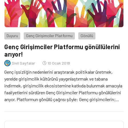
Duyuru
Genç Girişimciler Platformu
Gönüllü
Genç Girişimciler Platformu gönüllülerini
arıyor!
Sivil Sayfalar
10 Ocak 2018
Genç işsizliğin nedenlerini araştırarak politikalar üretmek,
yerelde girişimcilik kültürünü yaygınlaştırmak ve tabana
indirmek, girişimcilik ekosistemine katkıda bulunmak amacıyla
faaliyetlerini sürdüren Genç Girişimciler Platformu gönüllülerini
arıyor. Platformun gönüllü çağrısı şöyle: Genç girişimcilerin;
sermaye ve fon sıkıntısından sonra gelen en önemli
problemlerinden biri sürdürülebilirliktir. Birçok girişimci;
işletmelerini ve girişimlerini sürdürememektedir ve fikirlerini
pratiğe geçirme konusunda sıkıntı çekmektedir. Girişimci; […]