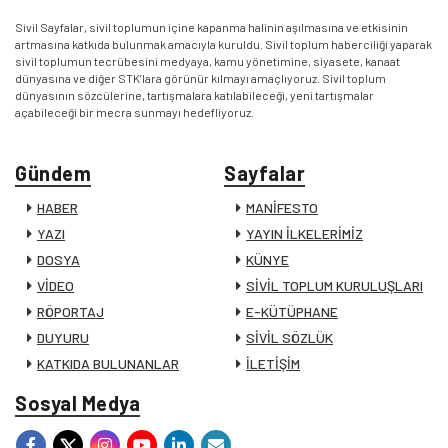
Sivil Sayfalar, sivil toplumun içine kapanma halinin aşılmasına ve etkisinin
artmasına katkıda bulunmak amacıyla kuruldu. Sivil toplum haberciliği yaparak
sivil toplumun tecrübesini medyaya, kamu yönetimine, siyasete, kanaat
dünyasına ve diğer STK’lara görünür kılmayı amaçlıyoruz. Sivil toplum
dünyasının sözcülerine, tartışmalara katılabileceği, yeni tartışmalar
açabileceği bir mecra sunmayı hedefliyoruz.
Gündem
Sayfalar
HABER
MANİFESTO
YAZI
YAYIN İLKELERİMİZ
DOSYA
KÜNYE
VİDEO
SİVİL TOPLUM KURULUŞLARI
RÖPORTAJ
E-KÜTÜPHANE
DUYURU
SİVİL SÖZLÜK
KATKIDA BULUNANLAR
İLETİŞİM
Sosyal Medya