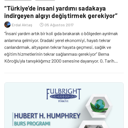
“Türkiye’de insani yardımı sadakaya
indirgeyen algıyı değiştirmek gerekiyor”
Erdal Aktaş
05 Ağustos 2017
“İnsani yardım artık bir koli gıda bırakarak o bölgeden ayrılmak
anlamına gelmiyor. Oradaki yerel ekonomiyi, hayatı tekrar
canlandırmak, altyapının tekrar hayata geçmesi, sağlık ve
eğitim hizmetlerinin tekrar sağlanması gerekiyor” Berna
Köroğlu’yla tanışıklığımız 2000 senesine dayanıyor. O, Tarih
Vakfı tarafından yürütülen ‘Türkiye’de Sivil Toplum Rehberi’
projesinde, proje asistanlığı yaparken, ben de onun asistanlığını
yapıyordum. Bununla beraber Köroğlu’nun […]