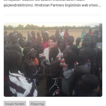
güçlendirebilirsiniz. Hindistan Partners örgütünün web sitesine
göre yalnızca 100 dolar ödediğinizde bir kadına dikiş makinesi
alınacak ve bu da güçlenme yolunda ilk adımı atmasını
sağlayacak.* […]
İnsani Yardım
Röportaj