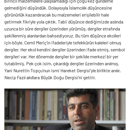
birincil malzemelere ulaşılamadığı için çoğu kez gündeme
gelmediğini düşündük. Dolayısıyla İslamcılık düşüncesine
görünürlük kazandıracak bu malzemeleri erişilebilir hale
getirmek fikriyle yola çıktık. Tabii düşünce dediğimizde aslında
uzunca bir süre dergiler üzerinden yürümüş, dergiler etrafında
şekillenmiş alanlardan bahsediyoruz. Bu tüm düşünce ekolleri
için böyle. Cemil Meriç’in ifadeleriyle tefekkürün kaleleri olmuş
dergiler. Her ekol kendini dergiler üzerinden ifade etmiş, sembol
dergileri var. Her dönemde dergiler bir şekilde merkezi bir yer
tutabilmiş. Pek çok isim, çıkardığı dergiler üzerinden anılmış.
Yani Nurettin Topçu’nun ismi Hareket Dergisi’yle birlikte anılır,
Necip Fazıl akıllara Büyük Doğu Dergisi’ni getirir.