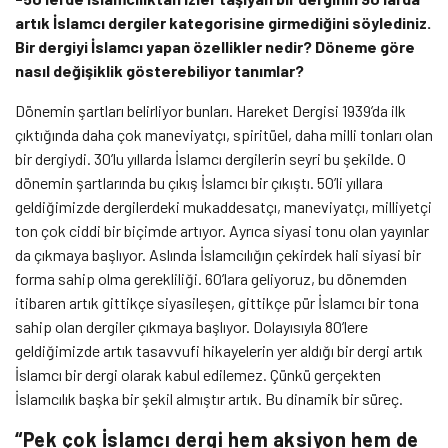
artık İslamcı dergiler kategorisine girmediğini söylediniz.
Bir dergiyi İslamcı yapan özellikler nedir? Döneme göre
nasıl değişiklik gösterebiliyor tanımlar?
Dönemin şartları belirliyor bunları. Hareket Dergisi 1939’da ilk
çıktığında daha çok maneviyatçı, spiritüel, daha milli tonları olan
bir dergiydi. 30’lu yıllarda İslamcı dergilerin seyri bu şekilde. O
dönemin şartlarında bu çıkış İslamcı bir çıkıştı. 50’li yıllara
geldiğimizde dergilerdeki mukaddesatçı, maneviyatçı, milliyetçi
ton çok ciddi bir biçimde artıyor. Ayrıca siyasi tonu olan yayınlar
da çıkmaya başlıyor. Aslında İslamcılığın çekirdek hali siyasi bir
forma sahip olma gerekliliği. 60’lara geliyoruz, bu dönemden
itibaren artık gittikçe siyasileşen, gittikçe pür İslamcı bir tona
sahip olan dergiler çıkmaya başlıyor. Dolayısıyla 80’lere
geldiğimizde artık tasavvufi hikayelerin yer aldığı bir dergi artık
İslamcı bir dergi olarak kabul edilemez. Çünkü gerçekten
İslamcılık başka bir şekil almıştır artık. Bu dinamik bir süreç.
“Pek çok İslamcı dergi hem aksiyon hem de