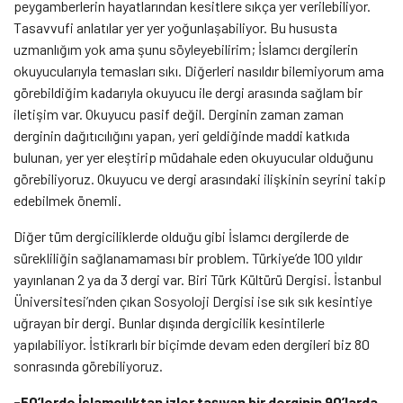
peygamberlerin hayatlarından kesitlere sıkça yer verilebiliyor.
Tasavvufi anlatılar yer yer yoğunlaşabiliyor. Bu hususta
uzmanlığım yok ama şunu söyleyebilirim; İslamcı dergilerin
okuyucularıyla temasları sıkı. Diğerleri nasıldır bilemiyorum ama
görebildiğim kadarıyla okuyucu ile dergi arasında sağlam bir
iletişim var. Okuyucu pasif değil. Derginin zaman zaman
derginin dağıtıcılığını yapan, yeri geldiğinde maddi katkıda
bulunan, yer yer eleştirip müdahale eden okuyucular olduğunu
görebiliyoruz. Okuyucu ve dergi arasındaki ilişkinin seyrini takip
edebilmek önemli.
Diğer tüm dergiciliklerde olduğu gibi İslamcı dergilerde de
sürekliliğin sağlanamaması bir problem. Türkiye’de 100 yıldır
yayınlanan 2 ya da 3 dergi var. Biri Türk Kültürü Dergisi. İstanbul
Üniversitesi’nden çıkan Sosyoloji Dergisi ise sık sık kesintiye
uğrayan bir dergi. Bunlar dışında dergicilik kesintilerle
yapılabiliyor. İstikrarlı bir biçimde devam eden dergileri biz 80
sonrasında görebiliyoruz.
-50’lerde İslamcılıktan izler taşıyan bir derginin 90’larda