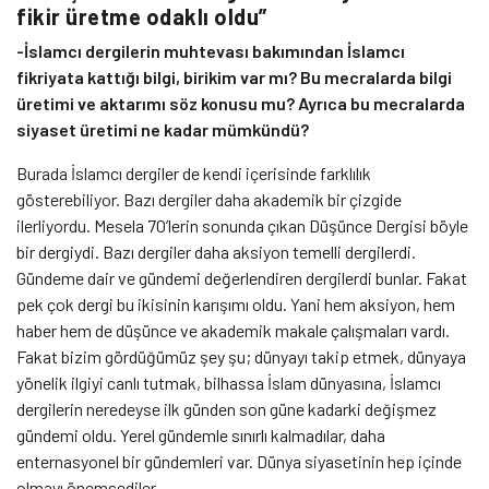
fikir üretme odaklı oldu”
-İslamcı dergilerin muhtevası bakımından İslamcı
fikriyata kattığı bilgi, birikim var mı? Bu mecralarda bilgi
üretimi ve aktarımı söz konusu mu? Ayrıca bu mecralarda
siyaset üretimi ne kadar mümkündü?
Burada İslamcı dergiler de kendi içerisinde farklılık
gösterebiliyor. Bazı dergiler daha akademik bir çizgide
ilerliyordu. Mesela 70’lerin sonunda çıkan Düşünce Dergisi böyle
bir dergiydi. Bazı dergiler daha aksiyon temelli dergilerdi.
Gündeme dair ve gündemi değerlendiren dergilerdi bunlar. Fakat
pek çok dergi bu ikisinin karışımı oldu. Yani hem aksiyon, hem
haber hem de düşünce ve akademik makale çalışmaları vardı.
Fakat bizim gördüğümüz şey şu; dünyayı takip etmek, dünyaya
yönelik ilgiyi canlı tutmak, bilhassa İslam dünyasına, İslamcı
dergilerin neredeyse ilk günden son güne kadarki değişmez
gündemi oldu. Yerel gündemle sınırlı kalmadılar, daha
enternasyonel bir gündemleri var. Dünya siyasetinin hep içinde
olmayı önemsediler.