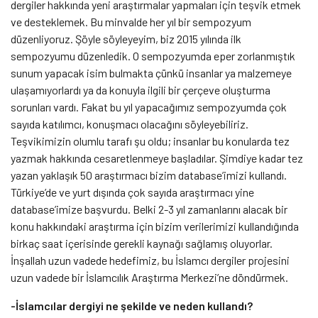
dergiler hakkında yeni araştırmalar yapmaları için teşvik etmek
ve desteklemek. Bu minvalde her yıl bir sempozyum
düzenliyoruz. Şöyle söyleyeyim, biz 2015 yılında ilk
sempozyumu düzenledik. O sempozyumda eper zorlanmıştık
sunum yapacak isim bulmakta çünkü insanlar ya malzemeye
ulaşamıyorlardı ya da konuyla ilgili bir çerçeve oluşturma
sorunları vardı. Fakat bu yıl yapacağımız sempozyumda çok
sayıda katılımcı, konuşmacı olacağını söyleyebiliriz.
Teşvikimizin olumlu tarafı şu oldu; insanlar bu konularda tez
yazmak hakkında cesaretlenmeye başladılar. Şimdiye kadar tez
yazan yaklaşık 50 araştırmacı bizim database’imizi kullandı.
Türkiye’de ve yurt dışında çok sayıda araştırmacı yine
database’imize başvurdu. Belki 2-3 yıl zamanlarını alacak bir
konu hakkındaki araştırma için bizim verilerimizi kullandığında
birkaç saat içerisinde gerekli kaynağı sağlamış oluyorlar.
İnşallah uzun vadede hedefimiz, bu İslamcı dergiler projesini
uzun vadede bir İslamcılık Araştırma Merkezi’ne döndürmek.
-İslamcılar dergiyi ne şekilde ve neden kullandı?