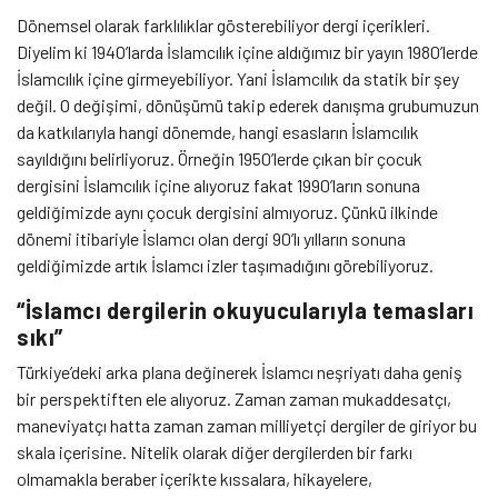
Dönemsel olarak farklılıklar gösterebiliyor dergi içerikleri.
Diyelim ki 1940’larda İslamcılık içine aldığımız bir yayın 1980’lerde
İslamcılık içine girmeyebiliyor. Yani İslamcılık da statik bir şey
değil. O değişimi, dönüşümü takip ederek danışma grubumuzun
da katkılarıyla hangi dönemde, hangi esasların İslamcılık
sayıldığını belirliyoruz. Örneğin 1950’lerde çıkan bir çocuk
dergisini İslamcılık içine alıyoruz fakat 1990’ların sonuna
geldiğimizde aynı çocuk dergisini almıyoruz. Çünkü ilkinde
dönemi itibariyle İslamcı olan dergi 90’lı yılların sonuna
geldiğimizde artık İslamcı izler taşımadığını görebiliyoruz.
“İslamcı dergilerin okuyucularıyla temasları
sıkı”
Türkiye’deki arka plana değinerek İslamcı neşriyatı daha geniş
bir perspektiften ele alıyoruz. Zaman zaman mukaddesatçı,
maneviyatçı hatta zaman zaman milliyetçi dergiler de giriyor bu
skala içerisine. Nitelik olarak diğer dergilerden bir farkı
olmamakla beraber içerikte kıssalara, hikayelere,