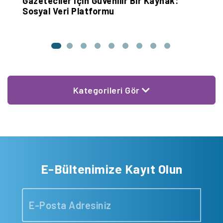
Gazeteciler İçin Güvenilir Bir Kaynak:
İ
Sosyal Veri Platformu
D
Kategorileri Gör
E-Bültenimize Kayıt Olun