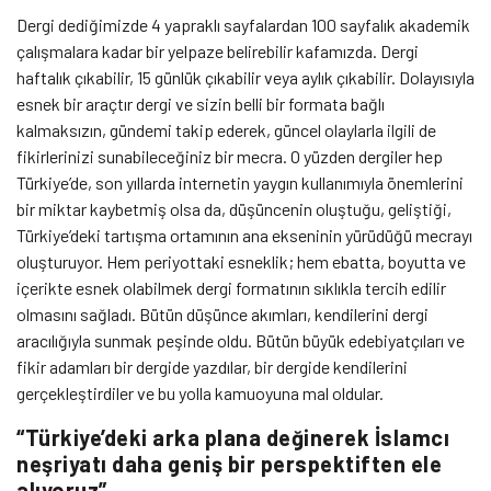
Dergi dediğimizde 4 yapraklı sayfalardan 100 sayfalık akademik
çalışmalara kadar bir yelpaze belirebilir kafamızda. Dergi
haftalık çıkabilir, 15 günlük çıkabilir veya aylık çıkabilir. Dolayısıyla
esnek bir araçtır dergi ve sizin belli bir formata bağlı
kalmaksızın, gündemi takip ederek, güncel olaylarla ilgili de
fikirlerinizi sunabileceğiniz bir mecra. O yüzden dergiler hep
Türkiye’de, son yıllarda internetin yaygın kullanımıyla önemlerini
bir miktar kaybetmiş olsa da, düşüncenin oluştuğu, geliştiği,
Türkiye’deki tartışma ortamının ana ekseninin yürüdüğü mecrayı
oluşturuyor. Hem periyottaki esneklik; hem ebatta, boyutta ve
içerikte esnek olabilmek dergi formatının sıklıkla tercih edilir
olmasını sağladı. Bütün düşünce akımları, kendilerini dergi
aracılığıyla sunmak peşinde oldu. Bütün büyük edebiyatçıları ve
fikir adamları bir dergide yazdılar, bir dergide kendilerini
gerçekleştirdiler ve bu yolla kamuoyuna mal oldular.
“Türkiye’deki arka plana değinerek İslamcı
neşriyatı daha geniş bir perspektiften ele
alıyoruz”