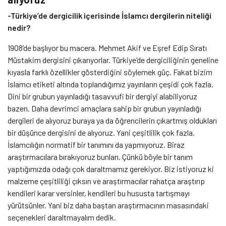
-Türkiye’de dergicilik içerisinde İslamcı dergilerin niteliği
nedir?
1908’de başlıyor bu macera. Mehmet Akif ve Eşref Edip Sıratı
Müstakim dergisini çıkarıyorlar. Türkiye’de dergiciliğinin geneline
kıyasla farklı özellikler gösterdiğini söylemek güç. Fakat bizim
İslamcı etiketi altında toplandığımız yayınların çeşidi çok fazla.
Dini bir grubun yayınladığı tasavvufi bir dergiyi alabiliyoruz
bazen. Daha devrimci amaçlara sahip bir grubun yayınladığı
dergileri de alıyoruz buraya ya da öğrencilerin çıkartmış oldukları
bir düşünce dergisini de alıyoruz. Yani çeşitlilik çok fazla.
İslamcılığın normatif bir tanımını da yapmıyoruz. Biraz
araştırmacılara bırakıyoruz bunları. Çünkü böyle bir tanım
yaptığımızda odağı çok daraltmamız gerekiyor. Biz istiyoruz ki
malzeme çeşitliliği çıksın ve araştırmacılar rahatça araştırıp
kendileri karar versinler, kendileri bu hususta tartışmayı
yürütsünler. Yani biz daha baştan araştırmacının masasındaki
seçenekleri daraltmayalım dedik.