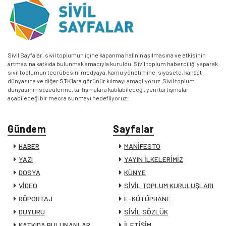
Sivil Sayfalar, sivil toplumun içine kapanma halinin aşılmasına ve etkisinin
artmasına katkıda bulunmak amacıyla kuruldu. Sivil toplum haberciliği yaparak
sivil toplumun tecrübesini medyaya, kamu yönetimine, siyasete, kanaat
dünyasına ve diğer STK’lara görünür kılmayı amaçlıyoruz. Sivil toplum
dünyasının sözcülerine, tartışmalara katılabileceği, yeni tartışmalar
açabileceği bir mecra sunmayı hedefliyoruz.
Gündem
Sayfalar
HABER
MANİFESTO
YAZI
YAYIN İLKELERİMİZ
DOSYA
KÜNYE
VİDEO
SİVİL TOPLUM KURULUŞLARI
RÖPORTAJ
E-KÜTÜPHANE
DUYURU
SİVİL SÖZLÜK
KATKIDA BULUNANLAR
İLETİŞİM