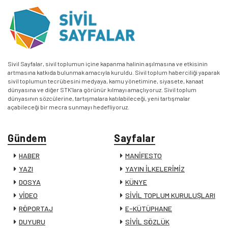
Sivil Sayfalar, sivil toplumun içine kapanma halinin aşılmasına ve etkisinin
artmasına katkıda bulunmak amacıyla kuruldu. Sivil toplum haberciliği yaparak
sivil toplumun tecrübesini medyaya, kamu yönetimine, siyasete, kanaat
dünyasına ve diğer STK’lara görünür kılmayı amaçlıyoruz. Sivil toplum
dünyasının sözcülerine, tartışmalara katılabileceği, yeni tartışmalar
açabileceği bir mecra sunmayı hedefliyoruz.
Gündem
Sayfalar
HABER
MANİFESTO
YAZI
YAYIN İLKELERİMİZ
DOSYA
KÜNYE
VİDEO
SİVİL TOPLUM KURULUŞLARI
RÖPORTAJ
E-KÜTÜPHANE
DUYURU
SİVİL SÖZLÜK