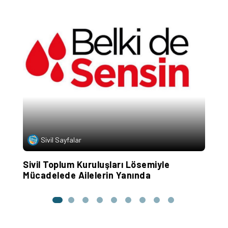
K
İ
Ç
Sivil Sayfalar
Sivil Toplum Kuruluşları Lösemiyle
Mücadelede Ailelerin Yanında