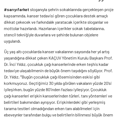
#sarıyıfarket
sloganıyla şehrin sokaklarında gerçekleşen proje
kapsamında, kanser tedavisi gören çocuklara destek amaçlı
dikkat çekecek ve farkındalık yaratacak içerikte sloganlar ve
mottolar hazırlandı. Hazırlanan içerikler sokak tabelalarına,
stencil tekniğiyle duvarlara ve şehirde bulunan objelere
uygulandı.
Üç yaş altı çocuklarda kanser vakalarının sayısında her yıl artış
yaşandığına dikkat çeken KAÇUV Yönetim Kurulu Başkanı Prof.
Dr. İnci Yıldız, çocukluk çağı kanserlerinde erken teşhis kadar
tedaviye ulaşabilmenin de büyük önem taşıdığını söylüyor. Prof.
Dr. Yıldız,
“
Bugün çocukluk çağı lösemisinden eskisi gibi
korkmuyoruz. Geçtiğimiz 30 yılda görülen vakaların yüzde 20’si
iyileşirken, bugün yüzde 80’inden fazlası iyileşiyor. Çocukluk
çağı kanserleri erişkin kanserlerinden türleri, tanı yöntemleri ve
belirtileri bakımından ayrışıyor. Erişkinlerdeki gibi yerleşmiş
tarama testleri olmadığından erken tanı alabilmeleri için
ebeveynler tarafından bulgu ve belirtilerin bilinmesi büyük önem