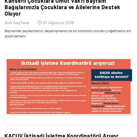
Kanserli Çocuklara Umut Vakfı Bayram
Bağışlarınızla Çocuklara ve Ailelerine Destek
Oluyor
Sivil Sayfalar
07 Ağustos 2018
Bayramlar paylaşmanın, dayanışmanın ve en önemlisi umudu çoğaltmanın en
güzel zamanı.
KAÇUV İktisadi İşletme Koordinatörü Arıyor