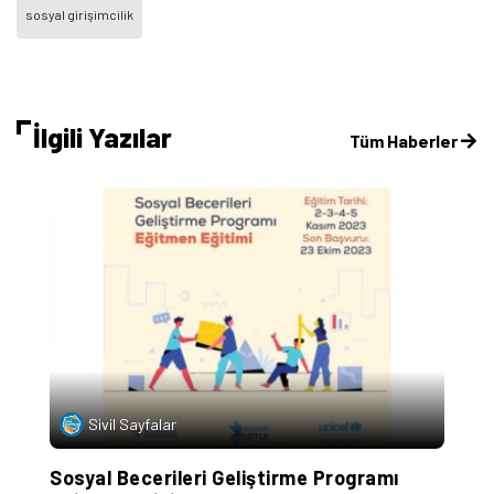
sosyal girişimcilik
İlgili Yazılar
Tüm Haberler
Sivil Sayfalar
im
Sosyal Becerileri Geliştirme Programı
İ