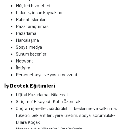
Müşteri hizmetleri
Liderlik, insan kaynakları
Ruhsat işlemleri
Pazar araştırması
Pazarlama
Markalaşma
Sosyal medya
Sunum becerileri
Network
İletişim
Personel kaydı ve yasal mevzuat
İş Destek Eğitimleri
Dijital Pazarlama -Nila Fırat
Girişimci Hikayesi -Kutlu Özemrak
Coğrafi işaretler, sürdürülebilir beslenme ve kalkınma,
tüketici beklentileri, yerel üretim, sosyal sorumluluk-
Dilara Koçak
Marka ve Algı Yönetimi-Özgür Çetin