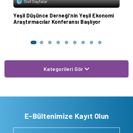
Sivil Sayfalar
rü
Yeşil Düşünce Derneği’nin Yeşil Ekonomi
1
Araştırmacılar Konferansı Başlıyor
A
Kategorileri Gör
E-Bültenimize Kayıt Olun