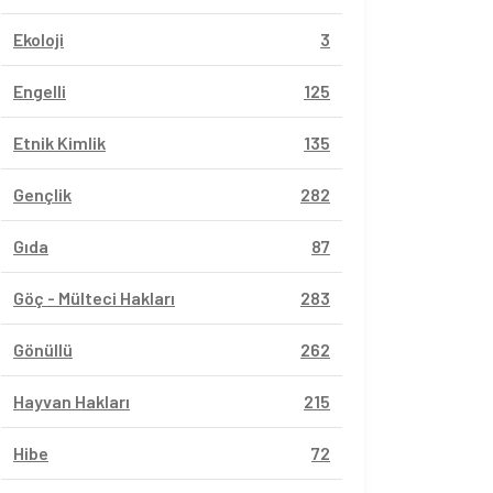
Ekoloji
3
Engelli
125
Etnik Kimlik
135
Gençlik
282
Gıda
87
Göç - Mülteci Hakları
283
Gönüllü
262
Hayvan Hakları
215
Hibe
72