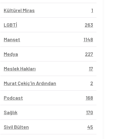
Kültürel Miras
1
LGBTİ
263
Manşet
1148
Medya
227
Meslek Hakları
17
Murat Çekiç'in Ardından
2
Podcast
168
Sağlık
170
Sivil Bülten
45