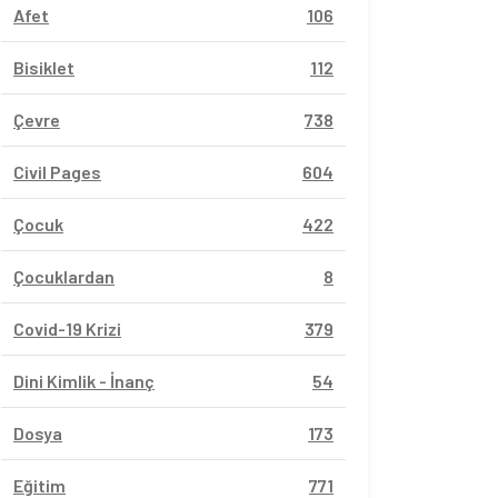
Afet
106
Bisiklet
112
Çevre
738
Civil Pages
604
Çocuk
422
Çocuklardan
8
Covid-19 Krizi
379
Dini Kimlik - İnanç
54
Dosya
173
Eğitim
771