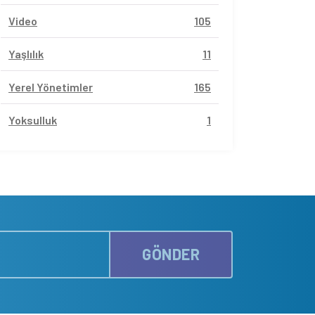
Video
105
Yaşlılık
11
Yerel Yönetimler
165
Yoksulluk
1
GÖNDER