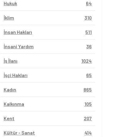
Hukuk
64
İklim
310
İnsan Hakları
511
İnsani Yardım
36
İş İlanı
1024
İşçi Hakları
65
Kadın
865
Kalkınma
105
Kent
207
Kültür - Sanat
414