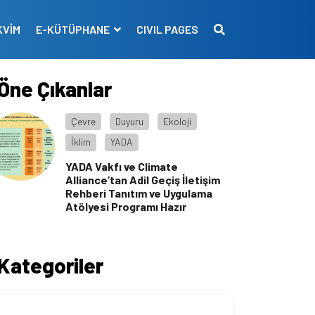
KVİM
E-KÜTÜPHANE
CIVIL PAGES
Öne Çıkanlar
Çevre
Duyuru
Ekoloji
İklim
YADA
YADA Vakfı ve Climate
Alliance’tan Adil Geçiş İletişim
Rehberi Tanıtım ve Uygulama
Atölyesi Programı Hazır
Kategoriler