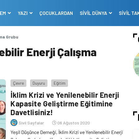
DEM
YAZI
ÇOCUKLARDAN
SİVİL DÜNYA
SİVİL TA
ışma Grubu
ebilir Enerji Çalışma
Çevre
Duyuru
Eğitim
İklim Krizi ve Yenilenebilir Enerji
Kapasite Geliştirme Eğitimine
Davetlisiniz!
Sivil Sayfalar
06 Ağustos 2020
Yeşil Düşünce Derneği, İklim Krizi ve Yenilenebilir Enerji