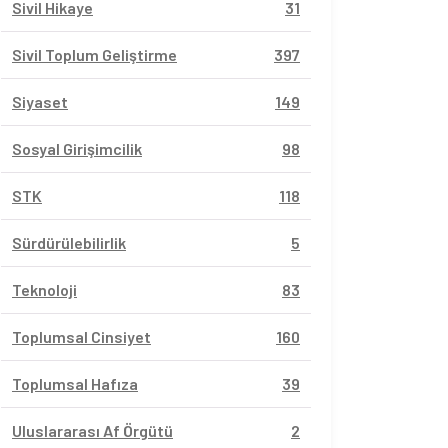
Sivil Hikaye
31
Sivil Toplum Geliştirme
397
Siyaset
149
Sosyal Girişimcilik
98
STK
118
Sürdürülebilirlik
5
Teknoloji
83
Toplumsal Cinsiyet
160
Toplumsal Hafıza
39
Uluslararası Af Örgütü
2