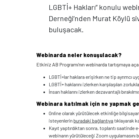
LGBTİ+ Hakları” konulu webi
Derneği’nden Murat Köylü siv
buluşacak.
Webinarda neler konuşulacak?
Etkiniz AB Programı’nın webinarda tartışmaya açaca
LGBTİ+lar haklara erişirken ne tip ayrımcı uy
LGBTİ+ haklarını izlerken karşılaşılan zorlukla
İnsan haklarını izlerken dezavantajlı bırakılmı
Webinara katılmak için ne yapmak ge
Online olarak yürütülecek etkinliğe bilgisaya
isteyenlerin
buradaki bağlantıya
tıklayarak k
Kayıt yaptırdıktan sonra, toplantı saatinde e
webinarın yürütüleceği Zoom uygulamasını b