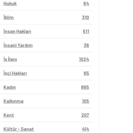
Hukuk
64
İklim
310
İnsan Hakları
511
İnsani Yardım
36
İş İlanı
1024
İşçi Hakları
65
Kadın
865
Kalkınma
105
Kent
207
Kültür - Sanat
414