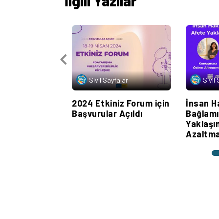
İlgili Yazılar
Sivil Sayfalar
Sivil
2024 Etkiniz Forum için
İnsan H
Başvurular Açıldı
Bağlamı
Yaklaşı
Azaltm