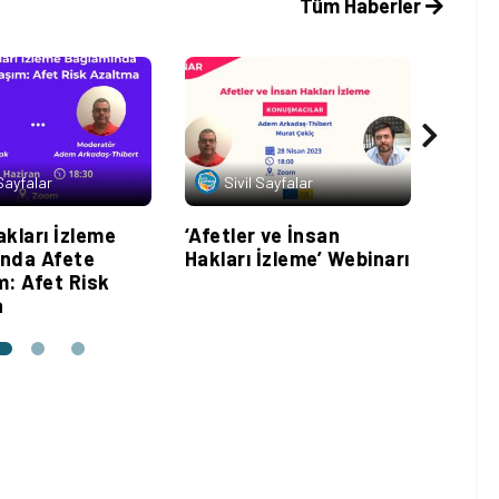
Tüm Haberler
 Sayfalar
Sivil Sayfalar
Si
akları İzleme
‘Afetler ve İnsan
Afetl
nda Afete
Hakları İzleme’ Webinarı
İzlem
m: Afet Risk
a