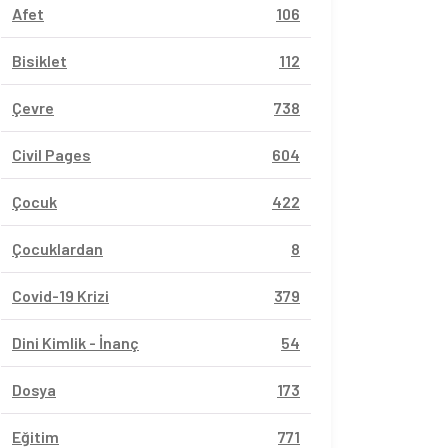
Afet
106
Bisiklet
112
Çevre
738
Civil Pages
604
Çocuk
422
Çocuklardan
8
Covid-19 Krizi
379
Dini Kimlik - İnanç
54
Dosya
173
Eğitim
771