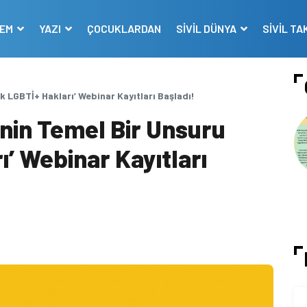
DEM
YAZI
ÇOCUKLARDAN
SİVİL DÜNYA
SİVİL TA
k LGBTİ+ Hakları’ Webinar Kayıtları Başladı!
enin Temel Bir Unsuru
ı’ Webinar Kayıtları