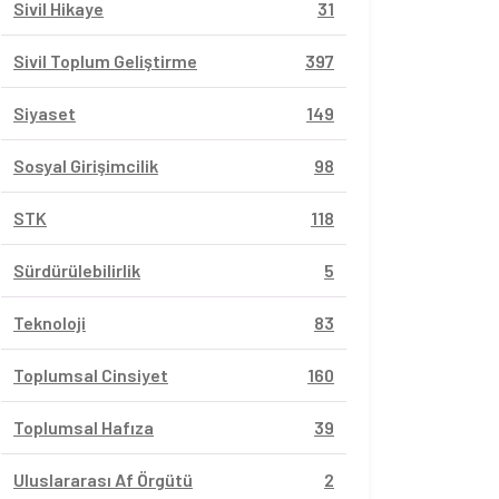
Sivil Hikaye
31
Sivil Toplum Geliştirme
397
Siyaset
149
Sosyal Girişimcilik
98
STK
118
Sürdürülebilirlik
5
Teknoloji
83
Toplumsal Cinsiyet
160
Toplumsal Hafıza
39
Uluslararası Af Örgütü
2