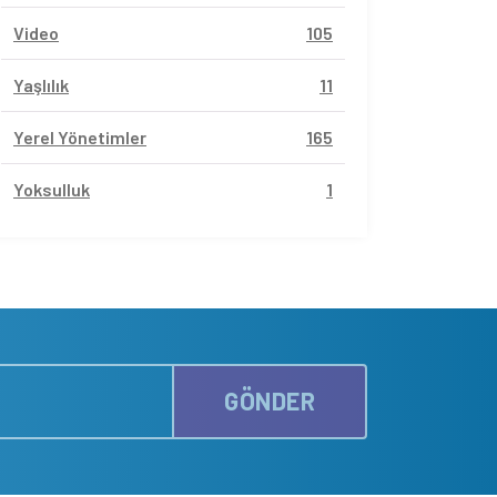
Video
105
Yaşlılık
11
Yerel Yönetimler
165
Yoksulluk
1
GÖNDER