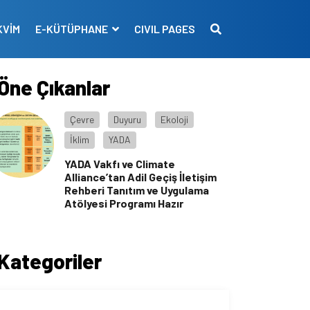
KVİM
E-KÜTÜPHANE
CIVIL PAGES
Öne Çıkanlar
Çevre
Duyuru
Ekoloji
İklim
YADA
YADA Vakfı ve Climate
Alliance’tan Adil Geçiş İletişim
Rehberi Tanıtım ve Uygulama
Atölyesi Programı Hazır
Kategoriler