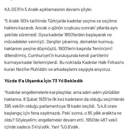
KA.DER’in 5 Aralık açıklamasının devamı şöyle:
“5 Aralık 1934 tarihinde Türkiye’de kadınlar seçme ve seçilme
hakkını kazandı. Ancak o günün coşkusu sonraki yıllarda aynı
şekilde süremedi. Oysa kadınlar 1850’lerden başlayarak ne
mücadeleler vermişti. Dergiler çıkarmış, dernekler kurmuş,
haklarının peşine düşmüştü. 1900’lerin başında ‘feminizm’i
dillendirmiş, Cumhuriyet’in kuruluşunda kendi partilerini
kurmaya kadar ilerlemişlerdi. Bu noktada Kadınlar Halk Fırkası’nı
kuran Nezihe Muhiddin ve arkadaşlarını saygıyla anıyoruz.
Yüzde 9’a Ulşamka İçin 73 Yıl Bekledik
“Kadınlar engellemelerle karşılaştılar, ama adım adım yürüdüler
haklarına. 8 Şubat 1935’te ilk kez kadınların da olduğu seçimlerde
395 vekilin olduğu parlamentoya 18 kadın seçildi. %4,6 oranı
başlangıç için fena sayılmazdı. Peki sonra, o 85 yıllık aralıkta ne
oldu? Söyleyelim; engellemeler devam etti. 1950’de 487 vekil
içinde sadece 3 kişiydik. Yani %0,6’ydık.