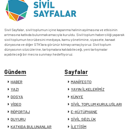
Sivil Sayfalar, sivil toplumun içine kapanma halinin aşılmasına ve etkisinin
artmasına katkıda bulunmak amacıyla kuruldu. Sivil toplum haberciliği yaparak
sivil toplumun tecrübesini medyaya, kamu yönetimine, siyasete, kanaat
dünyasına ve diğer STK’lara görünür kılmayı amaçlıyoruz. Sivil toplum
dünyasının sözcülerine, tartışmalara katılabileceği, yeni tartışmalar
açabileceği bir mecra sunmayı hedefliyoruz.
Gündem
Sayfalar
HABER
MANİFESTO
YAZI
YAYIN İLKELERİMİZ
DOSYA
KÜNYE
VİDEO
SİVİL TOPLUM KURULUŞLARI
RÖPORTAJ
E-KÜTÜPHANE
DUYURU
SİVİL SÖZLÜK
KATKIDA BULUNANLAR
İLETİŞİM