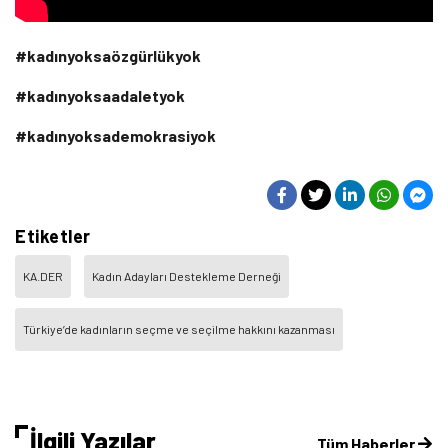
#kadınyoksaözgürlükyok
#kadınyoksaadaletyok
#kadınyoksademokrasiyok
Etiketler
KA.DER
Kadın Adayları Destekleme Derneği
Türkiye’de kadınların seçme ve seçilme hakkını kazanması
İlgili Yazılar
Tüm Haberler