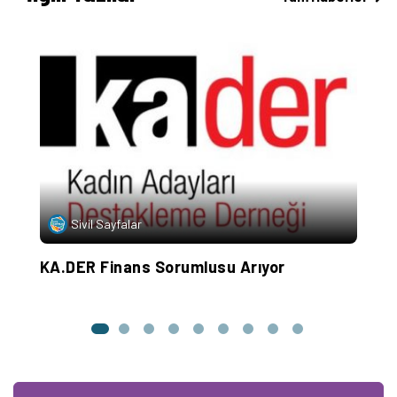
Sivil Sayfalar
KA.DER Finans Sorumlusu Arıyor
K