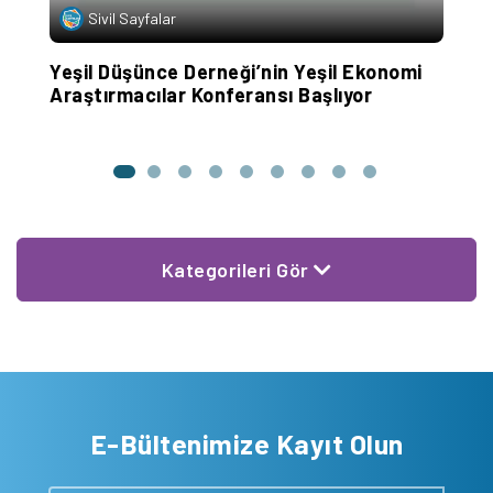
Sivil Sayfalar
Yeşil Düşünce Derneği’nin Yeşil Ekonomi
1
Araştırmacılar Konferansı Başlıyor
A
Kategorileri Gör
E-Bültenimize Kayıt Olun