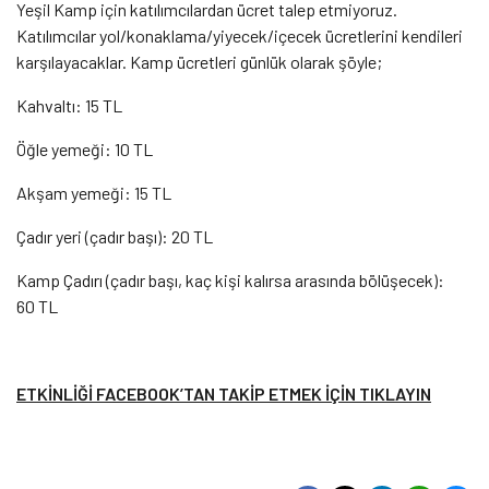
Yeşil Kamp için katılımcılardan ücret talep etmiyoruz.
Katılımcılar yol/konaklama/yiyecek/içecek ücretlerini kendileri
karşılayacaklar. Kamp ücretleri günlük olarak şöyle;
Kahvaltı: 15 TL
Öğle yemeği: 10 TL
Akşam yemeği: 15 TL
Çadır yeri (çadır başı): 20 TL
Kamp Çadırı (çadır başı, kaç kişi kalırsa arasında bölüşecek):
60 TL
ETKİNLİĞİ FACEBOOK’TAN TAKİP ETMEK İÇİN TIKLAYIN