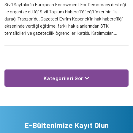
Sivil Sayfalar’ın European Endowment For Democracy desteği
ile organize ettiği Sivil Toplum Haberciliği eğitimlerinin ilk
durağı Trabzon’du. Gazeteci Evrim Kepenek’in hak haberciliği
ekseninde verdiği eğitime, farklı hak alanlarından STK
temsilcileri ve gazetecilik öğrencileri katıldı. Katılımcılar,
Trabzon’da aktif olan sivil toplumun faaliyetlerinin özellikle yerel
düzeyde görünür kılınması konusunda yaşadıkları sorunlar
üzerinde yoğunlaştı.
Kategorileri Gör
E-Bültenimize Kayıt Olun