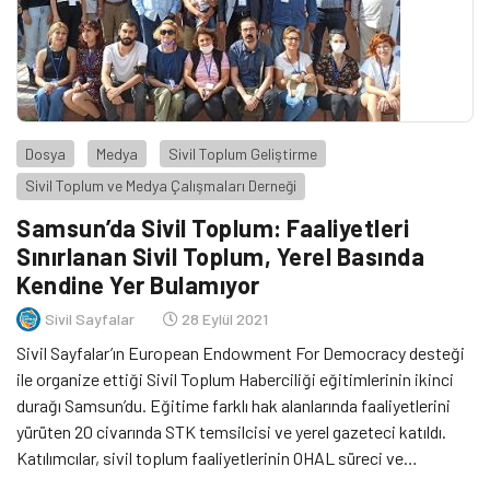
Dosya
Medya
Sivil Toplum Geliştirme
Sivil Toplum ve Medya Çalışmaları Derneği
Samsun’da Sivil Toplum: Faaliyetleri
Sınırlanan Sivil Toplum, Yerel Basında
Kendine Yer Bulamıyor
Sivil Sayfalar
28 Eylül 2021
Sivil Sayfalar’ın European Endowment For Democracy desteği
ile organize ettiği Sivil Toplum Haberciliği eğitimlerinin ikinci
durağı Samsun’du. Eğitime farklı hak alanlarında faaliyetlerini
yürüten 20 civarında STK temsilcisi ve yerel gazeteci katıldı.
Katılımcılar, sivil toplum faaliyetlerinin OHAL süreci ve
pandemiden etkilendiğini, sürdürdükleri sınırlı sayıdaki