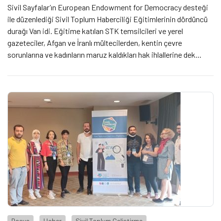
Sivil Sayfalar’ın European Endowment for Democracy desteği
ile düzenlediği Sivil Toplum Haberciliği Eğitimlerinin dördüncü
durağı Van idi. Eğitime katılan STK temsilcileri ve yerel
gazeteciler, Afgan ve İranlı mültecilerden, kentin çevre
sorunlarına ve kadınların maruz kaldıkları hak ihlallerine dek
geniş bir yelpazede sorunlara ve yürüttükleri faaliyetlere
değindiler. Bunun yanında sivil toplumun kentte OHAL
sürecinden ve pandemiden olumsuz etkilendiği vurgusu öne
çıktı.
Dosya
Haber
Sivil Toplum Geliştirme