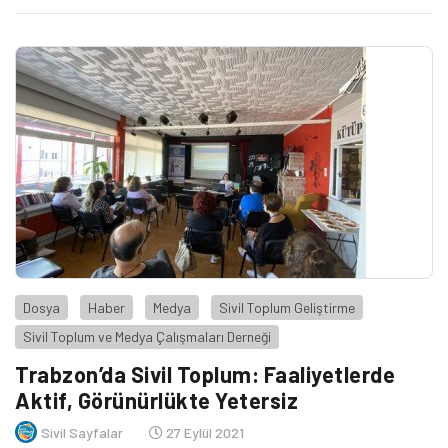
çalışmanın yerel basında yer bulamadığını söyledi.
Dosya
Haber
Medya
Sivil Toplum Geliştirme
Sivil Toplum ve Medya Çalışmaları Derneği
Trabzon’da Sivil Toplum: Faaliyetlerde
Aktif, Görünürlükte Yetersiz
Sivil Sayfalar
27 Eylül 2021