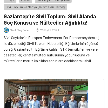
Sivil Toplum ve Medya Çalışmaları Derneği
Gaziantep’te Sivil Toplum: Sivil Alanda
Göç Konusu ve Mülteciler Ağırlıkta!
Sivil Sayfalar
29 Eylül 2021
Sivil Sayfalar’ın Europen Endowment For Democracy desteği
ile düzenlediği Sivil Toplum Haberciliği Eğitimlerinin üçüncü
durağı Gaziantep’ti. Eğitime katılan STK temsilcileri ve yerel
gazeteciler, kentte mülteci nüfusunun yoğunluğuna ve
mültecilerin maruz kaldıkları sorunlara odaklanarak sivil
toplumun yürüttüğü faaliyetleri aktardı.