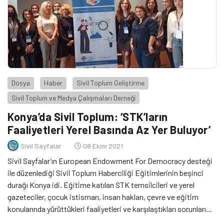
Dosya
Haber
Sivil Toplum Geliştirme
Sivil Toplum ve Medya Çalışmaları Derneği
Konya’da Sivil Toplum: ‘STK’ların
Faaliyetleri Yerel Basında Az Yer Buluyor’
Sivil Sayfalar
08 Ekim 2021
Sivil Sayfalar’ın European Endowment For Democracy desteği
ile düzenlediği Sivil Toplum Haberciliği Eğitimlerinin beşinci
durağı Konya idi. Eğitime katılan STK temsilcileri ve yerel
gazeteciler, çocuk istismarı, insan hakları, çevre ve eğitim
konularında yürüttükleri faaliyetleri ve karşılaştıkları sorunları
aktardı. Sivil toplum aktörleri, faaliyetlerinin yerel basında doğru