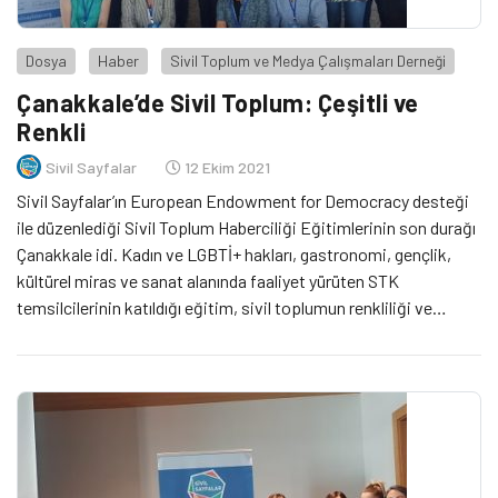
Dosya
Haber
Sivil Toplum ve Medya Çalışmaları Derneği
Çanakkale’de Sivil Toplum: Çeşitli ve
Renkli
Sivil Sayfalar
12 Ekim 2021
Sivil Sayfalar’ın European Endowment for Democracy desteği
ile düzenlediği Sivil Toplum Haberciliği Eğitimlerinin son durağı
Çanakkale idi. Kadın ve LGBTİ+ hakları, gastronomi, gençlik,
kültürel miras ve sanat alanında faaliyet yürüten STK
temsilcilerinin katıldığı eğitim, sivil toplumun renkliliği ve
çeşitliğini yansıttı. Buna mukabil, STK’ların faaliyetleri ve
sorunları da çeşitlilik gösterdi.