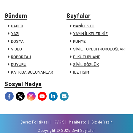
Gündem
Sayfalar
HABER
MANİFESTO
YAZI
YAYIN İLKELERİMİZ
DOSYA
KÜNYE
VİDEO
SİVİL TOPLUM KURULUŞLARI
RÖPORTAJ
E-KÜTÜPHANE
DUYURU
SİVİL SÖZLÜK
KATKIDA BULUNANLAR
İLETİŞİM
Sosyal Medya
Çerez Politikası
KVKK
Manifesto
Siz de Yazın
Copyright © 2026 Sivil Sayfalar