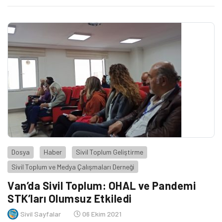
şekilde ve yeterli seviyede yer bulamadığına değindi.
Dosya
Haber
Sivil Toplum Geliştirme
Sivil Toplum ve Medya Çalışmaları Derneği
Van’da Sivil Toplum: OHAL ve Pandemi
STK’ları Olumsuz Etkiledi
Sivil Sayfalar
06 Ekim 2021