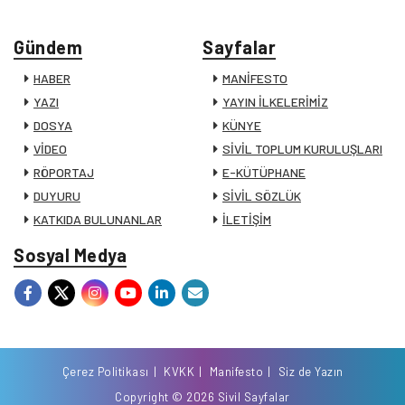
Gündem
Sayfalar
HABER
MANİFESTO
YAZI
YAYIN İLKELERİMİZ
DOSYA
KÜNYE
VİDEO
SİVİL TOPLUM KURULUŞLARI
RÖPORTAJ
E-KÜTÜPHANE
DUYURU
SİVİL SÖZLÜK
KATKIDA BULUNANLAR
İLETİŞİM
Sosyal Medya
Çerez Politikası
KVKK
Manifesto
Siz de Yazın
Copyright © 2026 Sivil Sayfalar