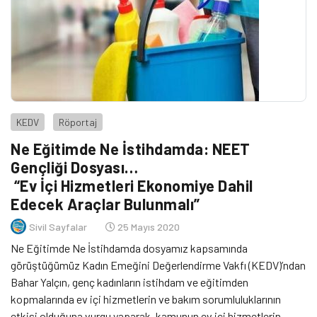
KEDV
Röportaj
Ne Eğitimde Ne İstihdamda: NEET
Gençliği Dosyası…
“Ev İçi Hizmetleri Ekonomiye Dahil
Edecek Araçlar Bulunmalı”
Sivil Sayfalar
25 Mayıs 2020
Ne Eğitimde Ne İstihdamda dosyamız kapsamında
görüştüğümüz Kadın Emeğini Değerlendirme Vakfı (KEDV)’ndan
Bahar Yalçın, genç kadınların istihdam ve eğitimden
kopmalarında ev içi hizmetlerin ve bakım sorumluluklarının
etkisi olduğuna vurgu yaparak, kamunun ev içi hizmetlerin