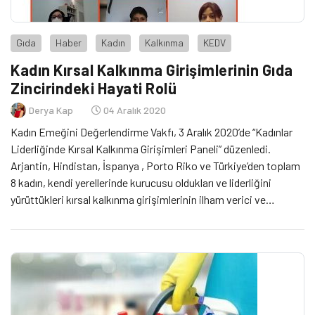
Gıda
Haber
Kadın
Kalkınma
KEDV
Kadın Kırsal Kalkınma Girişimlerinin Gıda
Zincirindeki Hayati Rolü
Derya Kap
04 Aralık 2020
Kadın Emeğini Değerlendirme Vakfı, 3 Aralık 2020’de “Kadınlar
Liderliğinde Kırsal Kalkınma Girişimleri Paneli” düzenledi.
Arjantin, Hindistan, İspanya , Porto Riko ve Türkiye’den toplam
8 kadın, kendi yerellerinde kurucusu oldukları ve liderliğini
yürüttükleri kırsal kalkınma girişimlerinin ilham verici ve
kadınlarla birlikte çevrelerini dönüştürücü hikayelerini paylaştı.
Panel, alternatif üretim ve tedarik modellerini örgütleyen
kadınların hikayelerini ve COVID-19 salgınında kesintiye uğrayan
küresel gıda tedarik zincirinin sürmesinde küçük üreticilerin
rolünü ve önemini gösteriyor.