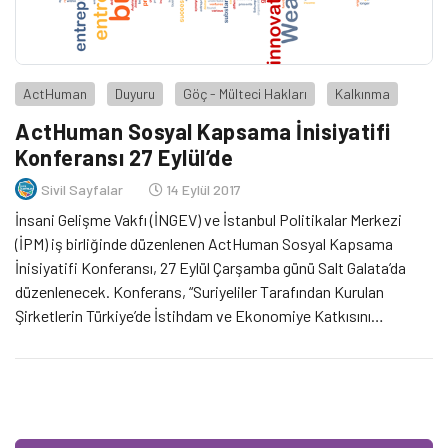
ActHuman
Duyuru
Göç - Mülteci Hakları
Kalkınma
ActHuman Sosyal Kapsama İnisiyatifi
Konferansı 27 Eylül’de
Sivil Sayfalar
14 Eylül 2017
İnsani Gelişme Vakfı (İNGEV) ve İstanbul Politikalar Merkezi
(İPM) iş birliğinde düzenlenen ActHuman Sosyal Kapsama
İnisiyatifi Konferansı, 27 Eylül Çarşamba günü Salt Galata’da
düzenlenecek. Konferans, “Suriyeliler Tarafından Kurulan
Şirketlerin Türkiye’de İstihdam ve Ekonomiye Katkısını
Geliştirmek” konusu altında gerçekleştirilecek. Birçok Suriyeli
girişimci, ticaretlerini İstanbul’da ve Türkiye’nin farklı
şehirlerinde başlattılar. Resmi rakamlara göre, bugün Suriyeli
mülteciler tarafından […]