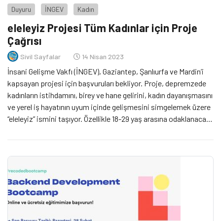
Duyuru
İNGEV
Kadın
eleleyiz Projesi Tüm Kadınlar için Proje
Çağrısı
Sivil Sayfalar
14 Nisan 2023
İnsani Gelişme Vakfı (İNGEV), Gaziantep, Şanlıurfa ve Mardin’i
kapsayan projesi için başvuruları bekliyor. Proje, depremzede
kadınların istihdamını, birey ve hane gelirini, kadın dayanışmasını
ve yerel iş hayatının uyum içinde gelişmesini simgelemek üzere
“eleleyiz” ismini taşıyor. Özellikle 18-29 yaş arasına odaklanacak
Proje, bölgedeki yerel yönetimler, sivil toplum kuruluşları, iş
dünyası örgütleri, kamu temsilcileri, üniversiteler ve diğer
paydaşlarla iş birliği ile gerçekleşecek. İhtiyaç analizleri,
eğitimler, mentorluk ve danışmanlıklarla ilerleyecek projenin bu
üç ildeki istihdama katkı yapması hedefleniyor.