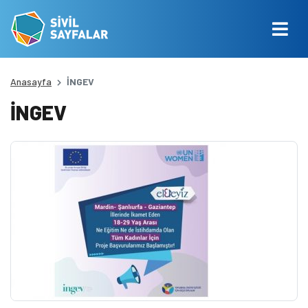
Anasayfa
İNGEV
İNGEV