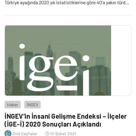
Türkiye ayağında 2020 yılı istatistiklerine göre 40’a yakın türde,
toplamda 60 bin kooperatif bulunduğu, bu kooperatiflerin
toplamda 6,6 milyon ortağı olduğu bilgisi veriliyor.
Haber
İNGEV
İNGEV’in İnsani Gelişme Endeksi – İlçeler
(İGE-İ) 2020 Sonuçları Açıklandı
Sivil Sayfalar
01 Şubat 2021