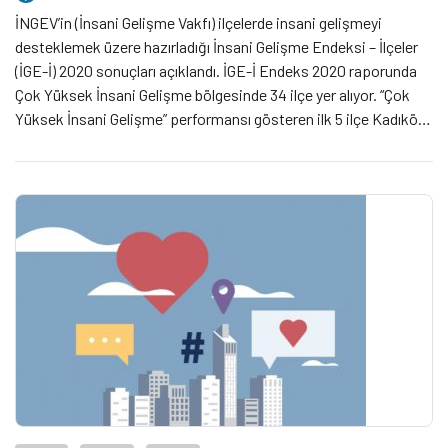
İNGEV’in (İnsani Gelişme Vakfı) ilçelerde insani gelişmeyi
desteklemek üzere hazırladığı İnsani Gelişme Endeksi – İlçeler
(İGE-İ) 2020 sonuçları açıklandı. İGE-İ Endeks 2020 raporunda
Çok Yüksek İnsani Gelişme bölgesinde 34 ilçe yer alıyor. “Çok
Yüksek İnsani Gelişme” performansı gösteren ilk 5 ilçe Kadıköy,
Beşiktaş, Çankaya, Şişli ve Bakırköy olarak sıralandı.