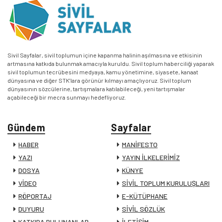
Sivil Sayfalar, sivil toplumun içine kapanma halinin aşılmasına ve etkisinin
artmasına katkıda bulunmak amacıyla kuruldu. Sivil toplum haberciliği yaparak
sivil toplumun tecrübesini medyaya, kamu yönetimine, siyasete, kanaat
dünyasına ve diğer STK’lara görünür kılmayı amaçlıyoruz. Sivil toplum
dünyasının sözcülerine, tartışmalara katılabileceği, yeni tartışmalar
açabileceği bir mecra sunmayı hedefliyoruz.
Gündem
Sayfalar
HABER
MANİFESTO
YAZI
YAYIN İLKELERİMİZ
DOSYA
KÜNYE
VİDEO
SİVİL TOPLUM KURULUŞLARI
RÖPORTAJ
E-KÜTÜPHANE
DUYURU
SİVİL SÖZLÜK
KATKIDA BULUNANLAR
İLETİŞİM