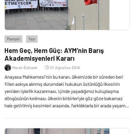
Manşet
Yazı
Hem Geç, Hem Güç: AYM’nin Barış
Akademisyenleri Kararı
Murat Özbank
01 Ağustos 2019
Anayasa Mahkemesi'nin bu kararı, ülkemizde bir süreden beri
fiilen askıya alınmış durumdaki hukukun üstünlüğü ilkesinin
yeniden işlerlik kazanması, içinde yaşadığımız kutuplaşma
döngüsünün kırılması, ülkenin birbirleriyle göz göze bakamaz
hale getirilmiş kesimleri arasında, farklılıklarla bir arada yaşama
yönünde ortak bir iradenin yeniden filizlenebilmesi için atılmış,
geç ama doğru bir adım olarak görülebilir mi?