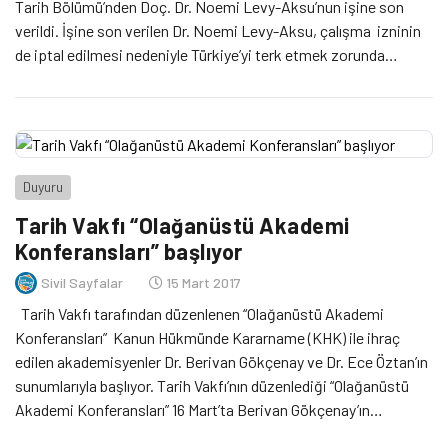
Tarih Bölümü’nden Doç. Dr. Noemi Levy-Aksu’nun işine son
verildi. İşine son verilen Dr. Noemi Levy-Aksu, çalışma izninin
de iptal edilmesi nedeniyle Türkiye’yi terk etmek zorunda
bırakıldı. Boğaziçi Üniversitesi tarih öğrencileri de hocalarının
işten atılması üzerine geçen hafta açtıkları çadırla “Tarihin
Nöbeti”ni başlattı. Bu […]
Duyuru
Tarih Vakfı “Olağanüstü Akademi
Konferansları” başlıyor
Sivil Sayfalar
15 Mart 2017
Tarih Vakfı tarafından düzenlenen “Olağanüstü Akademi
Konferansları” Kanun Hükmünde Kararname (KHK) ile ihraç
edilen akademisyenler Dr. Berivan Gökçenay ve Dr. Ece Öztan’ın
sunumlarıyla başlıyor. Tarih Vakfı’nın düzenlediği “Olağanüstü
Akademi Konferansları” 16 Mart’ta Berivan Gökçenay’ın
“Üniversite, İfade Özgürlüğü ve Akademik Özgürlükler: Bir Yok