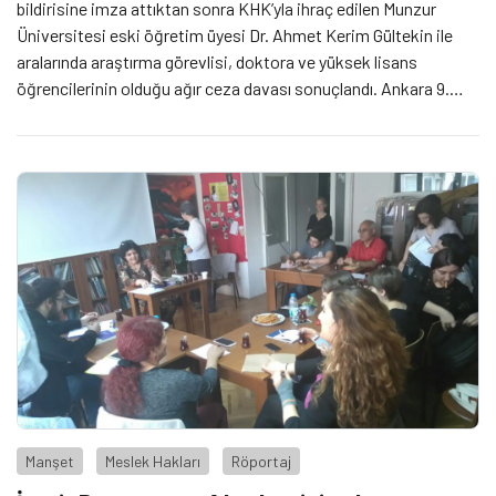
bildirisine imza attıktan sonra KHK’yla ihraç edilen Munzur
Üniversitesi eski öğretim üyesi Dr. Ahmet Kerim Gültekin ile
aralarında araştırma görevlisi, doktora ve yüksek lisans
öğrencilerinin olduğu ağır ceza davası sonuçlandı. Ankara 9.
Ağır Ceza 1 Mahkemesi’nde görülen son duruşmada örgüt
üyeliği, örgüt propagandası, kamu malına zarar, görevli memura
direnme gibi suçlamalarla verilen cezalarda, Devrimci Halkçı
Yerel Yönetimler Sempozyumu'na katılmak, Demokratik Haklar
Federasyonu’na üye olmak, KESK-DİSK-TMMOB-TTB’nin
düzenlediği mitinglere katılmak delil sayıldı. Toplamda 121 yıl
ceza verilen davada ağırlıkla akademisyenler ve doktora -
yüksek lisans öğrencileri bulunuyor. Kararı ceza alan
akademisyenler ve dava avukatı Tünay Cengiz değerlendirdi.
Manşet
Meslek Hakları
Röportaj