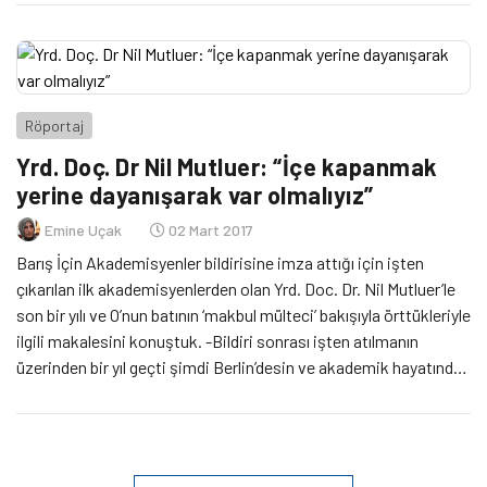
Oluşun Ardından” başlıklı sunumu ve 17 Mart’ta akademisyen Ece
Öztan’ın “Akademinin Ev […]
Röportaj
Yrd. Doç. Dr Nil Mutluer: “İçe kapanmak
yerine dayanışarak var olmalıyız”
Emine Uçak
02 Mart 2017
Barış İçin Akademisyenler bildirisine imza attığı için işten
çıkarılan ilk akademisyenlerden olan Yrd. Doc. Dr. Nil Mutluer’le
son bir yılı ve O’nun batının ‘makbul mülteci’ bakışıyla örttükleriyle
ilgili makalesini konuştuk. -Bildiri sonrası işten atılmanın
üzerinden bir yıl geçti şimdi Berlin’desin ve akademik hayatında
burada devam ediyor nasıl bir yıldı diye sorsam? Hüzünlü,
dayanışmacı, hayal kırıklığı […]