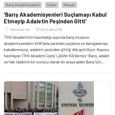
Barış Akademisyenleri
Haber
Manşet
‘Barış Akademisyenleri Suçlamayı Kabul
Etmeyip Adaletin Peşinden Gitti’
Metehan Ud
06 Aralık 2019
TİHV Akademi’nin hazırladığı raporda barış imzacısı
akademisyenlerin KHK’larla yaratılan suçlama ve damgalamayı
kabullenmeyip, adaletin peşinden gittiği dile getiriliyor. Raporu
hazırlayan TİHV Akademi üyesi Lülüfer Körükmez “Barış, adalet
ve hak talebinin bir sonucu olarak bir araya gelen Barış İçin
Akademisyenler'in bu süreçte kendilerini içinde buldukları
mücadele, kendi mağduriyetlerinin giderilmesi değil, haklarının
ve adaletin temin edilmesi olmuştur” dedi.