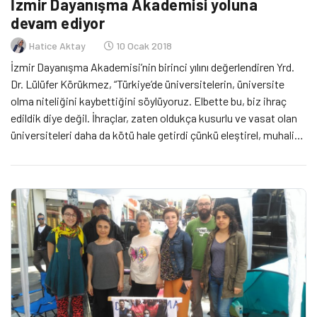
İzmir Dayanışma Akademisi yoluna
devam ediyor
Hatice Aktay
10 Ocak 2018
İzmir Dayanışma Akademisi’nin birinci yılını değerlendiren Yrd.
Dr. Lülüfer Körükmez, “Türkiye’de üniversitelerin, üniversite
olma niteliğini kaybettiğini söylüyoruz. Elbette bu, biz ihraç
edildik diye değil. İhraçlar, zaten oldukça kusurlu ve vasat olan
üniversiteleri daha da kötü hale getirdi çünkü eleştirel, muhalif
söz söyleyen ve/veya eyleyen herkese bir sopa gösterildi. Asıl
darbeyi alan, üniversitelerin asli niteliği olması […]