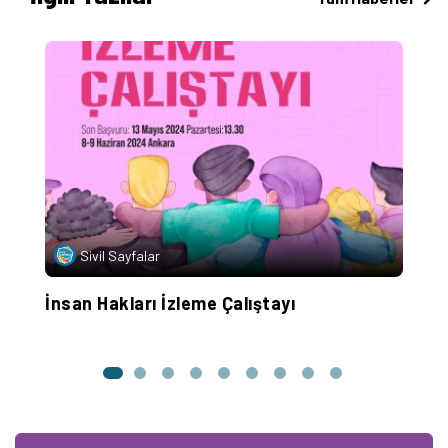
Sivil Sayfalar
İnsan Hakları İzleme Çalıştayı
İ