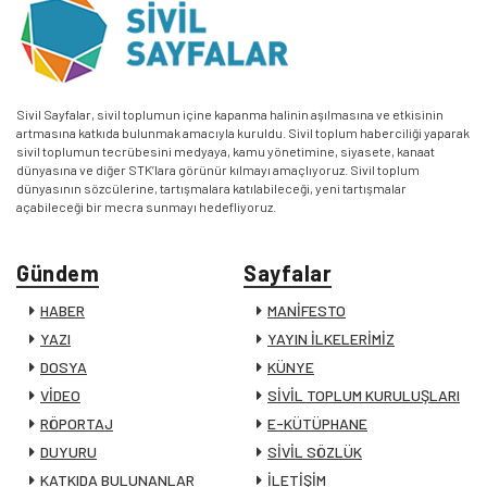
Sivil Sayfalar, sivil toplumun içine kapanma halinin aşılmasına ve etkisinin
artmasına katkıda bulunmak amacıyla kuruldu. Sivil toplum haberciliği yaparak
sivil toplumun tecrübesini medyaya, kamu yönetimine, siyasete, kanaat
dünyasına ve diğer STK’lara görünür kılmayı amaçlıyoruz. Sivil toplum
dünyasının sözcülerine, tartışmalara katılabileceği, yeni tartışmalar
açabileceği bir mecra sunmayı hedefliyoruz.
Gündem
Sayfalar
HABER
MANİFESTO
YAZI
YAYIN İLKELERİMİZ
DOSYA
KÜNYE
VİDEO
SİVİL TOPLUM KURULUŞLARI
RÖPORTAJ
E-KÜTÜPHANE
DUYURU
SİVİL SÖZLÜK
KATKIDA BULUNANLAR
İLETİŞİM