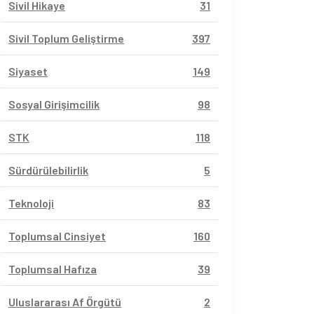
Sivil Hikaye
31
Sivil Toplum Geliştirme
397
Siyaset
149
Sosyal Girişimcilik
98
STK
118
Sürdürülebilirlik
5
Teknoloji
83
Toplumsal Cinsiyet
160
Toplumsal Hafıza
39
Uluslararası Af Örgütü
2