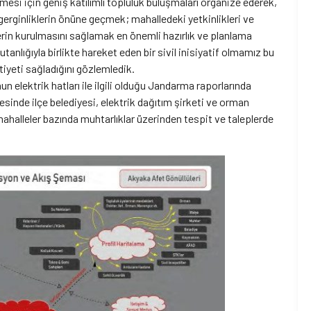
mesi için geniş katılımlı topluluk buluşmaları organize ederek,
 gerginliklerin önüne geçmek; mahalledeki yetkinlikleri ve
erin kurulmasını sağlamak en önemli hazırlık ve planlama
anlığıyla birlikte hareket eden bir sivil inisiyatif olmamız bu
utiyeti sağladığını gözlemledik.
 elektrik hatları ile ilgili olduğu Jandarma raporlarında
sinde ilçe belediyesi, elektrik dağıtım şirketi ve orman
mahalleler bazında muhtarlıklar üzerinden tespit ve taleplerde