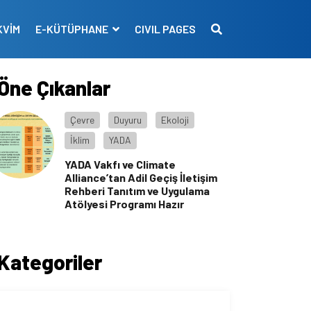
KVİM
E-KÜTÜPHANE
CIVIL PAGES
Öne Çıkanlar
Çevre
Duyuru
Ekoloji
İklim
YADA
YADA Vakfı ve Climate
Alliance’tan Adil Geçiş İletişim
Rehberi Tanıtım ve Uygulama
Atölyesi Programı Hazır
Kategoriler