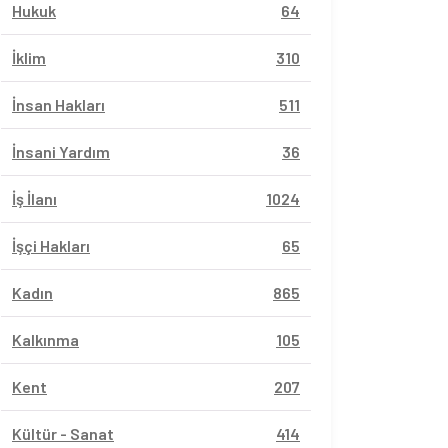
Hukuk
64
İklim
310
İnsan Hakları
511
İnsani Yardım
36
İş İlanı
1024
İşçi Hakları
65
Kadın
865
Kalkınma
105
Kent
207
Kültür - Sanat
414