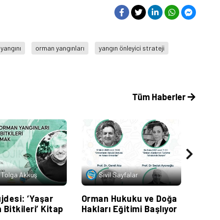
 yangını
orman yangınları
yangın önleyici strateji
Tüm Haberler
 Tolga Akkuş
Sivil Sayfalar
Ya
jdesi: ‘Yaşar
Orman Hukuku ve Doğa
‘Yaba
 Bitkileri’ Kitap
Hakları Eğitimi Başlıyor
Planla