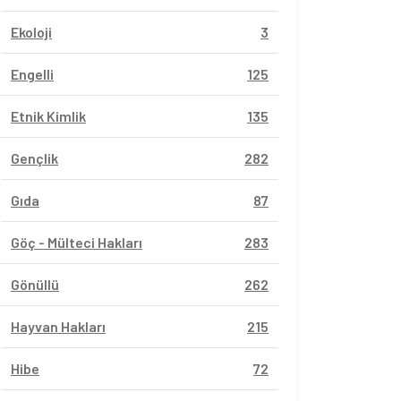
Ekoloji
3
Engelli
125
Etnik Kimlik
135
Gençlik
282
Gıda
87
Göç - Mülteci Hakları
283
Gönüllü
262
Hayvan Hakları
215
Hibe
72