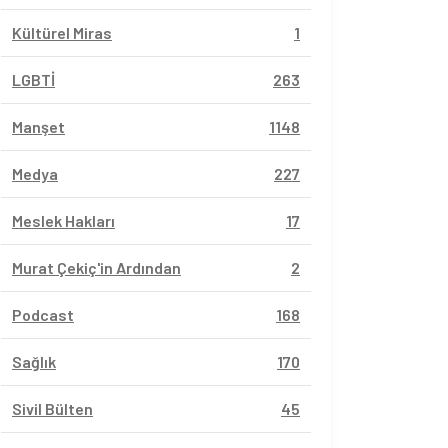
Kültürel Miras
1
LGBTİ
263
Manşet
1148
Medya
227
Meslek Hakları
17
Murat Çekiç'in Ardından
2
Podcast
168
Sağlık
170
Sivil Bülten
45