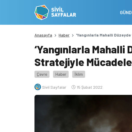
GÜN
Anasayfa
Haber
'Yangınlarla Mahalli Düzeyde 
‘Yangınlarla Mahalli 
Stratejiyle Mücadele
Çevre
Haber
İklim
Sivil Sayfalar
15 Şubat 2022