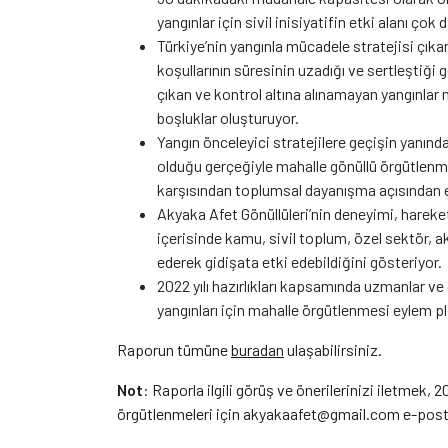
yangınlar için sivil inisiyatifin etki alanı çok d
Türkiye’nin yangınla mücadele stratejisi çık
koşullarının süresinin uzadığı ve sertleştiği 
çıkan ve kontrol altına alınamayan yangınla
boşluklar oluşturuyor.
Yangın önceleyici stratejilere geçişin yanın
olduğu gerçeğiyle mahalle gönüllü örgütlenme
karşısından toplumsal dayanışma açısından e
Akyaka Afet Gönüllüleri’nin deneyimi, hareke
içerisinde kamu, sivil toplum, özel sektör, 
ederek gidişata etki edebildiğini gösteriyor.
2022 yılı hazırlıkları kapsamında uzmanlar ve 
yangınları için mahalle örgütlenmesi eylem pla
Raporun tümüne
buradan
ulaşabilirsiniz.
Not
: Raporla ilgili görüş ve önerilerinizi iletmek,
örgütlenmeleri için akyakaafet@gmail.com e-posta