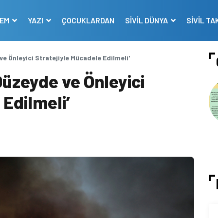
DEM
YAZI
ÇOCUKLARDAN
SİVİL DÜNYA
SİVİL TA
ve Önleyici Stratejiyle Mücadele Edilmeli'
Düzeyde ve Önleyici
 Edilmeli’