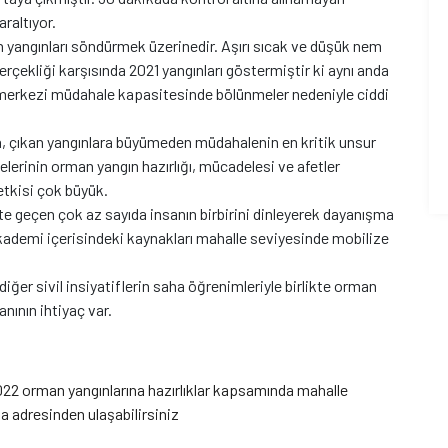
araltıyor.
an yangınları söndürmek üzerinedir. Aşırı sıcak ve düşük nem
gerçekliği karşısında 2021 yangınları göstermiştir ki aynı anda
r merkezi müdahale kapasitesinde bölünmeler nedeniyle ciddi
da, çıkan yangınlara büyümeden müdahalenin en kritik unsur
lerinin orman yangın hazırlığı, mücadelesi ve afetler
tkisi çok büyük.
te geçen çok az sayıda insanın birbirini dinleyerek dayanışma
akademi içerisindeki kaynakları mahalle seviyesinde mobilize
diğer sivil insiyatiflerin saha öğrenimleriyle birlikte orman
nının ihtiyaç var.
 2022 orman yangınlarına hazırlıklar kapsamında mahalle
 adresinden ulaşabilirsiniz