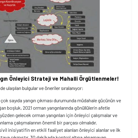
ın Önleyici Strateji ve Mahalli Örgütlenmeler!
laşılan bulgular ve öneriler sıralanıyor:
nde çok sayıda yangın çıkması durumunda müdahale gücünün ve
n boşluk, 2021 orman yangınlarında gönüllülerin afetle
yüzden gelecek orman yangınları için önleyici çalışmalar ve
ama çalışmalarının önemli bir parçası olmalıdır.
l inisiyatifin en etkili faaliyet alanları önleyici alanlar ve ilk
taya çıkmıştır. 30 dakikada kontrol altına alınamayan