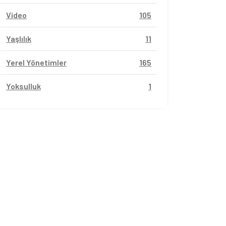
Video
105
Yaşlılık
11
Yerel Yönetimler
165
Yoksulluk
1