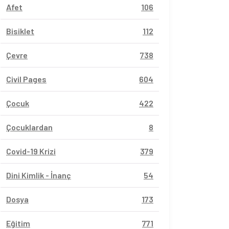
Afet
106
Bisiklet
112
Çevre
738
Civil Pages
604
Çocuk
422
Çocuklardan
8
Covid-19 Krizi
379
Dini Kimlik - İnanç
54
Dosya
173
Eğitim
771