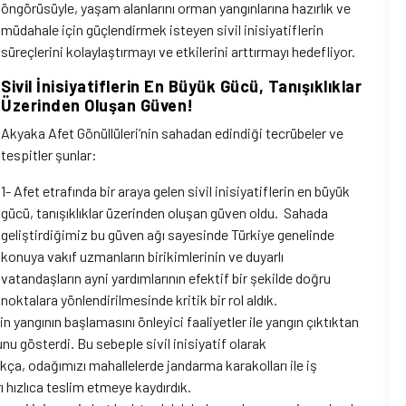
öngörüsüyle, yaşam alanlarını orman yangınlarına hazırlık ve
müdahale için güçlendirmek isteyen sivil inisiyatiflerin
süreçlerini kolaylaştırmayı ve etkilerini arttırmayı hedefliyor.
Sivil İnisiyatiflerin En Büyük Gücü, Tanışıklıklar
Üzerinden Oluşan Güven!
Akyaka Afet Gönüllüleri’nin sahadan edindiği tecrübeler ve
tespitler şunlar:
1- Afet etrafında bir araya gelen sivil inisiyatiflerin en büyük
gücü, tanışıklıklar üzerinden oluşan güven oldu. Sahada
geliştirdiğimiz bu güven ağı sayesinde Türkiye genelinde
konuya vakıf uzmanların birikimlerinin ve duyarlı
vatandaşların ayni yardımlarının efektif bir şekilde doğru
noktalara yönlendirilmesinde kritik bir rol aldık.
yangının başlamasını önleyici faaliyetler ile yangın çıktıktan
nu gösterdi. Bu sebeple sivil inisiyatif olarak
a, odağımızı mahallelerde jandarma karakolları ile iş
 hızlıca teslim etmeye kaydırdık.