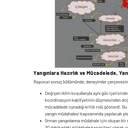
Yangınlara Hazırlık ve Mücadelede, Yang
Raporun sonuç bölümünde, deneyimler çerçevesinde u
Değişen iklim koşullarıyla aynı gün içerisi
koordinasyon kabiliyetinin düşmesinden doğa
mücadelede oynadığı kritik rolü gösterdi. Bu 
yangın müdahalesi kapsamında yapılacak planl
Orman yangınlarına müdahale için oluşan bir sivi
30 dakikadaki müdahale kapasitesi olarak or