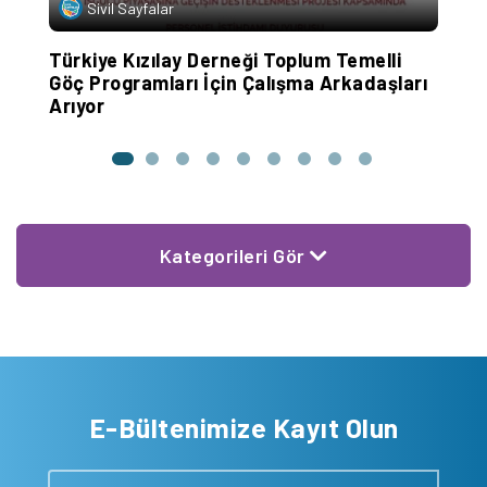
Sivil Sayfalar
Türkiye Kızılay Derneği Toplum Temelli
K
Göç Programları İçin Çalışma Arkadaşları
Arıyor
Kategorileri Gör
E-Bültenimize Kayıt Olun