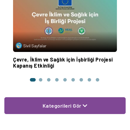
Sivil Sayfalar
Çevre, İklim ve Sağlık için İşbirliği Projesi
H
Kapanış Etkinliği
R
Kategorileri Gör