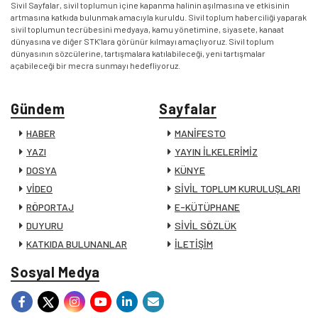
Sivil Sayfalar, sivil toplumun içine kapanma halinin aşılmasına ve etkisinin
artmasına katkıda bulunmak amacıyla kuruldu. Sivil toplum haberciliği yaparak
sivil toplumun tecrübesini medyaya, kamu yönetimine, siyasete, kanaat
dünyasına ve diğer STK’lara görünür kılmayı amaçlıyoruz. Sivil toplum
dünyasının sözcülerine, tartışmalara katılabileceği, yeni tartışmalar
açabileceği bir mecra sunmayı hedefliyoruz.
Gündem
Sayfalar
HABER
MANİFESTO
YAZI
YAYIN İLKELERİMİZ
DOSYA
KÜNYE
VİDEO
SİVİL TOPLUM KURULUŞLARI
RÖPORTAJ
E-KÜTÜPHANE
DUYURU
SİVİL SÖZLÜK
KATKIDA BULUNANLAR
İLETİŞİM
Sosyal Medya