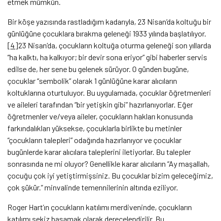
etmek mümkün.
Bir köşe yazısında rastladığım kadarıyla, 23 Nisan’da koltuğu bir
günlüğüne çocuklara bırakma geleneği 1933 yılında başlatılıyor.
[4]
23 Nisan’da, çocukların koltuğa oturma geleneği son yıllarda
“ha kalktı, ha kalkıyor; bir devir sona eriyor” gibi haberler servis
edilse de, her sene bu gelenek sürüyor. O günden bugüne,
çocuklar “sembolik” olarak 1 günlüğüne karar alıcıların
koltuklarına oturtuluyor. Bu uygulamada, çocuklar öğretmenleri
ve aileleri tarafından “bir yetişkin gibi” hazırlanıyorlar. Eğer
öğretmenler ve/veya aileler, çocukların hakları konusunda
farkındalıkları yüksekse, çocuklarla birlikte bu metinler
“çocukların talepleri” odağında hazırlanıyor ve çocuklar
bugünlerde karar alıcılara taleplerini iletiyorlar. Bu talepler
sonrasında ne mi oluyor? Genellikle karar alıcıların “Ay maşallah,
çocuğu çok iyi yetiştirmişsiniz. Bu çocuklar bizim geleceğimiz,
çok şükür.” minvalinde temennilerinin altında eziliyor.
Roger Hart’ın çocukların katılımı merdiveninde, çocukların
katılımı sekiz basamak olarak derecelendirilir. Bu