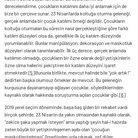
derecelendirme, çocukların katılımını daha iyi anlamak için de
bize bir çerçeve sunar. 23 Nisan’larda koltuğa oturma geleneği,
gerçek anlamda bir çocuk katılımı örneği değildir. Çocukların
koltuğa oturmaları bu sürecin nasıl gerçekleştiğine göre farklı
katılım düzeyleri olsa da, genellikle ilk üç katılım düzeyinde
yorumlanabilir. Bunlar manipülasyon, dekorasyon ve maskotluk
düzeyleri olarak tanımlanabilir. İlk üç derece, gerçek anlamda
katılımın olmadığı, çocukların bir özne olarak değil yetişkinlerin
özne olma hallerini pekiştiren bir katılım düzeyini işaret
etmektedir.
[5]
Bununla birlikte, mevcut halinde bile “yok artık!”
dedirten başka olumsuz örnekler de mevcut. Bu geleneğin
kurgusuna dayanamayıp ağlayan çocuklar, söylediklerinden
kaynaklı olarak hakkında soruşturma açılan çocuklar gibi.
[6]
2019 yerel seçim döneminde, başa baş giden bir rekabet vardı
birçok şehirde. 23 Nisan’ın da yakın olmasından kaynaklı olarak,
“zekice şaka yapmak isteyen” ama yaptığı şeyin hal-i hazırda
zaten büyük bir yetişkin/egemen ayıbı olan “çocuğun
maskotlaştırılması” örneğinden yola çıkarak, sırf diğer