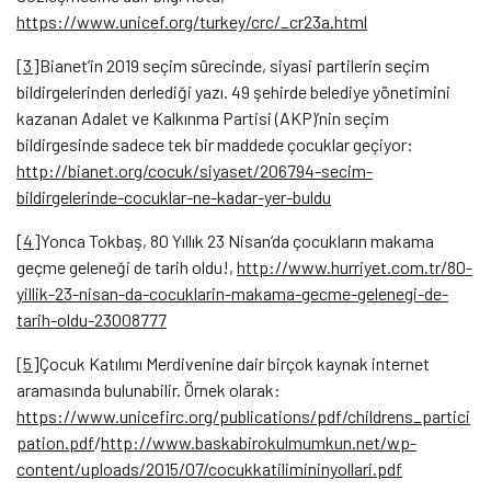
https://www.unicef.org/turkey/crc/_cr23a.html
[3]
Bianet’in 2019 seçim sürecinde, siyasi partilerin seçim
bildirgelerinden derlediği yazı. 49 şehirde belediye yönetimini
kazanan Adalet ve Kalkınma Partisi (AKP)’nin seçim
bildirgesinde sadece tek bir maddede çocuklar geçiyor:
http://bianet.org/cocuk/siyaset/206794-secim-
bildirgelerinde-cocuklar-ne-kadar-yer-buldu
[4]
Yonca Tokbaş, 80 Yıllık 23 Nisan’da çocukların makama
geçme geleneği de tarih oldu!,
http://www.hurriyet.com.tr/80-
yillik-23-nisan-da-cocuklarin-makama-gecme-gelenegi-de-
tarih-oldu-23008777
[5]
Çocuk Katılımı Merdivenine dair birçok kaynak internet
aramasında bulunabilir. Örnek olarak:
https://www.unicefirc.org/publications/pdf/childrens_partici
pation.pdf
/
http://www.baskabirokulmumkun.net/wp-
content/uploads/2015/07/cocukkatilimininyollari.pdf