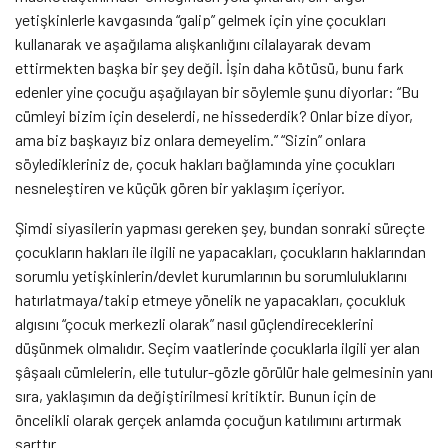
yetişkinlerle kavgasında “galip” gelmek için yine çocukları
kullanarak ve aşağılama alışkanlığını cilalayarak devam
ettirmekten başka bir şey değil. İşin daha kötüsü, bunu fark
edenler yine çocuğu aşağılayan bir söylemle şunu diyorlar: “Bu
cümleyi bizim için deselerdi, ne hissederdik? Onlar bize diyor,
ama biz başkayız biz onlara demeyelim.” “Sizin” onlara
söyledikleriniz de, çocuk hakları bağlamında yine çocukları
nesneleştiren ve küçük gören bir yaklaşım içeriyor.
Şimdi siyasilerin yapması gereken şey, bundan sonraki süreçte
çocukların hakları ile ilgili ne yapacakları, çocukların haklarından
sorumlu yetişkinlerin/devlet kurumlarının bu sorumluluklarını
hatırlatmaya/takip etmeye yönelik ne yapacakları, çocukluk
algısını “çocuk
merkezli olarak” nasıl güçlendireceklerini
düşünmek olmalıdır. Seçim vaatlerinde çocuklarla ilgili yer alan
şâşaalı cümlelerin, elle tutulur-gözle görülür hale gelmesinin yanı
sıra, yaklaşımın da değiştirilmesi kritiktir. Bunun için de
öncelikli olarak gerçek anlamda çocuğun katılımını artırmak
şarttır.