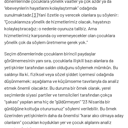
dönemlerinde çocuklara yönelik vaatler ya çok azdır ya da
“ebeveynlerin hayatlarını kolaylaştırmak” odağında
sunulmaktadır.
[3]
Yani özetle oy verecek olanlara şu söylenir:
“Çocuklarınıza yönelik de hizmetlerimiz olacak, hayatınızı
kolaylaştıracağız; o nedenle oyunuza talibiz. Ama
hizmetlerimiz karşısında oy veremeyecekler olan çocuklara
yönelik çok da söylem üretmeme gerek yok.”
Seçim dönemlerinde çocukların birincil paydaşlar
görülmemesinin yanı sıra, çocuklarla ilişkili bazı alanlara da
yetişkinler tarafından saldırı olduğunu söylemek mümkün. Bu
saldırıyı illa ki, fiziksel veya sözel şiddet içermesi odağında
düşünmemek; aşağılama ve küçümseme tavırlarıyla da analiz
etmek önemli olacaktır. Bu duruma bir örnek olarak, yerel
seçimlerde siyasi partiler ve temsilcileri tarafından çokça
“şakası” yapılan ama hiç de “güldürmeyen” “23 Nisan’da bir
günlüğüne koltuğa oturursunuz” söylemi verilebilir. Bu örnek
üzerinden yetişkinlerin daha da önemlisi “karar alıcı olmaya aday
olanların” çocukları koydukları yer ve çocuk algılarını analiz