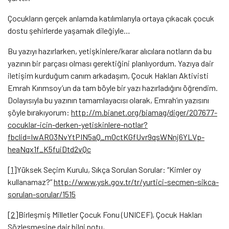
Çocukların gerçek anlamda katılımlarıyla ortaya çıkacak çocuk
dostu şehirlerde yaşamak dileğiyle…
Bu yazıyı hazırlarken, yetişkinlere/karar alıcılara notların da bu
yazının bir parçası olması gerektiğini planlıyordum. Yazıya dair
iletişim kurduğum canım arkadaşım, Çocuk Hakları Aktivisti
Emrah Kırımsoy’un da tam böyle bir yazı hazırladığını öğrendim.
Dolayısıyla bu yazının tamamlayacısı olarak, Emrah’ın yazısını
şöyle bırakıyorum:
http://m.bianet.org/biamag/diger/207677-
cocuklar-icin-derken-yetiskinlere-notlar?
fbclid=IwAR03NvYtPIN5aQ_mOctKGfUvr9qsWNnj6YLVp-
heaNqx1f_K5fuiDtd2vQc
[1]
Yüksek Seçim Kurulu, Sıkça Sorulan Sorular: “Kimler oy
kullanamaz?”
http://www.ysk.gov.tr/tr/yurtici-secmen-sikca-
sorulan-sorular/1515
[2]
Birleşmiş Milletler Çocuk Fonu (UNICEF), Çocuk Hakları
Sözleşmesine dair bilgi notu,