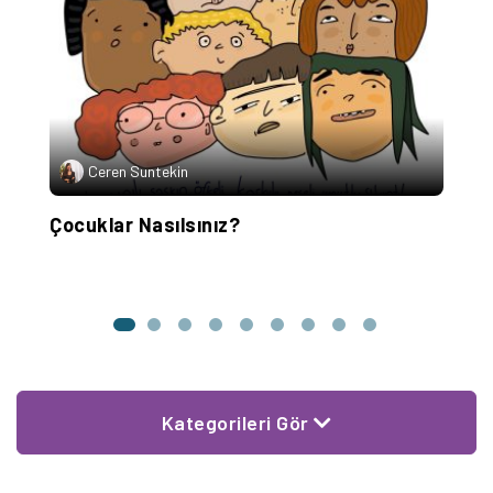
Ceren Suntekin
Çocuklar Nasılsınız?
Ç
S
Kategorileri Gör