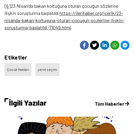
[6]
23 Nisan’da bakan koltuğuna oturan çocuğun sözlerine
ilişkin soruşturma başlatıldı
https://ilerihaber.org/icerik/23-
nisanda-bakan-koltuguna-oturan-cocugun-sozlerine-iliskin-
sorusturma-baslatildi-71049.html
Etiketler
Çocuk Hakları
yerel seçim
İlgili Yazılar
Tüm Haberler