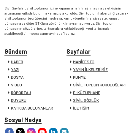
Sivil Sayfalar, sivil toplumun içine kapanma halinin aşılmasına ve etkisinin
artmasına katkıda bulunmak amacıyla kuruldu. Sivil toplum haberciliği yaparak
sivil toplumun tecrübesini medyaya, kamu yönetimine, siyasete, kanaat
dünyasına ve diğer STK’lara görünür kılmayı amaçlıyoruz. Sivil toplum
dünyasının sözcülerine, tartışmalara katılabileceği, yeni tartışmalar
açabileceği bir mecra sunmayı hedefliyoruz.
Gündem
Sayfalar
HABER
MANİFESTO
YAZI
YAYIN İLKELERİMİZ
DOSYA
KÜNYE
VİDEO
SİVİL TOPLUM KURULUŞLARI
RÖPORTAJ
E-KÜTÜPHANE
DUYURU
SİVİL SÖZLÜK
KATKIDA BULUNANLAR
İLETİŞİM
Sosyal Medya