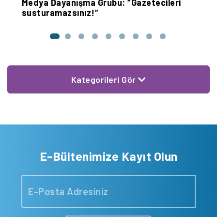
Medya Dayanışma Grubu: “Gazetecileri
H
susturamazsınız!”
H
Kategorileri Gör
E-Bültenimize Kayıt Olun