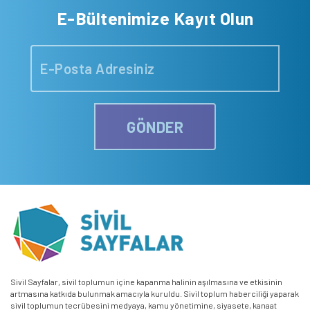
E-Bültenimize Kayıt Olun
GÖNDER
Sivil Sayfalar, sivil toplumun içine kapanma halinin aşılmasına ve etkisinin
artmasına katkıda bulunmak amacıyla kuruldu. Sivil toplum haberciliği yaparak
sivil toplumun tecrübesini medyaya, kamu yönetimine, siyasete, kanaat