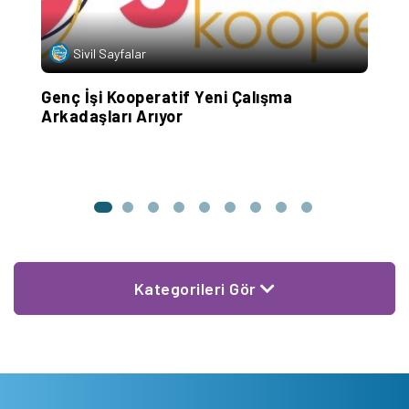
Sivil Sayfalar
Genç İşi Kooperatif Yeni Çalışma
G
Arkadaşları Arıyor
Kategorileri Gör