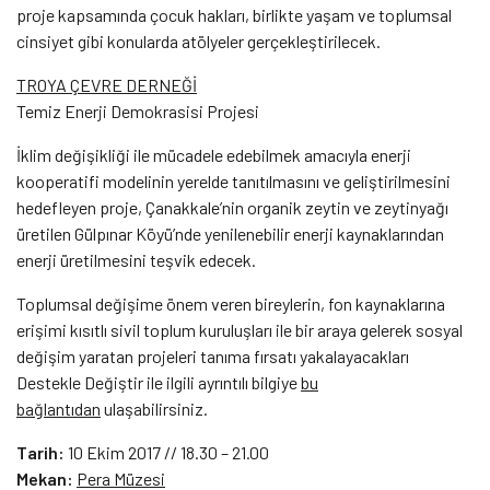
proje kapsamında çocuk hakları, birlikte yaşam ve toplumsal
cinsiyet gibi konularda atölyeler gerçekleştirilecek.
TROYA ÇEVRE DERNEĞİ
Temiz Enerji Demokrasisi Projesi
İklim değişikliği ile mücadele edebilmek amacıyla enerji
kooperatifi modelinin yerelde tanıtılmasını ve geliştirilmesini
hedefleyen proje, Çanakkale’nin organik zeytin ve zeytinyağı
üretilen Gülpınar Köyü’nde yenilenebilir enerji kaynaklarından
enerji üretilmesini teşvik edecek.
Toplumsal değişime önem veren bireylerin, fon kaynaklarına
erişimi kısıtlı sivil toplum kuruluşları ile bir araya gelerek sosyal
değişim yaratan projeleri tanıma fırsatı yakalayacakları
Destekle Değiştir ile ilgili ayrıntılı bilgiye
bu
bağlantıdan
ulaşabilirsiniz.
Tarih:
10 Ekim 2017 // 18.30 – 21.00
Mekan:
Pera Müzesi