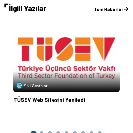
İlgili Yazılar
Tüm Haberler
Sivil Sayfalar
TÜSEV Web Sitesini Yeniledi
“
Ö
H