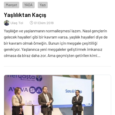
Manşet
YADA
Yazı
Yaşlılıktan Kaçış
Ulaş Tol
01 Ekim 2019
Yaşlılığın ve yaşlanmanın normalleşmesi lazım. Nasıl gençlerin
gelecek hayalleri gibi bir kavram varsa, yaşlılık hayalleri diye de
bir kavram olmalı örneğin. Bunun için meşgale çeşitliliği
gerekiyor. Yaşlanınca yeni meşgaleler geliştirmek imkansız
olmasa da biraz daha zor. Ama geçmişten getirilen kimi
meşgalelere yaş aldıkça daha fazla zaman ayırmak ve bunlarla
ilgili kendini geliştirmek daha olası.