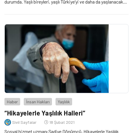
durumda. Yaşlı bireyleri, yaşlı Türkiye’yi ve daha da yaşlanacak
olan Türkiye’yi reddetmeden sosyal, kültürel, ekonomik ve
politik alanlardaki kapsayıcı ve sürdürülebilir mekanizmalar
evvela bugünün yaşlıları için hızlı bir şekilde hayata geçirilmelidir.
Haber
İnsan Hakları
Yaşlılık
“Hikayelerle Yaşlılık Halleri”
Sivil Sayfalar
18 Şubat 2021
Sosyal hizmet uzmanı Şadiye Dönümcü, Hikayelerle Yaşlılık