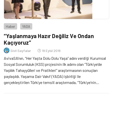
Haber
YADA
“Yaşlanmaya Hazır Değiliz Ve Ondan
Kaçıyoruz”
Sivil Sayfalar
19 Eylül 2019
AvivaSA’nın, “Her Yaşta Dolu Dolu Yaşa” adını verdiği Kurumsal
Sosyal Sorumluluk (KSS) projesinin ilk adımı olan “Türkiye’de
Yaşlılık Tahayyülleri ve Pratikleri” araştırmasının sonuçları
paylaşıldı. Yaşama Dair Vakıf (YADA) işbirliği ile
gerçekleştirilen Türkiye temsili araştırmada, “Türkiye’nin
yaşlanmaya hazır olmadığı” ve “Oldukça negatif bir yaşlılık ve
yaşlı algısına sahip olunduğu” sonuçları dikkat çekti. “Her Yaşta
Dolu Dolu Yaşa” KSS projesinin; yine aynı isimde bir portalının
hayata geçirildiği vurgulandı.