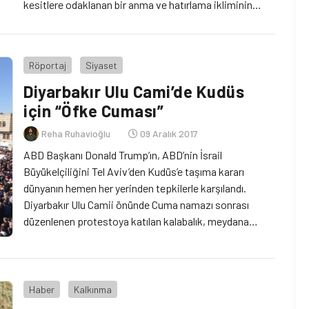
kesitlere odaklanan bir anma ve hatırlama ikliminin
oluşmasına vesile oldu. Bu sivil toplum aktörlerinin her
bir projesi veya benzer projelere sağladığı destek, tekçi
anlatıya meydan okuyan karşı-hafızaya yeni bir […]
Röportaj
Siyaset
Diyarbakır Ulu Cami’de Kudüs
için “Öfke Cuması”
Reha Ruhavioğlu
09 Aralık 2017
ABD Başkanı Donald Trump’ın, ABD’nin İsrail
Büyükelçiliğini Tel Aviv’den Kudüs’e taşıma kararı
dünyanın hemen her yerinden tepkilerle karşılandı.
Diyarbakır Ulu Camii önünde Cuma namazı sonrası
düzenlenen protestoya katılan kalabalık, meydana
sığmadı. Eylemde açılan pankart ve atılan sloganlar,
Trump ve İsrail yönetimine karşı öfke doluydu.
Haber
Kalkınma