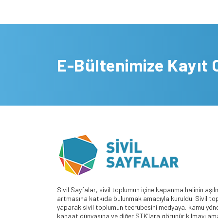
E-Bültenimize Kayıt 
Sivil Sayfalar, sivil toplumun içine kapanma halinin aşıl
artmasına katkıda bulunmak amacıyla kuruldu. Sivil top
yaparak sivil toplumun tecrübesini medyaya, kamu yöne
kanaat dünyasına ve diğer STK’lara görünür kılmayı amaç