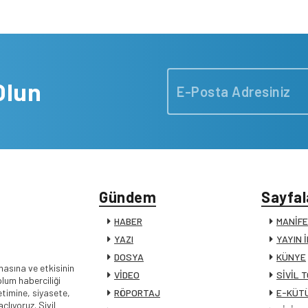
Olun
Gündem
Sayfal
HABER
MANİF
YAZI
YAYIN 
DOSYA
KÜNYE
masına ve etkisinin
VİDEO
SİVİL 
lum haberciliği
timine, siyasete,
RÖPORTAJ
E-KÜT
lıyoruz. Sivil