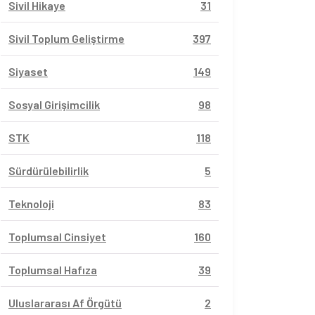
Sivil Hikaye
31
Sivil Toplum Geliştirme
397
Siyaset
149
Sosyal Girişimcilik
98
STK
118
Sürdürülebilirlik
5
Teknoloji
83
Toplumsal Cinsiyet
160
Toplumsal Hafıza
39
Uluslararası Af Örgütü
2