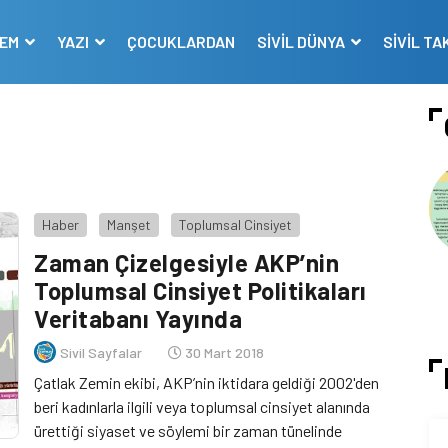
DEM
YAZI
ÇOCUKLARDAN
SİVİL DÜNYA
SİVİL TA
Haber
Manşet
Toplumsal Cinsiyet
Zaman Çizelgesiyle AKP’nin
Toplumsal Cinsiyet Politikaları
Veritabanı Yayında
Sivil Sayfalar
30 Mart 2018
Çatlak Zemin ekibi, AKP’nin iktidara geldiği 2002'den
beri kadınlarla ilgili veya toplumsal cinsiyet alanında
ürettiği siyaset ve söylemi bir zaman tünelinde