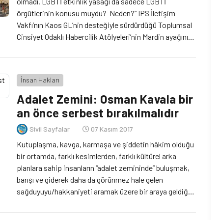
olmadı. LGBTİ etkinlik yasağı da sadece LGBTİ
örgütlerinin konusu muydu? Neden?” IPS İletişim
Vakfı’nın Kaos GL’nin desteğiyle sürdürdüğü Toplumsal
Cinsiyet Odaklı Habercilik Atölyeleri’nin Mardin ayağını
neden yapamadık? Aynı günlerde Ankara Valiliği’nin
LGBTİ Film Günleri ve LGBTİ etkinliklerini yasakladı.* 18
Kasım, Cumartesi günü, IPS İletişim Vakfı olarak KAOS
İnsan Hakları
GL desteğiyle […]
Adalet Zemini: Osman Kavala bir
an önce serbest bırakılmalıdır
Sivil Sayfalar
07 Kasım 2017
Kutuplaşma, kavga, karmaşa ve şiddetin hâkim olduğu
bir ortamda, farklı kesimlerden, farklı kültürel arka
planlara sahip insanların “adalet zemininde” buluşmak,
barışı ve giderek daha da görünmez hale gelen
sağduyuyu/hakkaniyeti aramak üzere bir araya geldiği
bir platform olan Adalet Zemini, tutuklanan iş insanı ve
insan hakları savunucu Osman Kavala hakkında yazılı bir