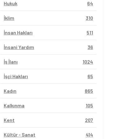
Hukuk
64
İklim
310
İnsan Hakları
511
İnsani Yardım
36
İş İlanı
1024
İşçi Hakları
65
Kadın
865
Kalkınma
105
Kent
207
Kültür - Sanat
414