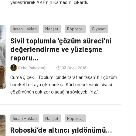
yerleştirerek AKP’nin Karnesi’ni çıkardı.
İnsan Hakları
Manşet
Röportaj
Siyaset
Sivil toplumla ‘çözüm süreci’ni
değerlendirme ve yüzleşme
raporu…
Reha Ruhavioğlu
03 Ocak 2018
Cuma Çiçek: ‘Toplum içinde tarafları “aşan” bir çözüm
hareketi ortaya çıkmadıkça Kürt meselesinin siyasi
çözümünün çok zor olacağını söyleyebiliriz.’
İnsan Hakları
Manşet
Röportaj
Roboskî’de altıncı yıldönümü…