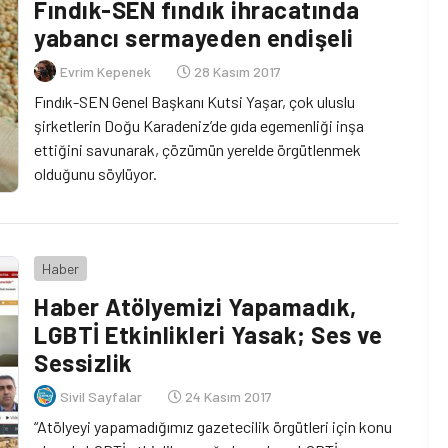
Fındık-SEN fındık ihracatında
yabancı sermayeden endişeli
Evrim Kepenek
28 Kasım 2017
Fındık-SEN Genel Başkanı Kutsi Yaşar, çok uluslu
şirketlerin Doğu Karadeniz’de gıda egemenliği inşa
ettiğini savunarak, çözümün yerelde örgütlenmek
olduğunu söylüyor.
Haber
Haber Atölyemizi Yapamadık,
LGBTİ Etkinlikleri Yasak; Ses ve
Sessizlik
Sivil Sayfalar
24 Kasım 2017
“Atölyeyi yapamadığımız gazetecilik örgütleri için konu