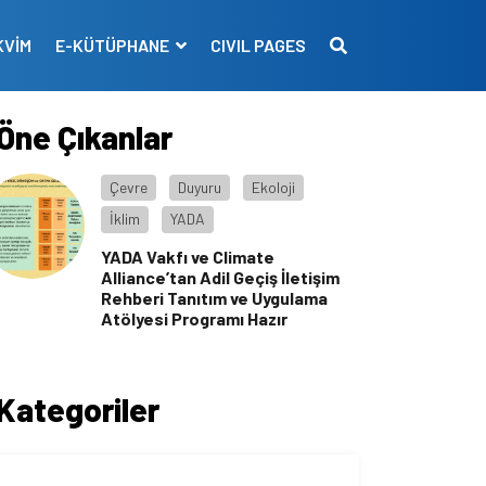
KVİM
E-KÜTÜPHANE
CIVIL PAGES
Öne Çıkanlar
Çevre
Duyuru
Ekoloji
İklim
YADA
YADA Vakfı ve Climate
Alliance’tan Adil Geçiş İletişim
Rehberi Tanıtım ve Uygulama
Atölyesi Programı Hazır
Kategoriler