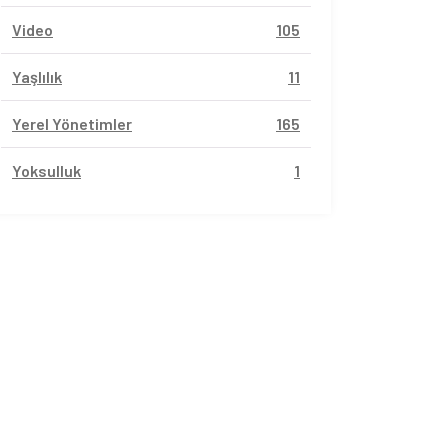
Video
105
Yaşlılık
11
Yerel Yönetimler
165
Yoksulluk
1