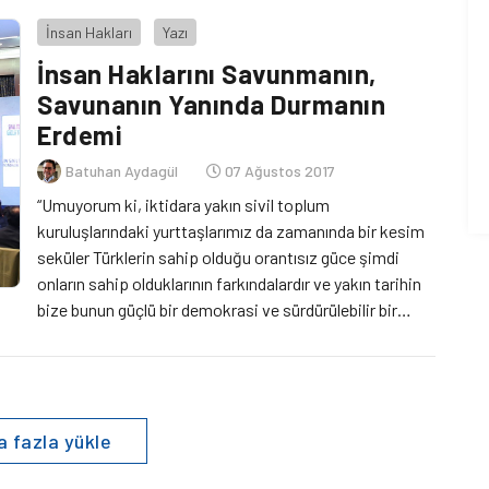
basın açıklaması yayımladı. Adalet […]
İnsan Hakları
Yazı
İnsan Haklarını Savunmanın,
Savunanın Yanında Durmanın
Erdemi
Batuhan Aydagül
07 Ağustos 2017
“Umuyorum ki, iktidara yakın sivil toplum
kuruluşlarındaki yurttaşlarımız da zamanında bir kesim
seküler Türklerin sahip olduğu orantısız güce şimdi
onların sahip olduklarının farkındalardır ve yakın tarihin
bize bunun güçlü bir demokrasi ve sürdürülebilir bir
rejim adına sağlıklı olmadığını öğrettiğini hatırlıyorlardır”
“İnsanlık tüm ulusların üstündedir.” Bu yazı İstanbul’un
iyi okullarından birinde büyük bir duvar görseli olarak
[…]
 fazla yükle