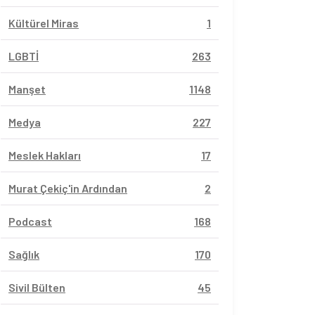
Kültürel Miras
1
LGBTİ
263
Manşet
1148
Medya
227
Meslek Hakları
17
Murat Çekiç'in Ardından
2
Podcast
168
Sağlık
170
Sivil Bülten
45