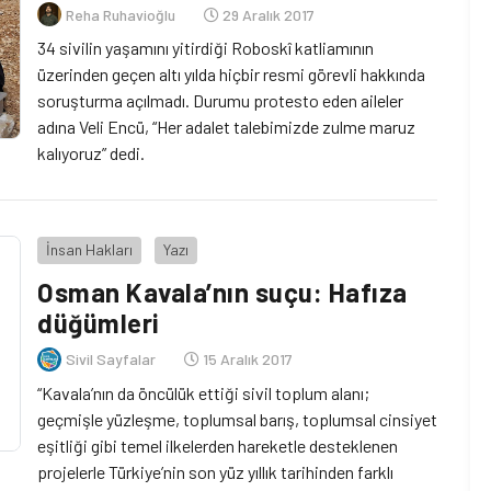
Reha Ruhavioğlu
29 Aralık 2017
34 sivilin yaşamını yitirdiği Roboskî katliamının
üzerinden geçen altı yılda hiçbir resmi görevli hakkında
soruşturma açılmadı. Durumu protesto eden aileler
adına Veli Encü, “Her adalet talebimizde zulme maruz
kalıyoruz” dedi.
İnsan Hakları
Yazı
Osman Kavala’nın suçu: Hafıza
düğümleri
Sivil Sayfalar
15 Aralık 2017
“Kavala’nın da öncülük ettiği sivil toplum alanı;
geçmişle yüzleşme, toplumsal barış, toplumsal cinsiyet
eşitliği gibi temel ilkelerden hareketle desteklenen
projelerle Türkiye’nin son yüz yıllık tarihinden farklı