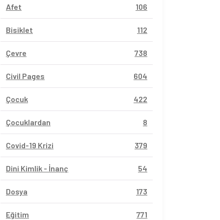
Afet
106
Bisiklet
112
Çevre
738
Civil Pages
604
Çocuk
422
Çocuklardan
8
Covid-19 Krizi
379
Dini Kimlik - İnanç
54
Dosya
173
Eğitim
771