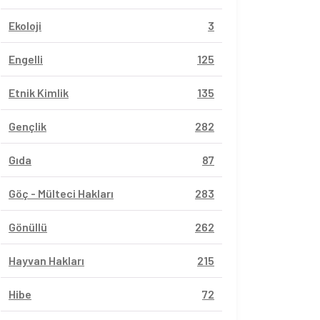
Ekoloji
3
Engelli
125
Etnik Kimlik
135
Gençlik
282
Gıda
87
Göç - Mülteci Hakları
283
Gönüllü
262
Hayvan Hakları
215
Hibe
72