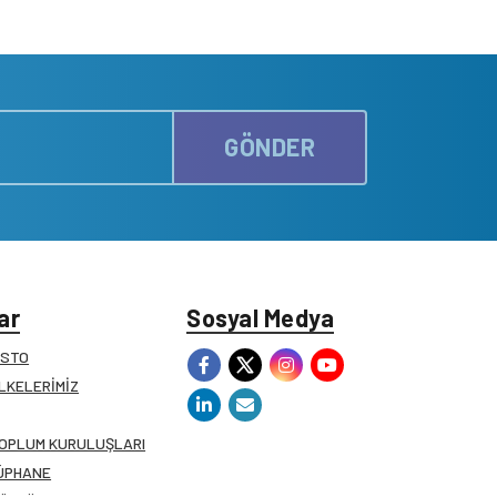
GÖNDER
ar
Sosyal Medya
ESTO
İLKELERİMİZ
TOPLUM KURULUŞLARI
ÜPHANE