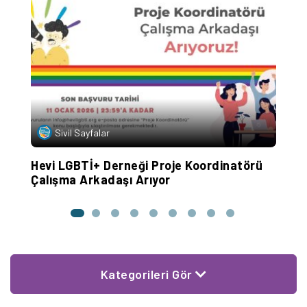
Sivil Sayfalar
je
Hevi LGBTİ+ Derneği Proje Koordinatörü
İ
Çalışma Arkadaşı Arıyor
K
Kategorileri Gör