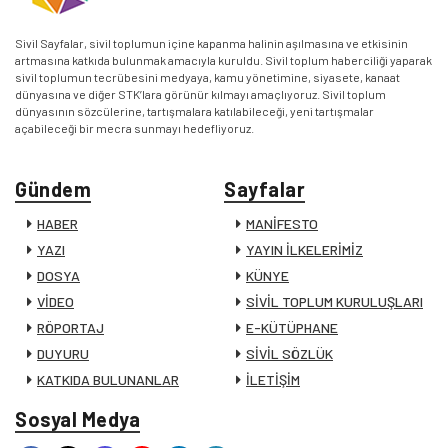
Sivil Sayfalar, sivil toplumun içine kapanma halinin aşılmasına ve etkisinin
artmasına katkıda bulunmak amacıyla kuruldu. Sivil toplum haberciliği yaparak
sivil toplumun tecrübesini medyaya, kamu yönetimine, siyasete, kanaat
dünyasına ve diğer STK’lara görünür kılmayı amaçlıyoruz. Sivil toplum
dünyasının sözcülerine, tartışmalara katılabileceği, yeni tartışmalar
açabileceği bir mecra sunmayı hedefliyoruz.
Gündem
Sayfalar
HABER
MANİFESTO
YAZI
YAYIN İLKELERİMİZ
DOSYA
KÜNYE
VİDEO
SİVİL TOPLUM KURULUŞLARI
RÖPORTAJ
E-KÜTÜPHANE
DUYURU
SİVİL SÖZLÜK
KATKIDA BULUNANLAR
İLETİŞİM
Sosyal Medya