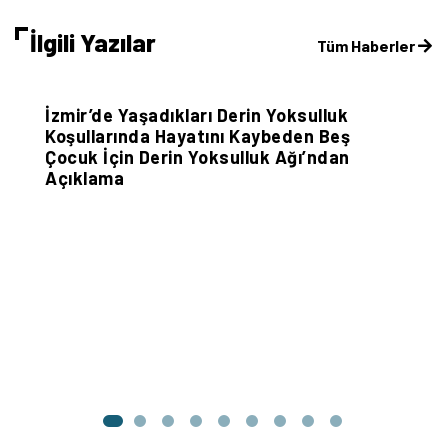
İlgili Yazılar
Tüm Haberler
Sivil Sayfalar
İzmir’de Yaşadıkları Derin Yoksulluk
Koşullarında Hayatını Kaybeden Beş
Çocuk İçin Derin Yoksulluk Ağı’ndan
Açıklama
D
li
K