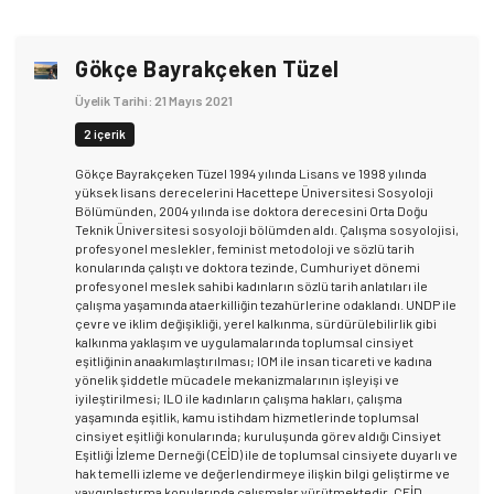
Gökçe Bayrakçeken Tüzel
Üyelik Tarihi: 21 Mayıs 2021
2 içerik
Gökçe Bayrakçeken Tüzel 1994 yılında Lisans ve 1998 yılında
yüksek lisans derecelerini Hacettepe Üniversitesi Sosyoloji
Bölümünden, 2004 yılında ise doktora derecesini Orta Doğu
Teknik Üniversitesi sosyoloji bölümden aldı. Çalışma sosyolojisi,
profesyonel meslekler, feminist metodoloji ve sözlü tarih
konularında çalıştı ve doktora tezinde, Cumhuriyet dönemi
profesyonel meslek sahibi kadınların sözlü tarih anlatıları ile
çalışma yaşamında ataerkilliğin tezahürlerine odaklandı. UNDP ile
çevre ve iklim değişikliği, yerel kalkınma, sürdürülebilirlik gibi
kalkınma yaklaşım ve uygulamalarında toplumsal cinsiyet
eşitliğinin anaakımlaştırılması; IOM ile insan ticareti ve kadına
yönelik şiddetle mücadele mekanizmalarının işleyişi ve
iyileştirilmesi; ILO ile kadınların çalışma hakları, çalışma
yaşamında eşitlik, kamu istihdam hizmetlerinde toplumsal
cinsiyet eşitliği konularında; kuruluşunda görev aldığı Cinsiyet
Eşitliği İzleme Derneği (CEİD) ile de toplumsal cinsiyete duyarlı ve
hak temelli izleme ve değerlendirmeye ilişkin bilgi geliştirme ve
yaygınlaştırma konularında çalışmalar yürütmektedir. CEİD,