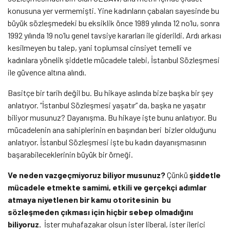
konusuna yer vermemişti. Yine kadınların çabaları sayesinde bu
büyük sözleşmedeki bu eksiklik önce 1989 yılında 12 no’lu, sonra
1992 yılında 19 no’lu genel tavsiye kararları ile giderildi. Ardı arkası
kesilmeyen bu talep, yani toplumsal cinsiyet temelli ve
kadınlara yönelik şiddetle mücadele talebi, İstanbul Sözleşmesi
ile güvence altına alındı.
Basitçe bir tarih değil bu. Bu hikaye aslında bize başka bir şey
anlatıyor.
“İstanbul Sözleşmesi yaşatır” da, başka ne yaşatır
biliyor musunuz?
Dayanışma.
Bu hikaye işte bunu anlatıyor. Bu
mücadelenin ana sahiplerinin en başından beri bizler olduğunu
anlatıyor.
İstanbul Sözleşmesi işte bu kadın dayanışmasının
başarabileceklerinin büyük bir örneği.
Ve neden vazgeçmiyoruz biliyor musunuz?
Çünkü
şiddetle
mücadele etmekte samimi, etkili ve gerçekçi adımlar
atmaya niyetlenen bir kamu otoritesinin bu
sözleşmeden çıkması için hiçbir sebep olmadığını
biliyoruz.
İster muhafazakar olsun ister liberal, ister ilerici