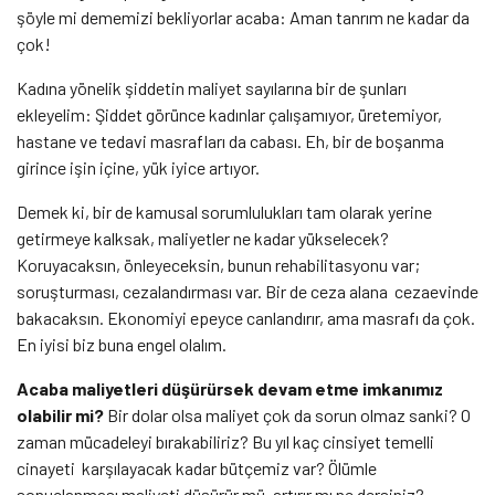
şöyle mi dememizi bekliyorlar acaba: Aman tanrım ne kadar da
çok!
Kadına yönelik şiddetin maliyet sayılarına bir de şunları
ekleyelim:
Şiddet görünce kadınlar çalışamıyor, üretemiyor,
hastane ve tedavi masrafları da cabası. Eh, bir de boşanma
girince işin içine, yük iyice artıyor.
Demek ki, bir de kamusal sorumlulukları tam olarak yerine
getirmeye kalksak, maliyetler ne kadar yükselecek?
Koruyacaksın, önleyeceksin, bunun rehabilitasyonu var;
soruşturması, cezalandırması var. Bir de ceza alana cezaevinde
bakacaksın. Ekonomiyi epeyce canlandırır, ama masrafı da çok.
En iyisi biz buna engel olalım.
Acaba maliyetleri düşürürsek devam etme imkanımız
olabilir mi?
Bir dolar olsa maliyet çok da sorun olmaz sanki? O
zaman mücadeleyi bırakabiliriz? Bu yıl kaç cinsiyet temelli
cinayeti karşılayacak kadar bütçemiz var? Ölümle
sonuçlanması maliyeti düşürür mü, artırır mı ne dersiniz?