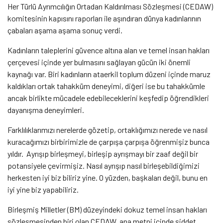
Her Türlü Ayrımcılığın Ortadan Kaldırılması Sözleşmesi (CEDAW)
komitesinin kapısını raporları ile aşındıran dünya kadınlarının
çabaları aşama aşama sonuç verdi.
Kadınların taleplerini güvence altına alan ve temel insan hakları
çerçevesi içinde yer bulmasını sağlayan gücün iki önemli
kaynağı var. Biri kadınların ataerkil toplum düzeni içinde maruz
kaldıkları ortak tahakküm deneyimi, diğeri ise bu tahakkümle
ancak birlikte mücadele edebileceklerini keşfedip öğrendikleri
dayanışma deneyimleri.
Farklılıklarımızı nerelerde gözetip, ortaklığımızı nerede ve nasıl
kuracağımızı birbirimizle de çarpışa çarpışa öğrenmişiz bunca
yıldır. Ayrışıp birleşmeyi, birleşip ayrışmayı bir zaaf değil bir
potansiyele çevirmişiz. Nasıl ayrışıp nasıl birleşebildiğimizi
herkesten iyi biz biliriz yine. O yüzden, başkaları değil, bunu en
iyi yine biz yapabiliriz.
Birleşmiş Milletler (BM) düzeyindeki dokuz temel insan hakları
sözleşmesinden biri olan CEDAW, ana metni içinde şiddet