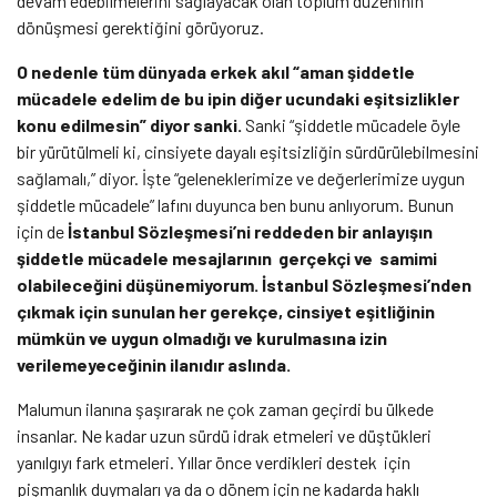
devam edebilmelerini sağlayacak olan toplum düzeninin
dönüşmesi gerektiğini görüyoruz.
O nedenle tüm dünyada erkek akıl “aman şiddetle
mücadele edelim de bu ipin diğer ucundaki eşitsizlikler
konu edilmesin” diyor sanki.
Sanki “şiddetle mücadele öyle
bir yürütülmeli ki, cinsiyete dayalı eşitsizliğin sürdürülebilmesini
sağlamalı,” diyor. İşte “geleneklerimize ve değerlerimize uygun
şiddetle mücadele” lafını duyunca ben bunu anlıyorum. Bunun
için de
İstanbul Sözleşmesi’ni reddeden bir anlayışın
şiddetle mücadele mesajlarının gerçekçi ve samimi
olabileceğini düşünemiyorum. İstanbul Sözleşmesi’nden
çıkmak için sunulan her gerekçe, cinsiyet eşitliğinin
mümkün ve uygun olmadığı ve kurulmasına izin
verilemeyeceğinin ilanıdır aslında.
Malumun ilanına şaşırarak ne çok zaman geçirdi bu ülkede
insanlar. Ne kadar uzun sürdü idrak etmeleri ve düştükleri
yanılgıyı fark etmeleri. Yıllar önce verdikleri destek için
pişmanlık duymaları ya da o dönem için ne kadarda haklı