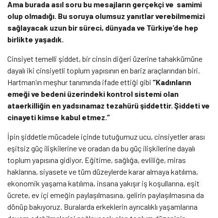
Ama burada asıl soru bu mesajların gerçekçi ve samimi
olup olmadığı. Bu soruya olumsuz yanıtlar verebilmemizi
sağlayacak uzun bir süreci, dünyada ve Türkiye’de hep
birlikte yaşadık.
Cinsiyet temelli şiddet, bir cinsin diğeri üzerine tahakkümüne
dayalı iki cinsiyetli toplum yapısının en bariz araçlarından biri.
Hartman’ın meşhur tanımında ifade ettiği gibi
“Kadınların
emeği ve bedeni üzerindeki kontrol sistemi olan
ataerkilliğin en yadsınamaz tezahürü şiddettir. Şiddeti ve
cinayeti kimse kabul etmez.”
İpin şiddetle mücadele içinde tutuğumuz ucu, cinsiyetler arası
eşitsiz güç ilişkilerine ve oradan da bu güç ilişkilerine dayalı
toplum yapısına gidiyor.
Eğitime, sağlığa, evliliğe, miras
haklarına, siyasete ve tüm düzeylerde karar almaya katılıma,
ekonomik yaşama katılıma, insana yakışır iş koşullarına, eşit
ücrete, ev içi emeğin paylaşılmasına, gelirin paylaşılmasına da
dönüp bakıyoruz. Buralarda erkeklerin ayrıcalıklı yaşamlarına