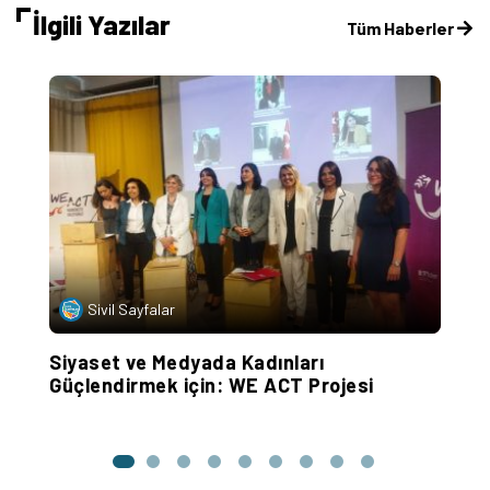
İlgili Yazılar
Tüm Haberler
Sivil Sayfalar
ca
Siyaset ve Medyada Kadınları
‘
Güçlendirmek için: WE ACT Projesi
v