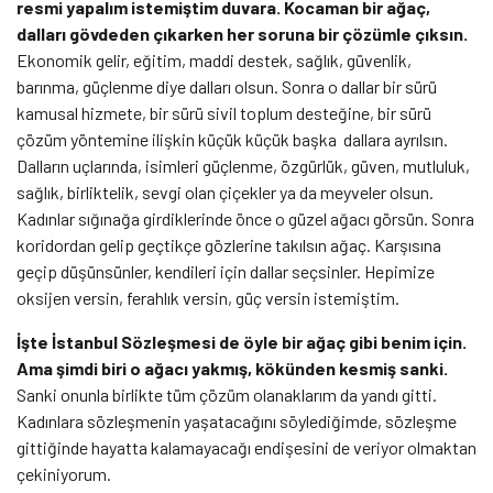
resmi yapalım istemiştim duvara. Kocaman bir ağaç,
dalları gövdeden çıkarken her soruna bir çözümle çıksın.
Ekonomik gelir, eğitim, maddi destek, sağlık, güvenlik,
barınma, güçlenme diye dalları olsun. Sonra o dallar bir sürü
kamusal hizmete, bir sürü sivil toplum desteğine, bir sürü
çözüm yöntemine ilişkin küçük küçük başka dallara ayrılsın.
Dalların uçlarında, isimleri güçlenme, özgürlük, güven, mutluluk,
sağlık, birliktelik, sevgi olan çiçekler ya da meyveler olsun.
Kadınlar sığınağa girdiklerinde önce o güzel ağacı görsün. Sonra
koridordan gelip geçtikçe gözlerine takılsın ağaç. Karşısına
geçip düşünsünler, kendileri için dallar seçsinler. Hepimize
oksijen versin, ferahlık versin, güç versin istemiştim.
İşte İstanbul Sözleşmesi de öyle bir ağaç gibi benim için.
Ama şimdi biri o ağacı yakmış, kökünden kesmiş sanki.
Sanki onunla birlikte tüm çözüm olanaklarım da yandı gitti.
Kadınlara sözleşmenin yaşatacağını söylediğimde, sözleşme
gittiğinde hayatta kalamayacağı endişesini de veriyor olmaktan
çekiniyorum.