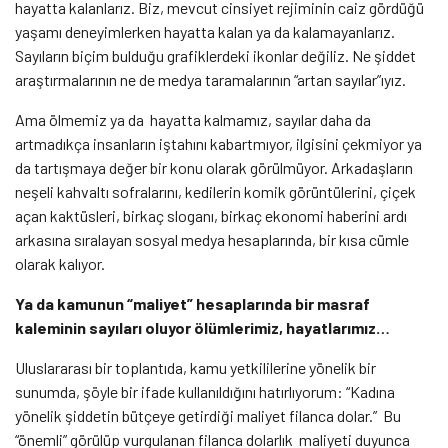
hayatta kalanlarız. Biz, mevcut cinsiyet rejiminin caiz gördüğü
yaşamı deneyimlerken hayatta kalan ya da kalamayanlarız.
Sayıların biçim bulduğu grafiklerdeki ikonlar değiliz. Ne şiddet
araştırmalarının ne de medya taramalarının “artan sayılar”ıyız.
Ama ölmemiz ya da hayatta kalmamız, sayılar daha da
artmadıkça insanların iştahını kabartmıyor, ilgisini çekmiyor ya
da tartışmaya değer bir konu olarak görülmüyor. Arkadaşların
neşeli kahvaltı sofralarını, kedilerin komik görüntülerini, çiçek
açan kaktüsleri, birkaç sloganı, birkaç ekonomi haberini ardı
arkasına sıralayan sosyal medya hesaplarında, bir kısa cümle
olarak kalıyor.
Ya da kamunun “maliyet” hesaplarında bir masraf
kaleminin sayıları oluyor ölümlerimiz, hayatlarımız…
Uluslararası bir toplantıda, kamu yetkililerine yönelik bir
sunumda, şöyle bir ifade kullanıldığını hatırlıyorum: “Kadına
yönelik şiddetin bütçeye getirdiği maliyet filanca dolar.” Bu
“önemli” görülüp vurgulanan filanca dolarlık maliyeti duyunca