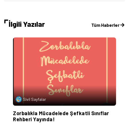
İlgili Yazılar
Tüm Haberler
Sivil Sayfalar
Zorbalıkla Mücadelede Şefkatli Sınıflar
Ç
i
Rehberi Yayında!