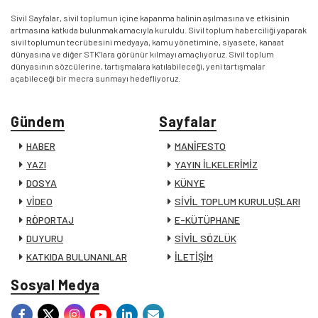
Sivil Sayfalar, sivil toplumun içine kapanma halinin aşılmasına ve etkisinin
artmasına katkıda bulunmak amacıyla kuruldu. Sivil toplum haberciliği yaparak
sivil toplumun tecrübesini medyaya, kamu yönetimine, siyasete, kanaat
dünyasına ve diğer STK’lara görünür kılmayı amaçlıyoruz. Sivil toplum
dünyasının sözcülerine, tartışmalara katılabileceği, yeni tartışmalar
açabileceği bir mecra sunmayı hedefliyoruz.
Gündem
Sayfalar
HABER
MANİFESTO
YAZI
YAYIN İLKELERİMİZ
DOSYA
KÜNYE
VİDEO
SİVİL TOPLUM KURULUŞLARI
RÖPORTAJ
E-KÜTÜPHANE
DUYURU
SİVİL SÖZLÜK
KATKIDA BULUNANLAR
İLETİŞİM
Sosyal Medya