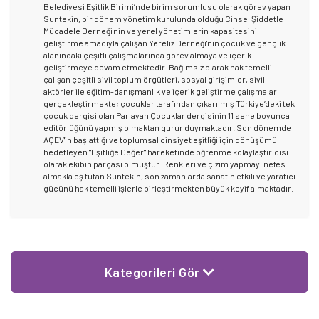
Belediyesi Eşitlik Birimi’nde birim sorumlusu olarak görev yapan
Suntekin, bir dönem yönetim kurulunda olduğu Cinsel Şiddetle
Mücadele Derneği'nin ve yerel yönetimlerin kapasitesini
geliştirme amacıyla çalışan Yereliz Derneği'nin çocuk ve gençlik
alanındaki çeşitli çalışmalarında görev almaya ve içerik
geliştirmeye devam etmektedir. Bağımsız olarak hak temelli
çalışan çeşitli sivil toplum örgütleri, sosyal girişimler, sivil
aktörler ile eğitim-danışmanlık ve içerik geliştirme çalışmaları
gerçekleştirmekte; çocuklar tarafından çıkarılmış Türkiye’deki tek
çocuk dergisi olan Parlayan Çocuklar dergisinin 11 sene boyunca
editörlüğünü yapmış olmaktan gurur duymaktadır. Son dönemde
AÇEV'in başlattığı ve toplumsal cinsiyet eşitliği için dönüşümü
hedefleyen "Eşitliğe Değer" hareketinde öğrenme kolaylaştırıcısı
olarak ekibin parçası olmuştur. Renkleri ve çizim yapmayı nefes
almakla eş tutan Suntekin, son zamanlarda sanatın etkili ve yaratıcı
gücünü hak temelli işlerle birleştirmekten büyük keyif almaktadır.
Kategorileri Gör