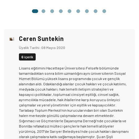
Ceren Suntekin
Üyelik Tarihi: 08 Mayıs 2020
6 içerik
Lisans eğitimini Hacettepe Üniversitesi Felsefe bölümünde
tamamladıktan sonra bilim uzmanlığını aynı üniversitenin Sosyal
Hizmet Bölümü yüksek lisans programında çocuk ve gençlik
alanından aldı. Odaklandığı alanlar çocuk hakları ve çocuk katılımı,
medyada çocuk hakları; hak temelli iletişim stratejileri ve
kapsayıcı politikalar, toplumsal cinsiyet eşitliği, cinsel sağlık,
ayrımcılıkla mücadele, hak ihlallerine karşı koruyucu önleyici
çalışmalar ve yerel yönetimler için eşitlik ve kapsayıcılıktır.
Tarlabaşı Toplum Merkezi’nin kurucularından biri olan Suntekin
halen merkezde gönüllü çalışmalarına devam etmektedir.
Sığınmacı ve Göçmenlerle Dayanışma Derneği’nde çocuklarla ve
Bonn'da refakatsiz mülteci gençlerle hak temelli atölyeler
yürütmüş, 2017’de Sarıyer Belediyesi’nde çocuk hakları danışmanı
olarak çalışmalara katkı sağlamaya başlamıştır. Şu an Şişli