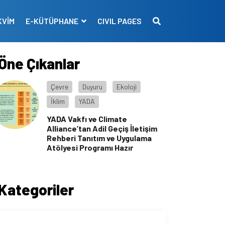
KVİM
E-KÜTÜPHANE
CIVIL PAGES
Öne Çıkanlar
Çevre
Duyuru
Ekoloji
İklim
YADA
YADA Vakfı ve Climate
Alliance’tan Adil Geçiş İletişim
Rehberi Tanıtım ve Uygulama
Atölyesi Programı Hazır
Kategoriler