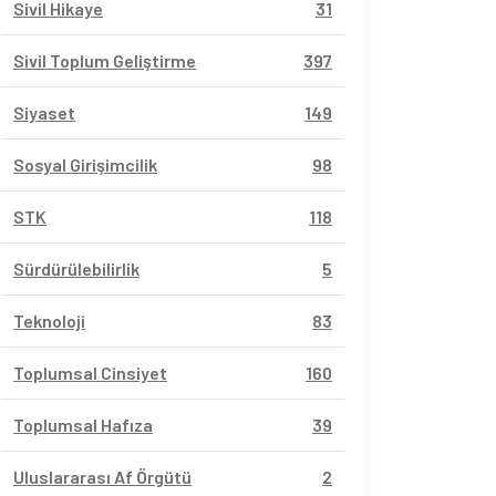
Sivil Hikaye
31
Sivil Toplum Geliştirme
397
Siyaset
149
Sosyal Girişimcilik
98
STK
118
Sürdürülebilirlik
5
Teknoloji
83
Toplumsal Cinsiyet
160
Toplumsal Hafıza
39
Uluslararası Af Örgütü
2