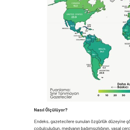
Nasıl Ölçülüyor?
Endeks, gazetecilere sunulan özgürlük düzeyine gö
çoğulculuğun, medyanın bağımsızlığının, yasal çerçe