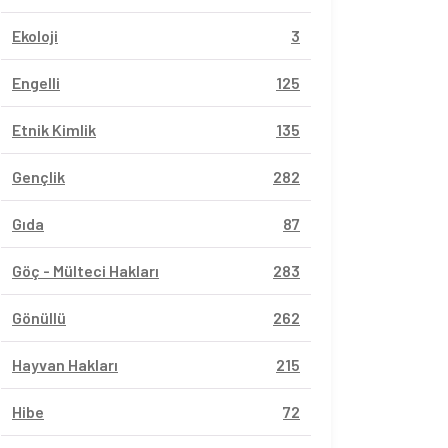
Ekoloji
3
Engelli
125
Etnik Kimlik
135
Gençlik
282
Gıda
87
Göç - Mülteci Hakları
283
Gönüllü
262
Hayvan Hakları
215
Hibe
72