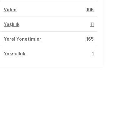
Video
105
Yaşlılık
11
Yerel Yönetimler
165
Yoksulluk
1