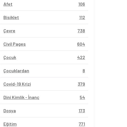
Afet
106
Bisiklet
112
Çevre
738
Civil Pages
604
Çocuk
422
Çocuklardan
8
Covid-19 Krizi
379
Dini Kimlik - İnanç
54
Dosya
173
Eğitim
771