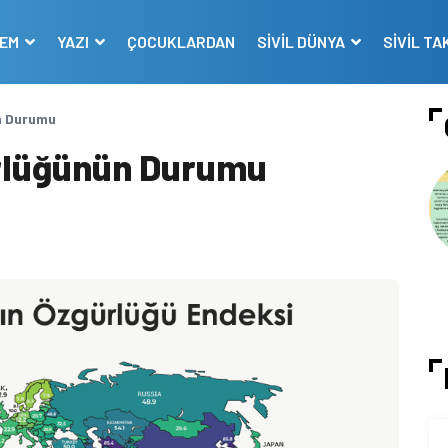
DEM
YAZI
ÇOCUKLARDAN
SİVİL DÜNYA
SİVİL TA
n Durumu
rlüğünün Durumu