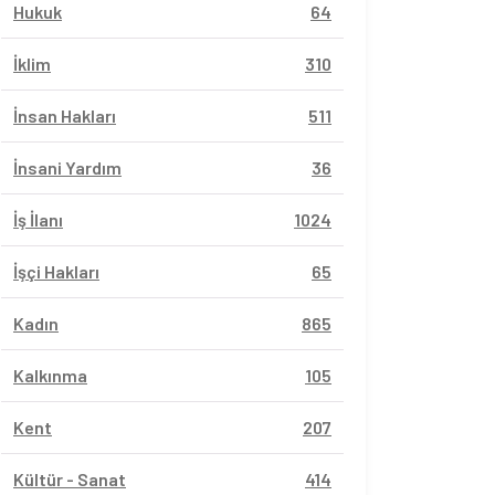
Hukuk
64
İklim
310
İnsan Hakları
511
İnsani Yardım
36
İş İlanı
1024
İşçi Hakları
65
Kadın
865
Kalkınma
105
Kent
207
Kültür - Sanat
414