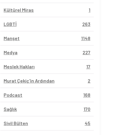
Kültürel Miras
1
LGBTİ
263
Manşet
1148
Medya
227
Meslek Hakları
17
Murat Çekiç'in Ardından
2
Podcast
168
Sağlık
170
Sivil Bülten
45