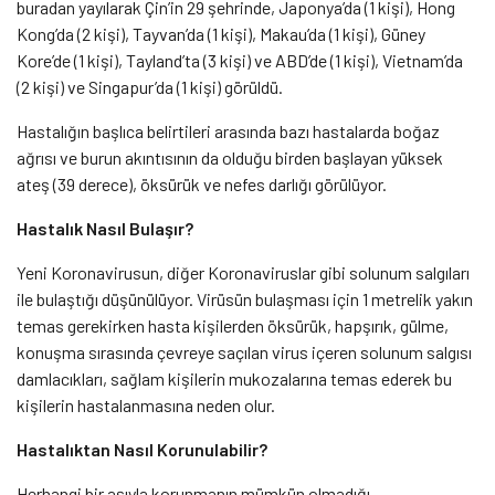
buradan yayılarak Çin’in 29 şehrinde, Japonya’da (1 kişi), Hong
Kong’da (2 kişi), Tayvan’da (1 kişi), Makau’da (1 kişi), Güney
Kore’de (1 kişi), Tayland’ta (3 kişi) ve ABD’de (1 kişi), Vietnam’da
(2 kişi) ve Singapur’da (1 kişi) görüldü.
Hastalığın başlıca belirtileri arasında bazı hastalarda boğaz
ağrısı ve burun akıntısının da olduğu birden başlayan yüksek
ateş (39 derece), öksürük ve nefes darlığı görülüyor.
Hastalık Nasıl Bulaşır?
Yeni Koronavirusun, diğer Koronaviruslar gibi solunum salgıları
ile bulaştığı düşünülüyor. Virüsün bulaşması için 1 metrelik yakın
temas gerekirken hasta kişilerden öksürük, hapşırık, gülme,
konuşma sırasında çevreye saçılan virus içeren solunum salgısı
damlacıkları, sağlam kişilerin mukozalarına temas ederek bu
kişilerin hastalanmasına neden olur.
Hastalıktan Nasıl Korunulabilir?
Herhangi bir aşıyla korunmanın mümkün olmadığı