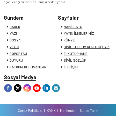
açabileceği bir mecra sunmayı hedefliyoruz.
Gündem
Sayfalar
HABER
MANİFESTO
YAZI
YAYIN İLKELERİMİZ
DOSYA
KÜNYE
VİDEO
SİVİL TOPLUM KURULUŞLARI
RÖPORTAJ
E-KÜTÜPHANE
DUYURU
SİVİL SÖZLÜK
KATKIDA BULUNANLAR
İLETİŞİM
Sosyal Medya
Çerez Politikası
KVKK
Manifesto
Siz de Yazın