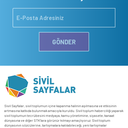
GÖNDER
Sivil Sayfalar, sivil toplumun içine kapanma halinin aşılmasına ve etkisinin
artmasına katkıda bulunmak amacıyla kuruldu. Sivil toplum haberciliği yaparak
sivil toplumun tecrübesini medyaya, kamu yönetimine, siyasete, kanaat
dünyasına ve diğer STK’lara görünür kılmayı amaçlıyoruz. Sivil toplum
dünyasının sözcülerine, tartışmalara katılabileceği, yeni tartışmalar