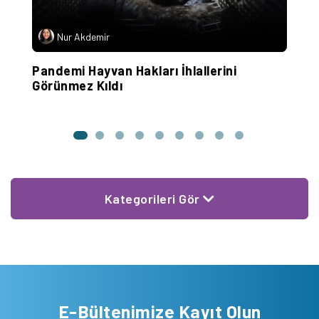
Nur Akdemir
Pandemi Hayvan Hakları İhlallerini
M
Görünmez Kıldı
Kategorileri Gör
E-Bültenimize Kayıt Olun