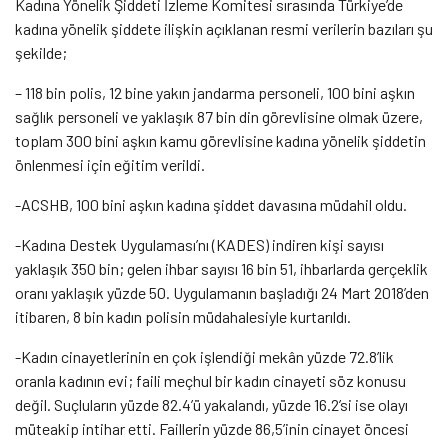
Kadına Yönelik Şiddeti İzleme Komitesi sırasında Türkiye’de
kadına yönelik şiddete ilişkin
açıklanan resmi verilerin bazıları şu
şekilde;
–
118 bin polis, 12 bine yakın jandarma personeli, 100 bini aşkın
sağlık personeli ve yaklaşık 87 bin din görevlisine olmak üzere,
toplam 300 bini aşkın kamu görevlisine kadına yönelik şiddetin
önlenmesi için eğitim verildi.
-ACSHB, 100 bini aşkın kadına şiddet davasına müdahil oldu.
-Kadına Destek Uygulaması’nı (KADES) indiren kişi sayısı
yaklaşık 350 bin; gelen ihbar sayısı 16 bin 51, ihbarlarda gerçeklik
oranı yaklaşık yüzde 50. Uygulamanın başladığı 24 Mart 2018’den
itibaren, 8 bin kadın polisin müdahalesiyle kurtarıldı.
-Kadın cinayetlerinin en çok işlendiği mekân yüzde 72.8’lik
oranla kadının evi; faili meçhul bir kadın cinayeti söz konusu
değil. Suçluların yüzde 82.4’ü yakalandı, yüzde 16.2’si ise olayı
müteakip intihar etti. Faillerin yüzde 86,5’inin cinayet öncesi