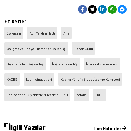
Etiketler
25 kasım
Acil Yardım Hattı
Aile
Çalışma ve Sosyal Hizmetler Bakanlığı
Canan Güllü
Diyanet İşleri Başkanlığı
İçişleri Bakanlığı
İstanbul Sözleşmesi
KADES
kadın cinayetleri
Kadına Yönelik Şiddet İzleme Komitesi
Kadına Yönelik Şiddetle Mücadele Günü
nafaka
TKDF
İlgili Yazılar
Tüm Haberler