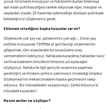
çocuk istismarını konuşuyor ve hükümetin bunları önlemeye
dair kadın politikasızlığına tanıklık ediyorsak eğer, mesajlar ve
sayılardan ziyade, 25 Kasım’da eylemselliğe dönüşen politikalar
beklediğimizi söylememiz gerek.
Eklemek istediğiniz başka hususlar var mı?
Söylenecek çok şey var, gündemimiz çok ağır… Erken yaş
evlilikler konusunda TBMM’de af getirileceği söylemlerinin
gölgesinde, tüm siyasilerden bu tecavüzlere onay
vermemelerini bekliyoruz. Nafakada kazanılmış haklardan taviz
verilirse kadınların ikincillestirilmesine yol açılacağını
söylüyoruz. Nafaka ile ilgili geniş bir araştırma yapılması
gerektiğini ve iktidarın şerhsiz-çekincesiz imzaladığı İstanbul
Sözleşmesi’nin mekanizmalarını hayata geçirmesini talep
ediyoruz. Biz mücadeleden vazgeçmeyiz. Çünkü biliyoruz ki
mücadele kazandırır!
Resmi veriler ne söylüyor?