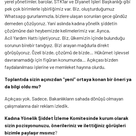
yerel yönetimler, barolar, STK’lar ve Diyanet İşleri Başkanlığı gibi
pek çok birimlerle işbirliğimiz var. Biz, oluşturduğumuz
Whatsapp gururlarımızla, bizlere ulaşan sorunları gece gündüz
demeden çözüyoruz. Yani aslında kadına yönelik şiddetin
çözümüne dair heybemizde kelimelerimiz var. Ayrıca,
Acil Yardım Hattı işletiyoruz. Biz, ülkemizin içinde bulunduğu
sorunun birebir tanığıyız. Bizi arayan mağdurla direkt
görüşüyoruz. Özeli bizde, çözümü de bizde… Hükümet işlevsel
davranamadığı için figüran konumunda… Açıkçası bizden
faydalanılması işlerine ve memleket hayrına olurdu.
Toplantıda sizin açınızdan “yeni” ortaya konan bir öneri ya
da bilgi oldu mu?
Açıkçası yok. Sadece, Bakanlıkların sahada dönüşü olmayan
çalışmalarına dair reklam izledik.
Kadına Yönelik Şiddet İzleme Komitesinde kurum olarak
sizin pozisyonunuzu, önerileriniz ve ilettiğiniz görüşleri
bizimle paylaşır mısınız
?