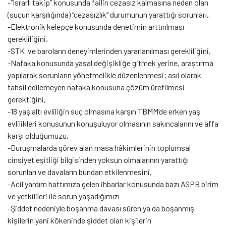
-“Israrlı takip” konusunda failin cezasız kalmasına neden olan
(suçun karşılığında) “cezasızlık” durumunun yarattığı sorunları,
-Elektronik kelepçe konusunda denetimin arttırılması
gerekliliğini,
-STK ve baroların deneyimlerinden yararlanılması gerekliliğini,
-Nafaka konusunda yasal değişikliğe gitmek yerine, araştırma
yapılarak sorunların yönetmelikle düzenlenmesi; asıl olarak
tahsil edilemeyen nafaka konusuna çözüm üretilmesi
gerektiğini,
-18 yaş altı evliliğin suç olmasına karşın TBMM’de erken yaş
evlilikleri konusunun konuşuluyor olmasının sakıncalarını ve affa
karşı olduğumuzu,
-Duruşmalarda görev alan masa hâkimlerinin toplumsal
cinsiyet eşitliği bilgisinden yoksun olmalarının yarattığı
sorunları ve davaların bundan etkilenmesini,
-Acil yardım hattımıza gelen ihbarlar konusunda bazı ASPB birim
ve yetkilileri ile sorun yaşadığımızı
-Şiddet nedeniyle boşanma davası süren ya da boşanmış
kişilerin yani kökeninde şiddet olan kişilerin