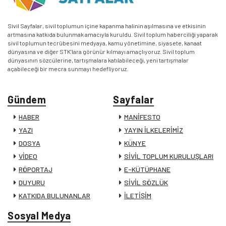
Sivil Sayfalar, sivil toplumun içine kapanma halinin aşılmasına ve etkisinin
artmasına katkıda bulunmak amacıyla kuruldu. Sivil toplum haberciliği yaparak
sivil toplumun tecrübesini medyaya, kamu yönetimine, siyasete, kanaat
dünyasına ve diğer STK’lara görünür kılmayı amaçlıyoruz. Sivil toplum
dünyasının sözcülerine, tartışmalara katılabileceği, yeni tartışmalar
açabileceği bir mecra sunmayı hedefliyoruz.
Gündem
Sayfalar
HABER
MANİFESTO
YAZI
YAYIN İLKELERİMİZ
DOSYA
KÜNYE
VİDEO
SİVİL TOPLUM KURULUŞLARI
RÖPORTAJ
E-KÜTÜPHANE
DUYURU
SİVİL SÖZLÜK
KATKIDA BULUNANLAR
İLETİŞİM
Sosyal Medya