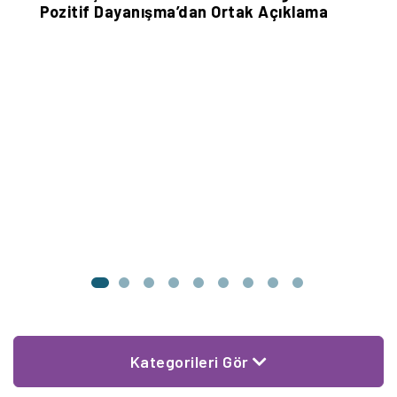
Pozitif Dayanışma’dan Ortak Açıklama
S
Kategorileri Gör