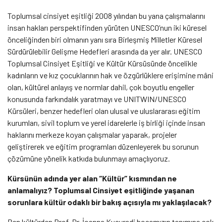
Toplumsal cinsiyet eşitliği 2008 yılından bu yana çalışmalarını
insan hakları perspektifinden yürüten UNESCO’nun iki küresel
önceliğinden biri olmanın yanı sıra Birleşmiş Milletler Küresel
Sürdürülebilir Gelişme Hedefleri arasında da yer alır. UNESCO
Toplumsal Cinsiyet Eşitliği ve Kültür Kürsüsünde öncelikle
kadınların ve kız çocuklarının hak ve özgürlüklere erişimine mâni
olan, kültürel anlayış ve normlar dahil, çok boyutlu engeller
konusunda farkındalık yaratmayı ve UNITWIN/UNESCO
Kürsüleri, benzer hedefleri olan ulusal ve uluslararası eğitim
kurumları, sivil toplum ve yerel idarelerle iş birliği içinde insan
haklarını merkeze koyan çalışmalar yaparak, projeler
geliştirerek ve eğitim programları düzenleyerek bu sorunun
çözümüne yönelik katkıda bulunmayı amaçlıyoruz.
Kürsünün adında yer alan “Kültür” kısmından ne
anlamalıyız? Toplumsal Cinsiyet eşitliğinde yaşanan
sorunlara kültür odaklı bir bakış açısıyla mı yaklaşılacak?
Ben kültürden Prof. Dr. İoanna Kuçuradi hocamızın tanımına çok