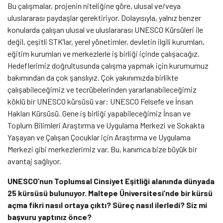
Bu çalışmalar, projenin niteliğine göre, ulusal ve/veya
uluslararası paydaşlar gerektiriyor. Dolayısıyla, yalnız benzer
konularda çalışan ulusal ve uluslararası UNESCO Kürsüleri ile
değil, çeşitli STK’lar, yerel yönetimler, devletin ilgili kurumları,
eğitim kurumları ve merkezlerle iş birliği içinde çalışacağız.
Hedeflerimiz doğrultusunda çalışma yapmak için kurumumuz
bakımından da çok şanslıyız. Çok yakınımızda birlikte
çalışabileceğimiz ve tecrübelerinden yararlanabileceğimiz
köklü bir UNESCO kürsüsü var: UNESCO Felsefe ve İnsan
Hakları Kürsüsü. Gene iş birliği yapabileceğimiz İnsan ve
Toplum Bilimleri Araştırma ve Uygulama Merkezi ve Sokakta
Yaşayan ve Çalışan Çocuklar için Araştırma ve Uygulama
Merkezi gibi merkezlerimiz var. Bu, kanımca bize büyük bir
avantaj sağlıyor.
UNESCO’nun Toplumsal Cinsiyet Eşitliği alanında dünyada
25 kürsüsü bulunuyor. Maltepe Üniversitesi’nde bir kürsü
açma fikri nasıl ortaya çıktı? Süreç nasıl ilerledi? Siz mi
başvuru yaptınız önce?