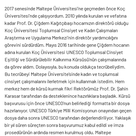
2017 senesinde Maltepe Üniversitesi’ne geçmeden önce Koç
Üniversitesi’nde çalışıyordum. 2010 yılında kurulan ve vefatına
kadar Prof. Dr. Çiğdem Kağıtçıbaşı hocamızın direktörü olduğu
Koç Üniversitesi Toplumsal Cinsiyet ve Kadın Çalışmaları
Araştırma ve Uygulama Merkezi’nin direktör yardımcılığını
görevini sürdürdüm. Mayıs 2016 tarihinde gene Çiğdem hocanın
adına kurulan Koç Üniversitesi UNESCO Toplumsal Cinsiyet
Eşitliği ve Sürdürülebilir Kalkınma Kürsüsü’nün çalışmalarında
da görev aldım. Dolayısıyla, bu konuda oldukça tecrübeliydim.
Bu tecrübeyi Maltepe Üniversite’sinde kadın ve toplumsal
cinsiyet çalışmalarını ilerletmek için kullanmak istedim. Hem
merkez hem de kürsü kurmak fikri Rektörümüz Prof. Dr. Şahin
Karasar tarafından da desteklenince hazırlıklara başladık. Kürsü
başvurusu için önce UNESCO’nun belirlediği formatta bir dosya
hazırlanıyor. UNESCO Türkiye Milli Komisyonun onayından geçen
dosya daha sonra UNESCO tarafından değerlendiriliyor. Yaklaşık
bir yıl süren süreçten sonra başvurumuz kabul edildi ve imza
prosedürünün ardında resmen kurulmuş oldu. Maltepe