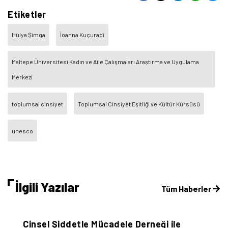
Etiketler
Hülya Şimga
İoanna Kuçuradi
Maltepe Üniversitesi Kadın ve Aile Çalışmaları Araştırma ve Uygulama
Merkezi
toplumsal cinsiyet
Toplumsal Cinsiyet Eşitliği ve Kültür Kürsüsü
unesco
İlgili Yazılar
Tüm Haberler
Sivil Sayfalar
Cinsel Şiddetle Mücadele Derneği ile
T