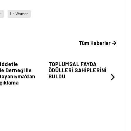
ı
Un Women
Tüm Haberler
 Sayfalar
Sivil Sayfalar
Şiddetle
TOPLUMSAL FAYDA
e Derneği ile
ÖDÜLLERİ SAHİPLERİNİ
 Dayanışma’dan
BULDU
çıklama
Si
Engell
Zorba
Araşt