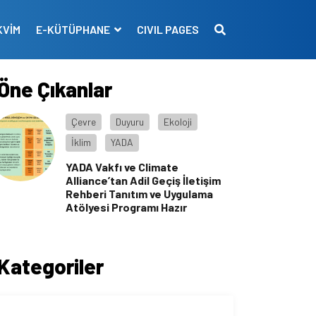
KVİM
E-KÜTÜPHANE
CIVIL PAGES
Öne Çıkanlar
Çevre
Duyuru
Ekoloji
İklim
YADA
YADA Vakfı ve Climate
Alliance’tan Adil Geçiş İletişim
Rehberi Tanıtım ve Uygulama
Atölyesi Programı Hazır
Kategoriler