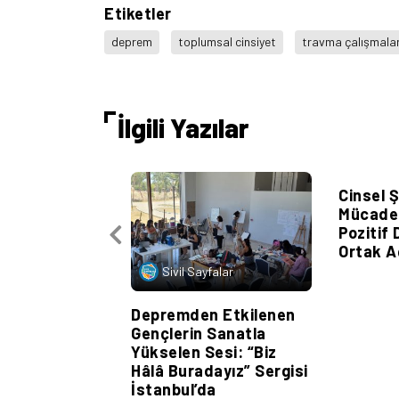
Etiketler
deprem
toplumsal cinsiyet
travma çalışmalar
İlgili Yazılar
Sivil
Cinsel 
Mücadel
Pozitif
Ortak A
Sivil Sayfalar
Depremden Etkilenen
Gençlerin Sanatla
Yükselen Sesi: “Biz
Hâlâ Buradayız” Sergisi
İstanbul’da