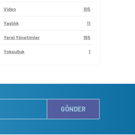
Video
105
Yaşlılık
11
Yerel Yönetimler
165
Yoksulluk
1
GÖNDER