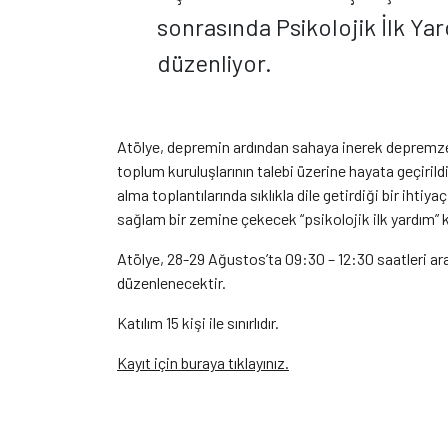
sonrasında Psikolojik İlk Yar
düzenliyor.
Atölye, depremin ardından sahaya inerek depremzedel
toplum kuruluşlarının talebi üzerine hayata geçirild
alma toplantılarında sıklıkla dile getirdiği bir ihti
sağlam bir zemine çekecek “psikolojik ilk yardım” 
Atölye, 28-29 Ağustos’ta 09:30 – 12:30 saatleri ara
düzenlenecektir.
Katılım 15 kişi ile sınırlıdır.
Kayıt için buraya tıklayınız.