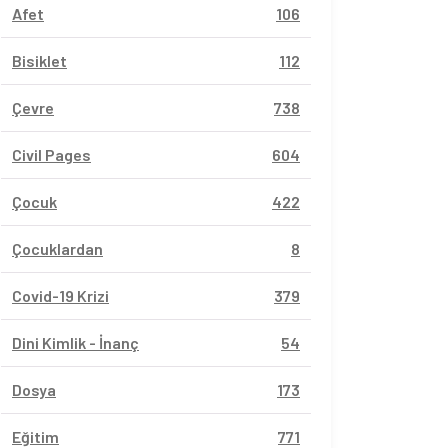
Afet
106
Bisiklet
112
Çevre
738
Civil Pages
604
Çocuk
422
Çocuklardan
8
Covid-19 Krizi
379
Dini Kimlik - İnanç
54
Dosya
173
Eğitim
771