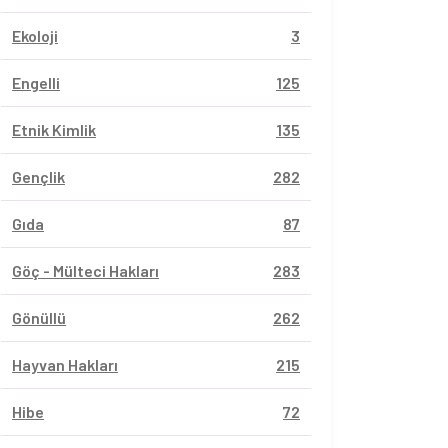
Ekoloji
3
Engelli
125
Etnik Kimlik
135
Gençlik
282
Gıda
87
Göç - Mülteci Hakları
283
Gönüllü
262
Hayvan Hakları
215
Hibe
72