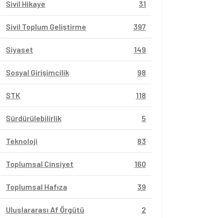
Sivil Hikaye
31
Sivil Toplum Geliştirme
397
Siyaset
149
Sosyal Girişimcilik
98
STK
118
Sürdürülebilirlik
5
Teknoloji
83
Toplumsal Cinsiyet
160
Toplumsal Hafıza
39
Uluslararası Af Örgütü
2