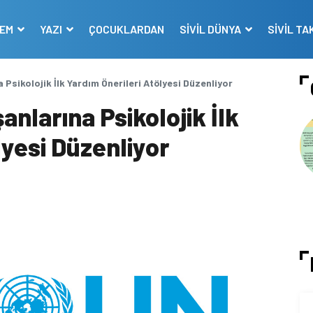
DEM
YAZI
ÇOCUKLARDAN
SİVİL DÜNYA
SİVİL TA
Psikolojik İlk Yardım Önerileri Atölyesi Düzenliyor
nlarına Psikolojik İlk
lyesi Düzenliyor