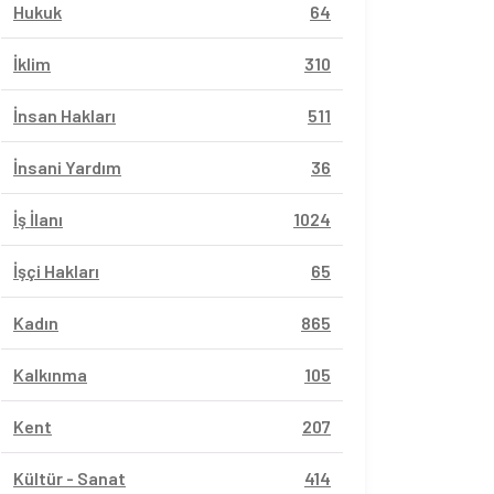
Hukuk
64
İklim
310
İnsan Hakları
511
İnsani Yardım
36
İş İlanı
1024
İşçi Hakları
65
Kadın
865
vil Sayfalar
Sivil Sayfalar
Kalkınma
105
i Kadınların Siber
Haklar Projesi Eşitlik
Hat
lık Deneyimleri
Kampanyası Yol
Ücr
Kent
207
ırma Raporu
Haritası Yayında!
De
Kültür - Sanat
414