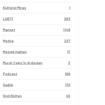
Kültürel Miras
1
LGBTİ
263
Manşet
1148
Medya
227
Meslek Hakları
17
Murat Çekiç'in Ardından
2
Podcast
168
Sağlık
170
Sivil Bülten
45