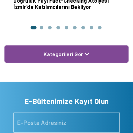
Doğruluk Payı Fact-Checking Atölyesi
‘
İzmir’de Katılımcılarını Bekliyor
İl
Kategorileri Gör
E-Bültenimize Kayıt Olun