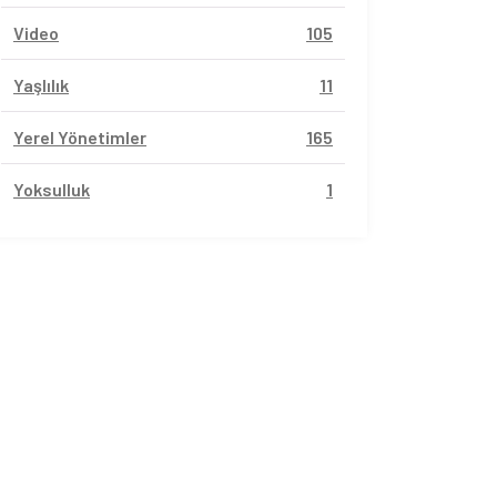
Video
105
Yaşlılık
11
Yerel Yönetimler
165
Yoksulluk
1