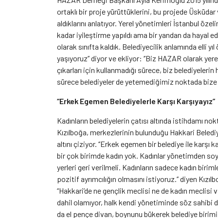
ortaklı bir proje yürüttüklerini, bu projede Üsküda
aldıklarını anlatıyor. Yerel yönetimleri İstanbul ö
kadar iyileştirme yapıldı ama bir yandan da hayal 
olarak sınıfta kaldık. Belediyecilik anlamında elli y
yaşıyoruz’’ diyor ve ekliyor: ‘’Biz HAZAR olarak ye
çıkarları için kullanmadığı sürece, biz belediyeler
sürece belediyeler de yetemediğimiz noktada bize
“Erkek Egemen Belediyelerle Karşı Karşıyayız”
Kadınların belediyelerin çatısı altında istihdamı
Kızılboğa, merkezlerinin bulunduğu Hakkari Belediy
altını çiziyor. ‘’Erkek egemen bir belediye ile karş
bir çok birimde kadın yok. Kadınlar yönetimden soy
yerleri geri verilmeli. Kadınların sadece kadın biri
pozitif ayrımcılığın olmasını istiyoruz.’’ diyen Kızıl
“Hakkari’de ne gençlik meclisi ne de kadın meclisi 
dahil olamıyor, halk kendi yönetiminde söz sahibi d
da el pençe divan, boynunu bükerek belediye birimind