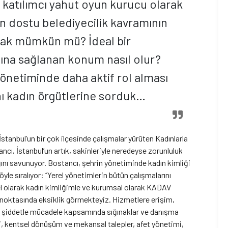
 katılımcı yahut oyun kurucu olarak
n dostu belediyecilik kavramının
mak mümkün mü? İdeal bir
dına sağlanan konum nasıl olur?
önetiminde daha aktif rol alması
rını kadın örgütlerine sorduk…
stanbul’un bir çok ilçesinde çalışmalar yürüten Kadınlarla
ı, İstanbul’un artık, sakinleriyle neredeyse zorunluluk
dığını savunuyor. Bostancı, şehrin yönetiminde kadın kimliği
le sıralıyor: ‘’Yerel yönetimlerin bütün çalışmalarını
l olarak kadın kimliğimle ve kurumsal olarak KADAV
 noktasında eksiklik görmekteyiz. Hizmetlere erişim,
m, şiddetle mücadele kapsamında sığınaklar ve danışma
i, kentsel dönüşüm ve mekansal talepler, afet yönetimi,