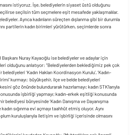
asını istiyoruz. İşe, belediyelerin siyaset üstü olduğunu
seçilirse seçilsin tüm seçmelere eşit mesafede yaklaşmalılar.
elediyeler. Ayrıca kadınların süreçten dışlanma gibi bir durumla
arını partilerin kadın birimleri yürütürken, seçimlerde sonra
Başkanı Nuray Kayaoğlu ise belediyeler ve adaylar için
eleri olduğunu anlatıyor: ‘’Belediyelerden beklediğimiz pek çok
belediyeleri ‘Kadın Hakları Koordinasyon Kurulu’, ‘Kadın-
rimi’ kurmayı; büyükşehir, ilçe ve belde belediyeleri
 ilkesini göz önünde bulundurarak hazırlamayı; kadın STK’larıyla
konusunda işbirliği yapmayı; kadın-erkek eşitliği konusunda
ehir belediyesi bünyesinde ‘Kadın Danışma ve Dayanışma
 kadın sığınma evi açmayı taahhüt etmiş oluyor. Aynı
um kuruluşlarıyla iletişim ve işbirliği içerisinde olmasını
ündüklerini kaydeden Kayaoğlu, ‘’Muhtarlıkları çok önemli