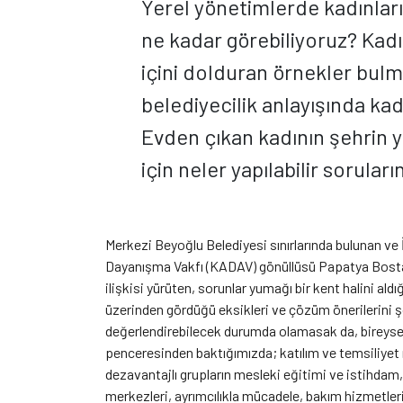
Yerel yönetimlerde kadınları
ne kadar görebiliyoruz? Kadı
içini dolduran örnekler bul
belediyecilik anlayışında ka
Evden çıkan kadının şehrin y
için neler yapılabilir sorula
Merkezi Beyoğlu Belediyesi sınırlarında bulunan ve İ
Dayanışma Vakfı (KADAV) gönüllüsü Papatya Bostanc
ilişkisi yürüten, sorunlar yumağı bir kent halini al
üzerinden gördüğü eksikleri ve çözüm önerilerini şöy
değerlendirebilecek durumda olamasak da, bireyse
penceresinden baktığımızda; katılım ve temsiliyet
dezavantajlı grupların mesleki eğitimi ve istihda
merkezleri, ayrımcılıkla mücadele, bakım hizmetler