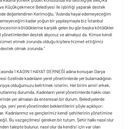
r ve Küçükçekmece Belediyesi ile işbirliği yaparak destek
zelinde değerlendiren Kerimoğlu, ‘’Aslında hayal edemeyeceğim
edemeyeceğim kadar yoğun bir yapılaşmayla biz İstanbul
ıl öncesinin kötülüklerine karşılık gelen bu gün başka kötülükler
rel yönetimlerden destek alıyoruz ve almalıyız da. Kimse kendi
in hizmet etmek zorunda olduğu kişilere hizmet ettiğimiz
 destek olmak zorunda.’’
 noktasında 1 KADIN 1 HAYAT DERNEĞİ adına konuşan Darya
esi özelinde kadınların yerel yönetimlerde yer bulamadığının
ı karşıya olduğumuzu belirtmek isterim. Her birim amiri erkek,
utlanmış durumda. Kadınların yerel yönetimlerde hakkı olan
mlerinde yer almaları da enteresan bir durum. Belediyelerde
boğa, yeni yerel yönetimden beklentilerini şöyle açıklıyor:
var. Kadınlarımız ve gençlerimiz kendi şehirlerinin yönetimine
eğil. Bu vazgeçilmesi gereken bir tutum. Şehir halkı nasıl olur
en talepte bulunur, nasıl olur da kendisi için var olan