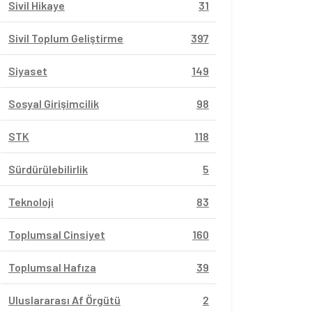
Sivil Hikaye
31
Sivil Toplum Geliştirme
397
Siyaset
149
Sosyal Girişimcilik
98
STK
118
Sürdürülebilirlik
5
Teknoloji
83
Toplumsal Cinsiyet
160
Toplumsal Hafıza
39
Uluslararası Af Örgütü
2