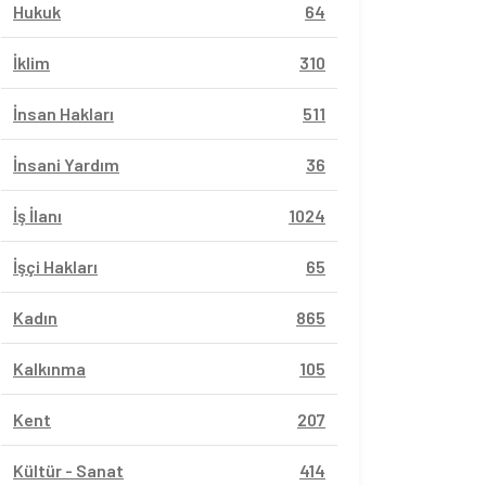
Hukuk
64
İklim
310
İnsan Hakları
511
İnsani Yardım
36
İş İlanı
1024
İşçi Hakları
65
Kadın
865
Kalkınma
105
Kent
207
Kültür - Sanat
414