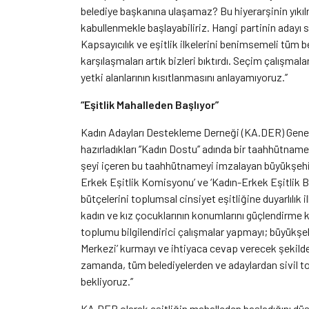
belediye başkanına ulaşamaz? Bu hiyerarşinin yıkılm
kabullenmekle başlayabiliriz. Hangi partinin adayı 
Kapsayıcılık ve eşitlik ilkelerini benimsemeli tüm b
karşılaşmaları artık bizleri bıktırdı. Seçim çalışmal
yetki alanlarının kısıtlanmasını anlayamıyoruz.’’
“Eşitlik Mahalleden Başlıyor”
Kadın Adayları Destekleme Derneği (KA.DER) Genel 
hazırladıkları ‘’Kadın Dostu’’ adında bir taahhütnam
şeyi içeren bu taahhütnameyi imzalayan büyükşehir 
Erkek Eşitlik Komisyonu’ ve ‘Kadın-Erkek Eşitlik Bi
bütçelerini toplumsal cinsiyet eşitliğine duyarlılık
kadın ve kız çocuklarının konumlarını güçlendirme 
toplumu bilgilendirici çalışmalar yapmayı; büyükş
Merkezi’ kurmayı ve ihtiyaca cevap verecek şekilde
zamanda, tüm belediyelerden ve adaylardan sivil topl
bekliyoruz.’’
KA.DER olarak eşitliğin mahalleden başladığını düş