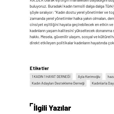
buluyoruz. Buradaki kadın temsili dalga dalga Türkiy
şöyle sıralıyor: ‘’Kadın dostu yerel yönetimler ve t
zamanda yerel yönetimler halka yakın olmaları, dem
cinsiyet eşitliğini hayata geçirebilecek en etkin ve 
kadınların yaşam kalitesini yükseltecek donanıma s
hakkı. Mesela, güvenilir ulaşım, sosyal ve kültürel ha
direkt etkileyen politikalar kadınların hayatında çok
Etiketler
1 KADIN 1 HAYAT DERNEĞİ
Ayla Kerimoğlu
haza
Kadın Adayları Destekleme Derneği
Kadınlarla Da
İlgili Yazılar