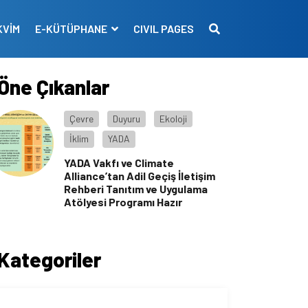
KVİM
E-KÜTÜPHANE
CIVIL PAGES
Öne Çıkanlar
Çevre
Duyuru
Ekoloji
İklim
YADA
YADA Vakfı ve Climate
Alliance’tan Adil Geçiş İletişim
Rehberi Tanıtım ve Uygulama
Atölyesi Programı Hazır
Kategoriler