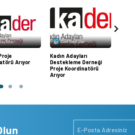
 Sayfalar
Sivil Sayfalar
Si
Proje
Kadın Adayları
KA.DE
atörü Arıyor
Destekleme Derneği
Koord
Proje Koordinatörü
Asist
Arıyor
Olun