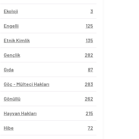
Ekoloji
3
Engelli
125
Etnik Kimlik
135
Gençlik
282
Gıda
87
Göç - Mülteci Hakları
283
Gönüllü
262
Hayvan Hakları
215
Hibe
72