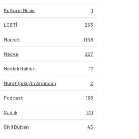
Kültürel Miras
1
LGBTİ
263
Manşet
1148
Medya
227
Meslek Hakları
17
Murat Çekiç'in Ardından
2
Podcast
168
Sağlık
170
Sivil Bülten
45