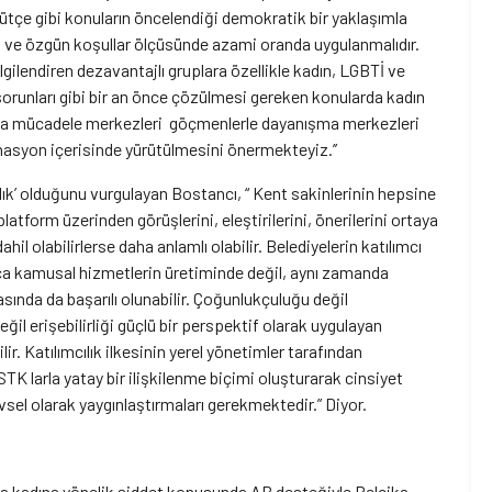
 bütçe gibi konuların öncelendiği demokratik bir yaklaşımla
 ve özgün koşullar ölçüsünde azami oranda uygulanmalıdır.
lgilendiren dezavantajlı gruplara özellikle kadın, LGBTİ ve
sorunları gibi bir an önce çözülmesi gereken konularda kadın
kla mücadele merkezleri göçmenlerle dayanışma merkezleri
dinasyon içerisinde yürütülmesini önermekteyiz.’’
mcılık’ olduğunu vurgulayan Bostancı, “ Kent sakinlerinin hepsine
atform üzerinden görüşlerini, eleştirilerini, önerilerini ortaya
hil olabilirlerse daha anlamlı olabilir. Belediyelerin katılımcı
zca kamusal hizmetlerin üretiminde değil, aynı zamanda
ında da başarılı olunabilir. Çoğunlukçuluğu değil
eğil erişebilirliği güçlü bir perspektif olarak uygulayan
lir. Katılımcılık ilkesinin yerel yönetimler tarafından
 STK larla yatay bir ilişkilenme biçimi oluşturarak cinsiyet
levsel olarak yaygınlaştırmaları gerekmektedir.” Diyor.
a kadına yönelik şiddet konusunda AB desteğiyle Belçika