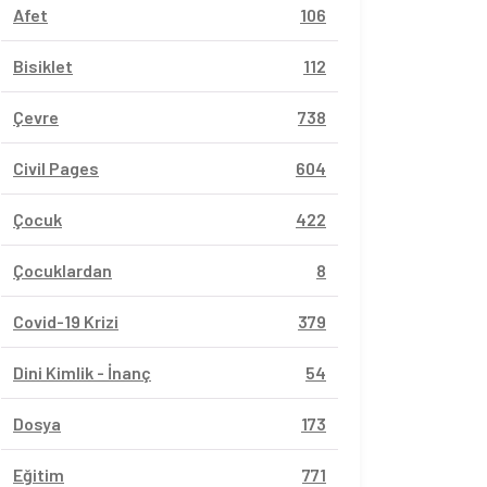
Afet
106
Bisiklet
112
Çevre
738
Civil Pages
604
Çocuk
422
Çocuklardan
8
Covid-19 Krizi
379
Dini Kimlik - İnanç
54
Dosya
173
Eğitim
771