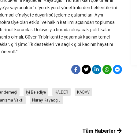
e’ye yayılacaktır’’ diyerek yerel yönetimlerden beklentilerini
oplumsal cinsiyete duyarlı bütçeleme çalışmaları. Aynı
okrasiye olan etkisi ve halkın katılımı açısından toplumsal
birincil kurumlar. Dolayısıyla burada oluşacak politikalar
ahip olmalı. Güvenilir bir kentte yaşamak kadının temel
klar, girişimcilik destekleri ve sağlık gibi kadının hayatını
 önemli.’’
r derneği
İyi Belediye
KA.DER
KADAV
yanışma Vakfı
Nuray Kayaoğlu
Tüm Haberler