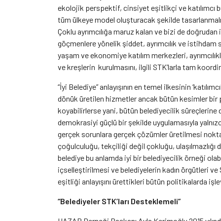
ekolojik perspektif, cinsiyet eşitlikçi ve katılımcı
tüm ülkeye model oluşturacak şekilde tasarlanmalı
Çoklu ayrımcılığa maruz kalan ve bizi de doğrudan i
göçmenlere yönelik şiddet, ayrımcılık ve istihdam 
yaşam ve ekonomiye katılım merkezleri, ayrımcılı
ve kreşlerin kurulmasını, ilgili STK’larla tam koor
“İyi Belediye” anlayışının en temel ilkesinin ‘katılı
dönük üretilen hizmetler ancak bütün kesimler bir pl
koyabilirlerse yani, bütün belediyecilik süreçlerine da
demokrasiyi güçlü bir şekilde uygulamasıyla yalnı
gerçek sorunlara gerçek çözümler üretilmesi noktas
çoğulculuğu, tekçiliği değil çokluğu, ulaşılmazlığı d
belediye bu anlamda iyi bir belediyecilik örneği olabi
içselleştirilmesi ve belediyelerin kadın örgütleri ve
eşitliği anlayışını ürettikleri bütün politikalarda iş
“Belediyeler STK’ları Desteklemeli”
HAZAR Derneği Başkanı Ayla Kerimoğlu 2015 yılınd