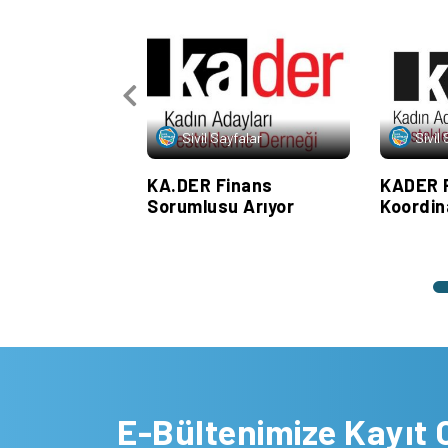
Sivil Sayfalar
Sivil
KA.DER Finans
KADER 
Sorumlusu Arıyor
Koordin
E-Bültenimize Kayıt 