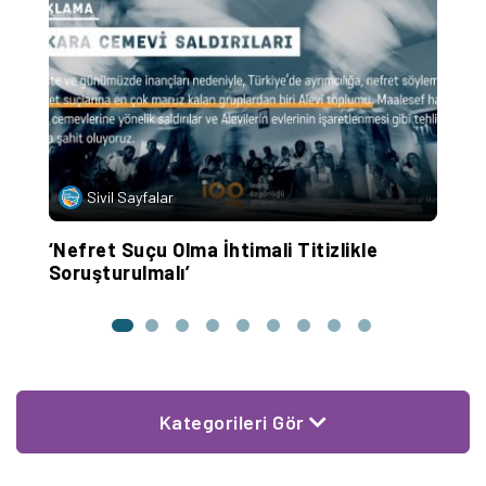
Sivil Sayfalar
‘Nefret Suçu Olma İhtimali Titizlikle
‘
Soruşturulmalı’
E
Kategorileri Gör