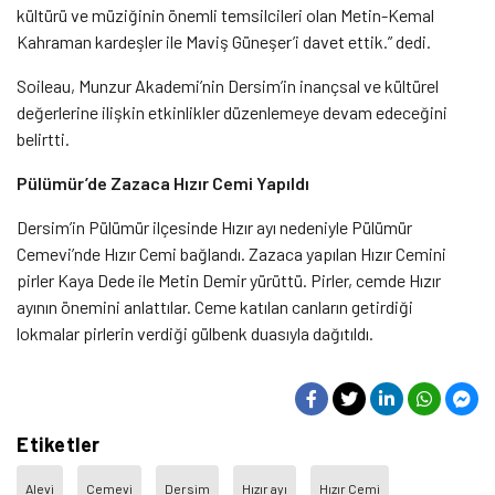
kültürü ve müziğinin önemli temsilcileri olan Metin-Kemal
Kahraman kardeşler ile Maviş Güneşer’i davet ettik.” dedi.
Soileau, Munzur Akademi’nin Dersim’in inançsal ve kültürel
değerlerine ilişkin etkinlikler düzenlemeye devam edeceğini
belirtti.
Pülümür’de Zazaca Hızır Cemi Yapıldı
Dersim’in Pülümür ilçesinde Hızır ayı nedeniyle Pülümür
Cemevi’nde Hızır Cemi bağlandı. Zazaca yapılan Hızır Cemini
pirler Kaya Dede ile Metin Demir yürüttü. Pirler, cemde Hızır
ayının önemini anlattılar. Ceme katılan canların getirdiği
lokmalar pirlerin verdiği gülbenk duasıyla dağıtıldı.
Etiketler
Alevi
Cemevi
Dersim
Hızır ayı
Hızır Cemi