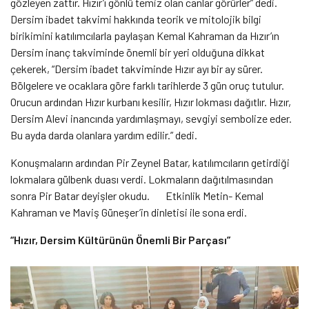
gözleyen zattır. Hızır’ı gönlü temiz olan canlar görürler” dedi.
Dersim ibadet takvimi hakkında teorik ve mitolojik bilgi
birikimini katılımcılarla paylaşan Kemal Kahraman da Hızır’ın
Dersim inanç takviminde önemli bir yeri olduğuna dikkat
çekerek, “Dersim ibadet takviminde Hızır ayı bir ay sürer.
Bölgelere ve ocaklara göre farklı tarihlerde 3 gün oruç tutulur.
Orucun ardından Hızır kurbanı kesilir, Hızır lokması dağıtlır. Hızır,
Dersim Alevi inancında yardımlaşmayı, sevgiyi sembolize eder.
Bu ayda darda olanlara yardım edilir.” dedi.
Konuşmaların ardından Pir Zeynel Batar, katılımcıların getirdiği
lokmalara gülbenk duası verdi. Lokmaların dağıtılmasından
sonra Pir Batar deyişler okudu. Etkinlik Metin- Kemal
Kahraman ve Maviş Güneşer’in dinletisi ile sona erdi.
“Hızır, Dersim Kültürünün Önemli Bir Parçası”