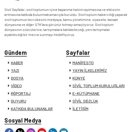
Sivil Sayfalar, sivil toplumun içine kapanma halinin aşılmasına ve etkisinin
artmasına katkıda bulunmak amacıyla kuruldu. Sivil toplum haberciliği yaparak
sivil toplumun tecrübesini medyaya, kamu yönetimine, siyasete, kanaat
dünyasına ve diğer STK’lara görünür kılmayı amaçlıyoruz. Sivil toplum
dünyasının sözcülerine, tartışmalara katılabileceği, yeni tartışmalar
açabileceği bir mecra sunmayı hedefliyoruz.
Gündem
Sayfalar
HABER
MANİFESTO
YAZI
YAYIN İLKELERİMİZ
DOSYA
KÜNYE
VİDEO
SİVİL TOPLUM KURULUŞLARI
RÖPORTAJ
E-KÜTÜPHANE
DUYURU
SİVİL SÖZLÜK
KATKIDA BULUNANLAR
İLETİŞİM
Sosyal Medya