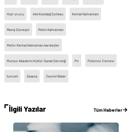
Hızır orucu
ilek Kızıldağ Soileau
Kemal Kahraman
Maviş Güneşer
Metin Kahraman
Metin-Kemal Kahraman kardeşler
Munzur Akademi Kültür Sanat Derneği
Pir
Pülümür Cemevi
tunceli
Zazaca
Zeynel Batar
İlgili Yazılar
Tüm Haberler