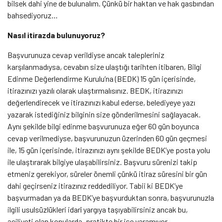
bilsek dahi yine de bulunalım. Çünkü bir haktan ve hak gasbından
bahsediyoruz…
Nasıl itirazda bulunuyoruz?
Başvurunuza cevap verildiyse ancak talepleriniz
karşılanmadıysa, cevabın size ulaştığı tarihten itibaren, Bilgi
Edinme Değerlendirme Kurulu’na (BEDK) 15 gün içerisinde,
itirazınızı yazılı olarak ulaştırmalısınız. BEDK, itirazınızı
değerlendirecek ve itirazınızı kabul ederse, belediyeye yazı
yazarak istediğiniz bilginin size gönderilmesini sağlayacak.
Aynı şekilde bilgi edinme başvurunuza eğer 60 gün boyunca
cevap verilmediyse, başvurunuzun üzerinden 60 gün geçmesi
ile, 15 gün içerisinde, itirazınızı aynı şekilde BEDK’ye posta yolu
ile ulaştırarak bilgiye ulaşabilirsiniz. Başvuru sürenizi takip
etmeniz gerekiyor, süreler önemli çünkü itiraz süresini bir gün
dahi geçirseniz itirazınız reddediliyor. Tabii ki BEDK’ye
başvurmadan ya da BEDK’ye başvurduktan sonra, başvurunuzla
ilgili usulsüzlükleri idarî yargıya taşıyabilirsiniz ancak bu,
aciliyeti olan konularda, pratikte bir işe yaramıyor…