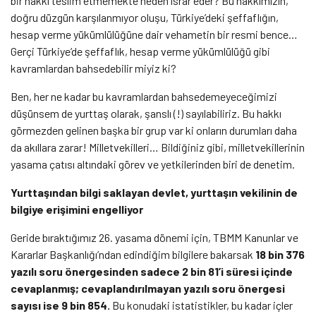
bir hakkı teslim etmemekte neden ısrar eder? Bu hakkımızın,
doğru düzgün karşılanmıyor oluşu, Türkiye’deki şeffaflığın,
hesap verme yükümlülüğüne dair vehametin bir resmi bence…
Gerçi Türkiye’de şeffaflık, hesap verme yükümlülüğü gibi
kavramlardan bahsedebilir miyiz ki?
Ben, her ne kadar bu kavramlardan bahsedemeyeceğimizi
düşünsem de yurttaş olarak, şanslı (!) sayılabiliriz. Bu hakkı
görmezden gelinen başka bir grup var ki onların durumları daha
da akıllara zarar! Milletvekilleri… Bildiğiniz gibi, milletvekillerinin
yasama çatısı altındaki görev ve yetkilerinden biri de denetim.
Yurttaşından bilgi saklayan devlet, yurttaşın vekilinin de
bilgiye erişimini engelliyor
Geride bıraktığımız 26. yasama dönemi için, TBMM Kanunlar ve
Kararlar Başkanlığı’ndan edindiğim bilgilere bakarsak
18 bin 376
yazılı soru önergesinden sadece 2 bin 81’i süresi içinde
cevaplanmış; cevaplandırılmayan yazılı soru önergesi
sayısı ise 9 bin 854.
Bu konudaki istatistikler, bu kadar içler