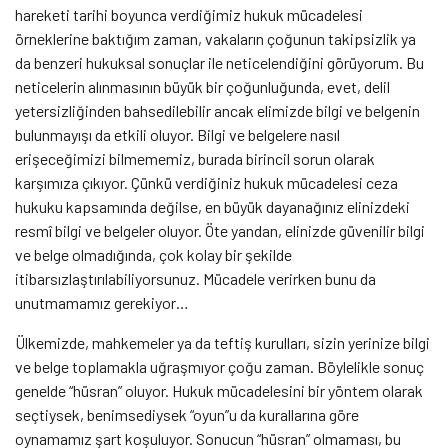
hareketi tarihi boyunca verdiğimiz hukuk mücadelesi
örneklerine baktığım zaman, vakaların çoğunun takipsizlik ya
da benzeri hukuksal sonuçlar ile neticelendiğini görüyorum. Bu
neticelerin alınmasının büyük bir çoğunluğunda, evet, delil
yetersizliğinden bahsedilebilir ancak elimizde bilgi ve belgenin
bulunmayışı da etkili oluyor. Bilgi ve belgelere nasıl
erişeceğimizi bilmememiz, burada birincil sorun olarak
karşımıza çıkıyor. Çünkü verdiğiniz hukuk mücadelesi ceza
hukuku kapsamında değilse, en büyük dayanağınız elinizdeki
resmî bilgi ve belgeler oluyor. Öte yandan, elinizde güvenilir bilgi
ve belge olmadığında, çok kolay bir şekilde
itibarsızlaştırılabiliyorsunuz. Mücadele verirken bunu da
unutmamamız gerekiyor…
Ülkemizde, mahkemeler ya da teftiş kurulları, sizin yerinize bilgi
ve belge toplamakla uğraşmıyor çoğu zaman. Böylelikle sonuç
genelde “hüsran” oluyor. Hukuk mücadelesini bir yöntem olarak
seçtiysek, benimsediysek “oyun”u da kurallarına göre
oynamamız şart koşuluyor. Sonucun “hüsran” olmaması, bu