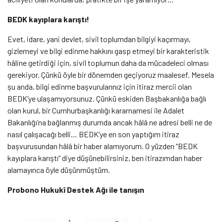
BEDK kayıplara karıştı!
Evet, idare, yani devlet, sivil toplumdan bilgiyi kaçırmayı,
gizlemeyi ve bilgi edinme hakkını gasp etmeyi bir karakteristik
hâline getirdiği için, sivil toplumun daha da mücadeleci olması
gerekiyor. Çünkü öyle bir dönemden geçiyoruz maalesef. Mesela
şu anda, bilgi edinme başvurularınız için itiraz mercii olan
BEDK’ye ulaşamıyorsunuz. Çünkü eskiden Başbakanlığa bağlı
olan kurul, bir Cumhurbaşkanlığı kararnamesi ile Adalet
Bakanlığı’na bağlanmış durumda ancak hâlâ ne adresi belli ne de
nasıl çalışacağı belli… BEDK’ye en son yaptığım itiraz
başvurusundan hâlâ bir haber alamıyorum. O yüzden “BEDK
kayıplara karıştı” diye düşünebilirsiniz, ben itirazımdan haber
alamayınca öyle düşünmüştüm.
Probono Hukukî Destek Ağı ile tanışın