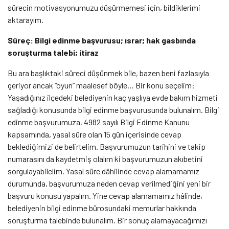
sürecin motivasyonumuzu düşürmemesi için, bildiklerimi
aktarayım.
Süreç: Bilgi edinme başvurusu; ısrar; hak gasbında
soruşturma talebi; itiraz
Bu ara başlıktaki süreci düşünmek bile, bazen beni fazlasıyla
geriyor ancak “oyun” maalesef böyle… Bir konu seçelim:
Yaşadığınız ilçedeki belediyenin kaç yaşlıya evde bakım hizmeti
sağladığı konusunda bilgi edinme başvurusunda bulunalım. Bilgi
edinme başvurumuza, 4982 sayılı Bilgi Edinme Kanunu
kapsamında, yasal süre olan 15 gün içerisinde cevap
beklediğimizi de belirtelim. Başvurumuzun tarihini ve takip
numarasını da kaydetmiş olalım ki başvurumuzun akıbetini
sorgulayabilelim. Yasal süre dâhilinde cevap alamamamız
durumunda, başvurumuza neden cevap verilmediğini yeni bir
başvuru konusu yapalım. Yine cevap alamamamız hâlinde,
belediyenin bilgi edinme bürosundaki memurlar hakkında
soruşturma talebinde bulunalım. Bir sonuç alamayacağımızı