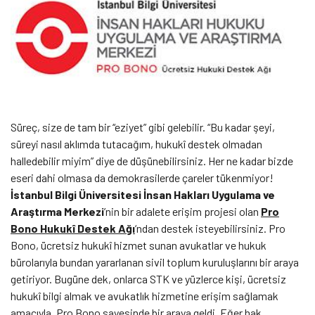
Süreç, size de tam bir “eziyet” gibi gelebilir. “Bu kadar şeyi,
süreyi nasıl aklımda tutacağım, hukukî destek olmadan
halledebilir miyim” diye de düşünebilirsiniz. Her ne kadar bizde
eseri dahi olmasa da demokrasilerde çareler tükenmiyor!
İstanbul Bilgi Üniversitesi İnsan Hakları Uygulama ve
Araştırma Merkezi
’nin bir adalete erişim projesi olan
Pro
Bono Hukukî Destek Ağı
‘ndan destek isteyebilirsiniz. Pro
Bono, ücretsiz hukukî hizmet sunan avukatlar ve hukuk
bürolarıyla bundan yararlanan sivil toplum kuruluşlarını bir araya
getiriyor. Bugüne dek, onlarca STK ve yüzlerce kişi, ücretsiz
hukukî bilgi almak ve avukatlık hizmetine erişim sağlamak
amacıyla, Pro Bono sayesinde bir araya geldi. Eğer hak