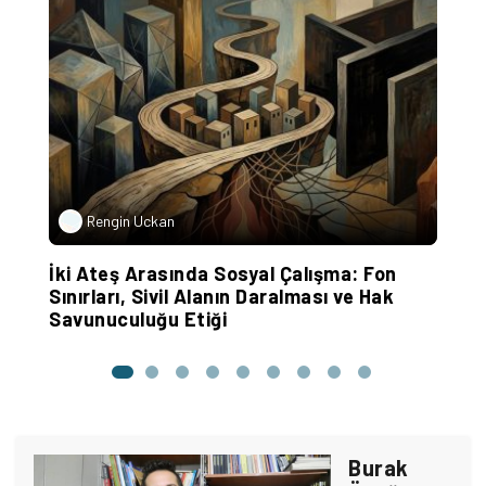
Rengin Uckan
r
İki Ateş Arasında Sosyal Çalışma: Fon
“
Sınırları, Sivil Alanın Daralması ve Hak
Savunuculuğu Etiği
Burak