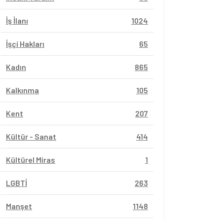
İş İlanı
1024
İşçi Hakları
65
Kadın
865
Kalkınma
105
Kent
207
Kültür - Sanat
414
Kültürel Miras
1
LGBTİ
263
Manşet
1148