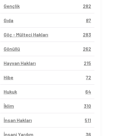
Gençlik
282
Gıda
87
Göç - Mülteci Hakları
283
Gönüllü
262
Hayvan Hakları
215
Hibe
72
Hukuk
64
İklim
310
İnsan Hakları
511
İnsani Yardım
36