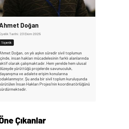
Ahmet Doğan
Üyelik Tarihi: 23 Ekim 2025
1 içerik
Ahmet Doğan, on yılı aşkın süredir sivil toplumun
içinde, insan hakları mücadelesinin farklı alanlarında
aktif olarak çalışmaktadır. Hem yerelde hem ulusal
düzeyde yürüttüğü projelerde savunuculuk,
dayanışma ve adalete erişim konularına
odaklanmıştır. Şu anda bir sivil toplum kuruluşunda
yürütülen İnsan Hakları Projesi’nin koordinatörlüğünü
sürdürmektedir.
Öne Çıkanlar