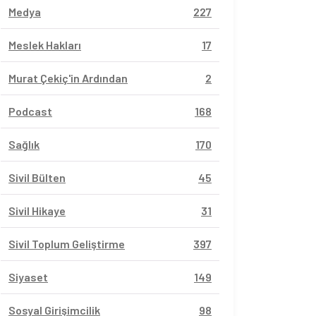
Medya
227
Meslek Hakları
17
Murat Çekiç'in Ardından
2
Podcast
168
Sağlık
170
Sivil Bülten
45
Sivil Hikaye
31
Sivil Toplum Geliştirme
397
Siyaset
149
Sosyal Girişimcilik
98