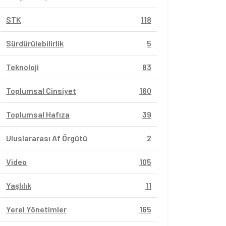
STK
118
Sürdürülebilirlik
5
Teknoloji
83
Toplumsal Cinsiyet
160
Toplumsal Hafıza
39
Uluslararası Af Örgütü
2
Video
105
Yaşlılık
11
Yerel Yönetimler
165