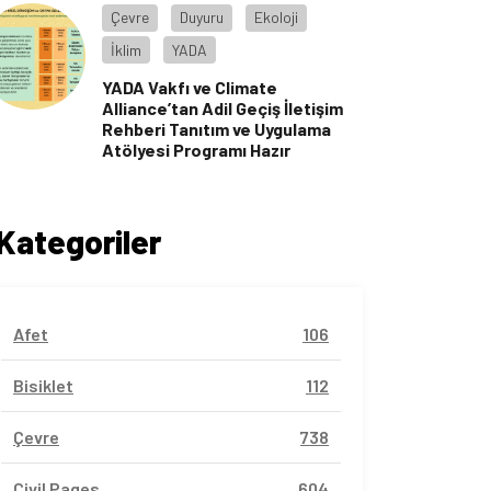
Çevre
Duyuru
Ekoloji
İklim
YADA
YADA Vakfı ve Climate
Alliance’tan Adil Geçiş İletişim
Rehberi Tanıtım ve Uygulama
Atölyesi Programı Hazır
Kategoriler
Afet
106
Bisiklet
112
Çevre
738
Civil Pages
604