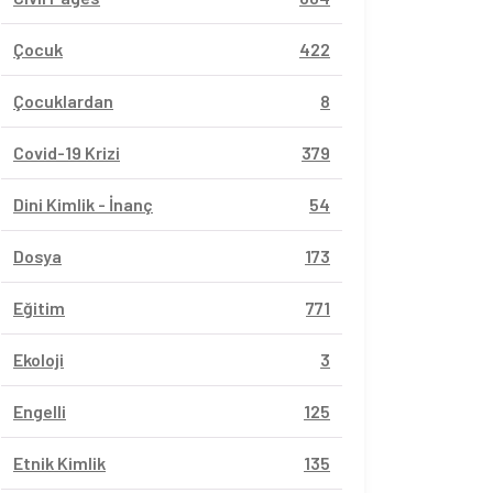
Çocuk
422
Çocuklardan
8
Covid-19 Krizi
379
Dini Kimlik - İnanç
54
Dosya
173
Eğitim
771
Ekoloji
3
Engelli
125
Etnik Kimlik
135