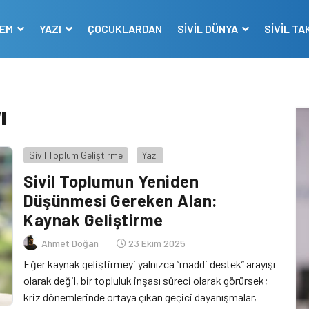
DEM
YAZI
ÇOCUKLARDAN
SİVİL DÜNYA
SİVİL TA
ı
Sivil Toplum Geliştirme
Yazı
Sivil Toplumun Yeniden
Düşünmesi Gereken Alan:
Kaynak Geliştirme
Ahmet Doğan
23 Ekim 2025
Eğer kaynak geliştirmeyi yalnızca “maddi destek” arayışı
olarak değil, bir topluluk inşası süreci olarak görürsek;
kriz dönemlerinde ortaya çıkan geçici dayanışmalar,