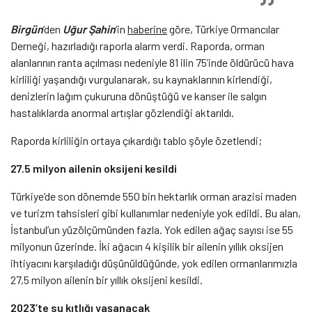
Birgün
‘den
Uğur Şahin
‘in
haberine
göre, Türkiye Ormancılar
Derneği, hazırladığı raporla alarm verdi. Raporda, orman
alanlarının ranta açılması nedeniyle 81 ilin 75’inde öldürücü hava
kirliliği yaşandığı vurgulanarak, su kaynaklarının kirlendiği,
denizlerin lağım çukuruna dönüştüğü ve kanser ile salgın
hastalıklarda anormal artışlar gözlendiği aktarıldı.
Raporda kirliliğin ortaya çıkardığı tablo şöyle özetlendi;
27.5 milyon ailenin oksijeni kesildi
Türkiye’de son dönemde 550 bin hektarlık orman arazisi maden
ve turizm tahsisleri gibi kullanımlar nedeniyle yok edildi. Bu alan,
İstanbul’un yüzölçümünden fazla. Yok edilen ağaç sayısı ise 55
milyonun üzerinde. İki ağacın 4 kişilik bir ailenin yıllık oksijen
ihtiyacını karşıladığı düşünüldüğünde, yok edilen ormanlarımızla
27,5 milyon ailenin bir yıllık oksijeni kesildi.
2023’te su kıtlığı yaşanacak