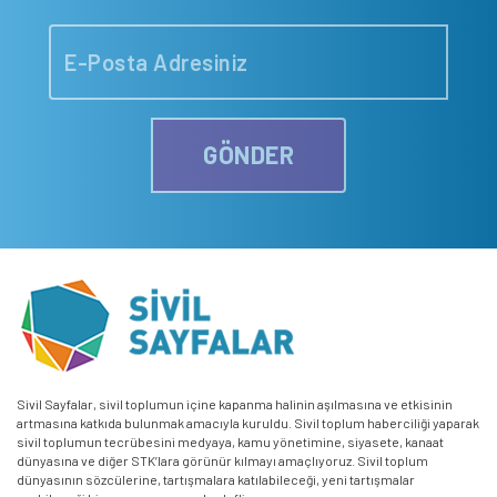
GÖNDER
Sivil Sayfalar, sivil toplumun içine kapanma halinin aşılmasına ve etkisinin
artmasına katkıda bulunmak amacıyla kuruldu. Sivil toplum haberciliği yaparak
sivil toplumun tecrübesini medyaya, kamu yönetimine, siyasete, kanaat
dünyasına ve diğer STK’lara görünür kılmayı amaçlıyoruz. Sivil toplum
dünyasının sözcülerine, tartışmalara katılabileceği, yeni tartışmalar