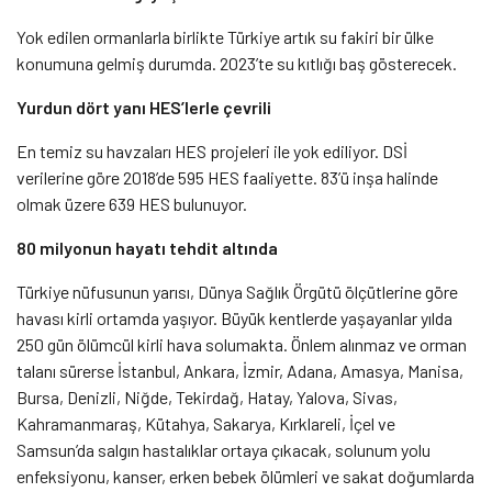
Yok edilen ormanlarla birlikte Türkiye artık su fakiri bir ülke
konumuna gelmiş durumda. 2023’te su kıtlığı baş gösterecek.
Yurdun dört yanı HES’lerle çevrili
En temiz su havzaları HES projeleri ile yok ediliyor. DSİ
verilerine göre 2018’de 595 HES faaliyette. 83’ü inşa halinde
olmak üzere 639 HES bulunuyor.
80 milyonun hayatı tehdit altında
Türkiye nüfusunun yarısı, Dünya Sağlık Örgütü ölçütlerine göre
havası kirli ortamda yaşıyor. Büyük kentlerde yaşayanlar yılda
250 gün ölümcül kirli hava solumakta. Önlem alınmaz ve orman
talanı sürerse İstanbul, Ankara, İzmir, Adana, Amasya, Manisa,
Bursa, Denizli, Niğde, Tekirdağ, Hatay, Yalova, Sivas,
Kahramanmaraş, Kütahya, Sakarya, Kırklareli, İçel ve
Samsun’da salgın hastalıklar ortaya çıkacak, solunum yolu
enfeksiyonu, kanser, erken bebek ölümleri ve sakat doğumlarda