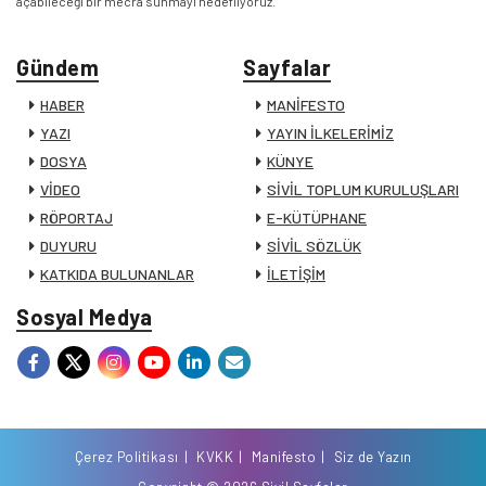
açabileceği bir mecra sunmayı hedefliyoruz.
Gündem
Sayfalar
HABER
MANİFESTO
YAZI
YAYIN İLKELERİMİZ
DOSYA
KÜNYE
VİDEO
SİVİL TOPLUM KURULUŞLARI
RÖPORTAJ
E-KÜTÜPHANE
DUYURU
SİVİL SÖZLÜK
KATKIDA BULUNANLAR
İLETİŞİM
Sosyal Medya
Çerez Politikası
KVKK
Manifesto
Siz de Yazın