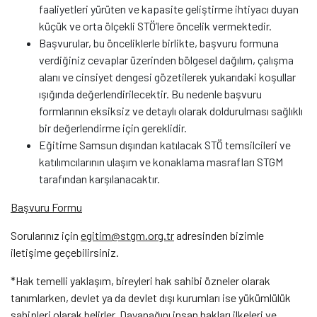
faaliyetleri yürüten ve kapasite geliştirme ihtiyacı duyan
küçük ve orta ölçekli STÖ’lere öncelik vermektedir.
Başvurular, bu önceliklerle birlikte, başvuru formuna
verdiğiniz cevaplar üzerinden bölgesel dağılım, çalışma
alanı ve cinsiyet dengesi gözetilerek yukarıdaki koşullar
ışığında değerlendirilecektir. Bu nedenle başvuru
formlarının eksiksiz ve detaylı olarak doldurulması sağlıklı
bir değerlendirme için gereklidir.
Eğitime Samsun dışından katılacak STÖ temsilcileri ve
katılımcılarının ulaşım ve konaklama masrafları STGM
tarafından karşılanacaktır.
Başvuru Formu
Sorularınız için
egitim@stgm.org.tr
adresinden bizimle
iletişime geçebilirsiniz.
*Hak temelli yaklaşım, bireyleri hak sahibi özneler olarak
tanımlarken, devlet ya da devlet dışı kurumları ise yükümlülük
sahipleri olarak belirler. Dayanağını insan hakları ilkeleri ve