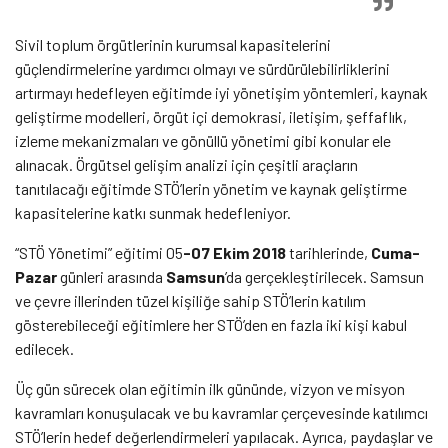
Sivil toplum örgütlerinin kurumsal kapasitelerini
güçlendirmelerine yardımcı olmayı ve sürdürülebilirliklerini
artırmayı hedefleyen eğitimde iyi yönetişim yöntemleri, kaynak
geliştirme modelleri, örgüt içi demokrasi, iletişim, şeffaflık,
izleme mekanizmaları ve gönüllü yönetimi gibi konular ele
alınacak. Örgütsel gelişim analizi için çeşitli araçların
tanıtılacağı eğitimde STÖ’lerin yönetim ve kaynak geliştirme
kapasitelerine katkı sunmak hedefleniyor.
“STÖ Yönetimi” eğitimi 05
-07 Ekim 2018
tarihlerinde,
Cuma-
Pazar
günleri arasında
Samsun
’da gerçekleştirilecek. Samsun
ve çevre illerinden tüzel kişiliğe sahip STÖ’lerin katılım
gösterebileceği eğitimlere her STÖ’den en fazla iki kişi kabul
edilecek.
Üç gün sürecek olan eğitimin ilk gününde, vizyon ve misyon
kavramları konuşulacak ve bu kavramlar çerçevesinde katılımcı
STÖ’lerin hedef değerlendirmeleri yapılacak. Ayrıca, paydaşlar ve