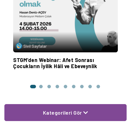
Sivil Sayfalar
STGM’den Webinar: Afet Sonrası
S
Çocukların İyilik Hâli ve Ebeveynlik
İ
Kategorileri Gör