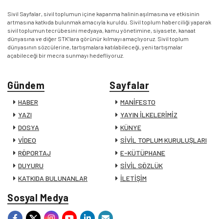
Sivil Sayfalar, sivil toplumun içine kapanma halinin aşılmasına ve etkisinin
artmasına katkıda bulunmak amacıyla kuruldu. Sivil toplum haberciliği yaparak
sivil toplumun tecrübesini medyaya, kamu yönetimine, siyasete, kanaat
dünyasına ve diğer STK’lara görünür kılmayı amaçlıyoruz. Sivil toplum
dünyasının sözcülerine, tartışmalara katılabileceği, yeni tartışmalar
açabileceği bir mecra sunmayı hedefliyoruz.
Gündem
Sayfalar
HABER
MANİFESTO
YAZI
YAYIN İLKELERİMİZ
DOSYA
KÜNYE
VİDEO
SİVİL TOPLUM KURULUŞLARI
RÖPORTAJ
E-KÜTÜPHANE
DUYURU
SİVİL SÖZLÜK
KATKIDA BULUNANLAR
İLETİŞİM
Sosyal Medya