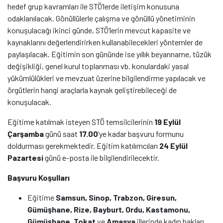
hedef grup kavramları ile STÖ’lerde iletişim konusuna
odaklanılacak. Gönüllülerle çalışma ve gönüllü yönetiminin
konuşulacağı ikinci günde, STÖ’lerin mevcut kapasite ve
kaynaklarını değerlendirirken kullanabilecekleri yöntemler de
paylaşılacak. Eğitimin son gününde ise yıllık beyanname, tüzük
değişikliği, genel kurul toplanması vb. konulardaki yasal
yükümlülükleri ve mevzuat üzerine bilgilendirme yapılacak ve
örgütlerin hangi araçlarla kaynak geliştirebileceği de
konuşulacak.
Eğitime katılmak isteyen STÖ temsilcilerinin
19 Eylül
Çarşamba
günü saat
17.00
’ye kadar başvuru formunu
doldurması gerekmektedir. Eğitim katılımcıları
24 Eylül
Pazartesi
günü e-posta ile bilgilendirilecektir.
Başvuru Koşulları
Eğitime
Samsun, Sinop, Trabzon, Giresun,
Gümüşhane, Rize, Bayburt, Ordu, Kastamonu,
Gümüşhane, Tokat
ve
Amasya
illerinde kadın hakları,