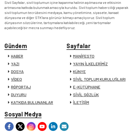
Sivil Sayfalar, sivil toplumun içine kapanma halinin aşılmasına ve etkisinin
artmasına katkıda bulunmak amacıyla kuruldu. Sivil toplum haberciliği yaparak
sivil toplumun tecrübesini medyaya, kamu yönetimine, siyasete, kanaat
dünyasına ve diğer STK’lara görünür kılmayı amaçlıyoruz. Sivil toplum
dünyasının sözcülerine, tartışmalara katılabileceği, yeni tartışmalar
açabileceği bir mecra sunmayı hedefliyoruz.
Gündem
Sayfalar
HABER
MANİFESTO
YAZI
YAYIN İLKELERİMİZ
DOSYA
KÜNYE
VİDEO
SİVİL TOPLUM KURULUŞLARI
RÖPORTAJ
E-KÜTÜPHANE
DUYURU
SİVİL SÖZLÜK
KATKIDA BULUNANLAR
İLETİŞİM
Sosyal Medya