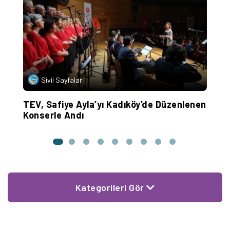
T
d
Sivil Sayfalar
TEV, Safiye Ayla’yı Kadıköy’de Düzenlenen
Konserle Andı
Kategorileri Gör