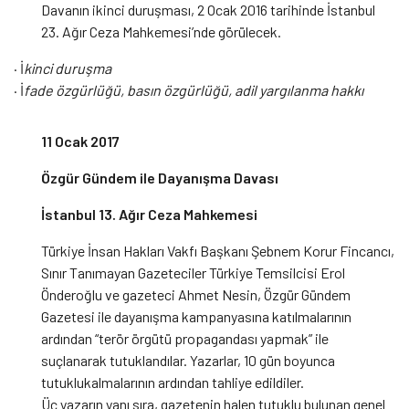
Davanın ikinci duruşması, 2 Ocak 2016 tarihinde İstanbul
23. Ağır Ceza Mahkemesi’nde görülecek.
· İ
kinci duruşma
· İ
fade özgürlüğü, basın özgürlüğü, adil yargılanma hakkı
11 Ocak 2017
Özgür Gündem ile Dayanışma Davası
İstanbul 13. Ağır Ceza Mahkemesi
Türkiye İnsan Hakları Vakfı Başkanı Şebnem Korur Fincancı,
Sınır Tanımayan Gazeteciler Türkiye Temsilcisi Erol
Önderoğlu ve gazeteci Ahmet Nesin, Özgür Gündem
Gazetesi ile dayanışma kampanyasına katılmalarının
ardından “terör örgütü propagandası yapmak” ile
suçlanarak tutuklandılar. Yazarlar, 10 gün boyunca
tutuklukalmalarının ardından tahliye edildiler.
Üç yazarın yanı sıra, gazetenin halen tutuklu bulunan genel