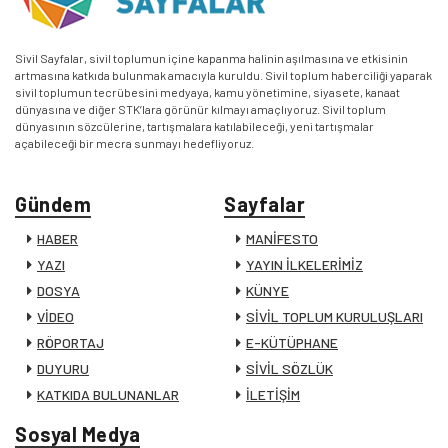
Sivil Sayfalar, sivil toplumun içine kapanma halinin aşılmasına ve etkisinin
artmasına katkıda bulunmak amacıyla kuruldu. Sivil toplum haberciliği yaparak
sivil toplumun tecrübesini medyaya, kamu yönetimine, siyasete, kanaat
dünyasına ve diğer STK’lara görünür kılmayı amaçlıyoruz. Sivil toplum
dünyasının sözcülerine, tartışmalara katılabileceği, yeni tartışmalar
açabileceği bir mecra sunmayı hedefliyoruz.
Gündem
Sayfalar
HABER
MANİFESTO
YAZI
YAYIN İLKELERİMİZ
DOSYA
KÜNYE
VİDEO
SİVİL TOPLUM KURULUŞLARI
RÖPORTAJ
E-KÜTÜPHANE
DUYURU
SİVİL SÖZLÜK
KATKIDA BULUNANLAR
İLETİŞİM
Sosyal Medya