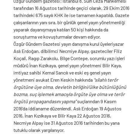
Özgür Gündem gazetesi; İstanbul 8. Sulh Ceza Mahkemesi
tarafından 16 Ağustos tarihinde geçici olarak, 29 Ekim 2016
tarihindeki 675 sayılı KHK ile ise tamamen kapatıldı. Gazete
çalışanlarının yanı sıra, bir günlük genel yayın yönetmenliği
yaparak dayanışmaya katılan 50 kişi hakkında da
soruşturma ve kovuşturmalar devam ediyor.
Özgür Gündem Gazetesi yayın danışma kurul üyeleriyazar
Aslı Erdoğan, dilbilimci Necmiye Alpay, gazeteciler Filiz
Koçali, Ragıp Zarakolu, Bilge Contepe, sorumlu yazı işleri
müdürü İnan Kızılkaya, genel yayın yönetmeni Bilir Kaya,
imtiyaz sahibi Kemal Sancılı ve eski eş genel yayın
yönetmeni avukat Eren Keskin hakkında
“silahlı terör
örgütüne üye olma, devletin birliğini/ülke bütünlüğünü
bozma, suç işlemek amacıyla örgüte üye olma ve terör
örgütü propagandasını yapma”
suçlarından 9 Kasım
2016’da iddianame düzenlendi. Aslı Erdoğan 19 Ağustos
2016, İnan Kızılkaya ve Bilir Kaya 22 Ağustos 2016,
Necmiye Alpay ise 31 Ağustos 2016 tarihinden bu yana
tutuklu olarak yargılanıyor.