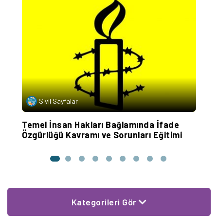
Sivil Sayfalar
Temel İnsan Hakları Bağlamında İfade
A
or
Özgürlüğü Kavramı ve Sorunları Eğitimi
D
Kategorileri Gör