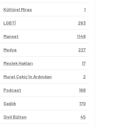
Kültürel Miras
1
LGBTİ
263
Manşet
1148
Medya
227
Meslek Hakları
17
Murat Çekiç'in Ardından
2
Podcast
168
Sağlık
170
Sivil Bülten
45