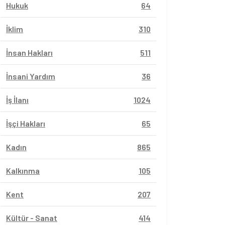
Hukuk
64
İklim
310
İnsan Hakları
511
İnsani Yardım
36
İş İlanı
1024
İşçi Hakları
65
Kadın
865
Kalkınma
105
Kent
207
Kültür - Sanat
414