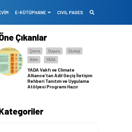
KVİM
E-KÜTÜPHANE
CIVIL PAGES
Öne Çıkanlar
Çevre
Duyuru
Ekoloji
İklim
YADA
YADA Vakfı ve Climate
Alliance’tan Adil Geçiş İletişim
Rehberi Tanıtım ve Uygulama
Atölyesi Programı Hazır
Kategoriler