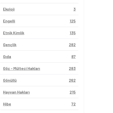
Ekoloji
3
Engelli
125
Etnik Kimlik
135
Gençlik
282
Gıda
87
Göç - Mülteci Hakları
283
Gönüllü
262
Hayvan Hakları
215
Hibe
72