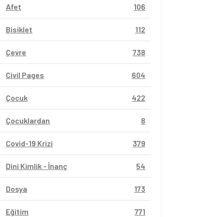
Afet
106
Bisiklet
112
Çevre
738
Civil Pages
604
Çocuk
422
Çocuklardan
8
Covid-19 Krizi
379
Dini Kimlik - İnanç
54
Dosya
173
Eğitim
771