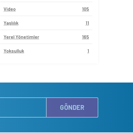
Video
105
Yaşlılık
11
Yerel Yönetimler
165
Yoksulluk
1
GÖNDER