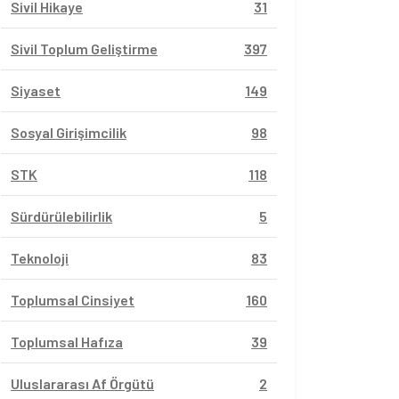
Sivil Hikaye
31
Sivil Toplum Geliştirme
397
Siyaset
149
Sosyal Girişimcilik
98
STK
118
Sürdürülebilirlik
5
Teknoloji
83
Toplumsal Cinsiyet
160
Toplumsal Hafıza
39
Uluslararası Af Örgütü
2